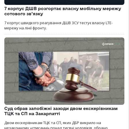
7 корпус ДШВ розгортає власну мобільну мережу
сотового зв’язку
7 корпус швидкого реагування ДШВ ЗСУ тестує власну LTE-
мережу на лінії фронту.
Суд обрав запобіжні заходи двом екскерівникам
ТЦК та СП на Закарпатті
Двом екскерівникам ТЦК та СП, яких ДБР викрило на
незаконному «списанні» понад тисячі чоловіків, обрано