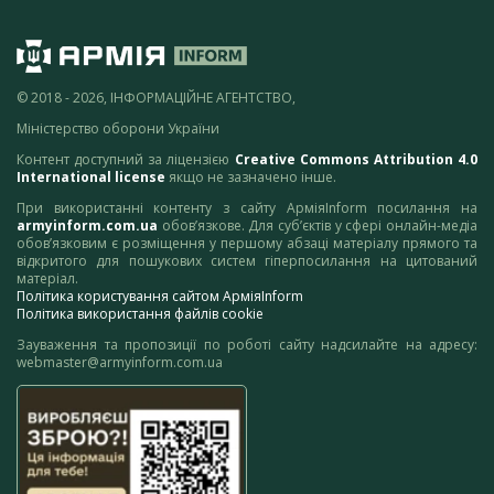
© 2018 - 2026, ІНФОРМАЦІЙНЕ АГЕНТСТВО,
Міністерство оборони України
Контент доступний за ліцензією
Creative Commons Attribution 4.0
International license
якщо не зазначено інше.
При використанні контенту з сайту АрміяInform посилання на
armyinform.com.ua
обов’язкове. Для суб’єктів у сфері онлайн-медіа
обов’язковим є розміщення у першому абзаці матеріалу прямого та
відкритого для пошукових систем гіперпосилання на цитований
матеріал.
Політика користування сайтом АрміяInform
Політика використання файлів cookie
Зауваження та пропозиції по роботі сайту надсилайте на адресу:
webmaster@armyinform.com.ua