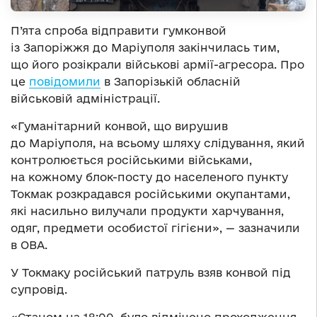
П’ята спроба відправити гумконвой
із Запоріжжя до Маріуполя закінчилась тим,
що його розікрали військові армії-агресора. Про
це
повідомили
в Запорізькій обласній
військовій адміністрації.
«Гуманітарний конвой, що вирушив
до Маріуполя, на всьому шляху слідування, який
контролюється російськими військами,
на кожному блок-посту до населеного пункту
Токмак розкрадався російськими окупантами,
які насильно вилучали продукти харчування,
одяг, предмети особистої гігієни», — зазначили
в ОВА.
У Токмаку російський патруль взяв конвой під
супровід.
«Станом на 18:00, було відмічено проходження