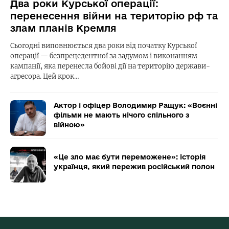
Два роки Курської операції:
перенесення війни на територію рф та
злам планів Кремля
Сьогодні виповнюється два роки від початку Курської
операції — безпрецедентної за задумом і виконанням
кампанії, яка перенесла бойові дії на територію держави-
агресора. Цей крок…
Актор і офіцер Володимир Ращук: «Воєнні
фільми не мають нічого спільного з
війною»
«Це зло має бути переможене»: історія
українця, який пережив російський полон