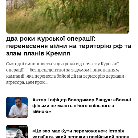
Два роки Курської операції:
перенесення війни на територію рф та
злам планів Кремля
Сьогодні виповнюється два роки від початку Курської
операції — безпрецедентної за задумом і виконанням
кампанії, яка перенесла бойові дії на територію держави-
агресора. Цей крок…
Актор і офіцер Володимир Ращук: «Воєнні
фільми не мають нічого спільного з
війною»
«Це зло має бути переможене»: історія
українця, який пережив російський полон