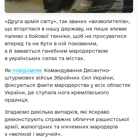
«Друга армія світу», так званих «визволителів»,
що вторглася в нашу державу, не лише зливає
паливо з бойової техніки, щоб не просуватися
вперед та не бути в ній похованим,
а й замається ганебним мародерством
в українських селах та містах.
Як
повідомляє
Командування Десантно-
штурмових військ Збройних Сил України,
фіксуються факти мародерства у всіх областях
України, де ступала нога кремлівського
ординця.
Згадаємо декілька випадків, які яскраво
демонструють справжнє обличчя рашистської
армії, жалюгідних та нікчемних мародерів
з «велікой і магучей».