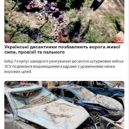
Українські десантники позбавляють ворога живої
сили, провізії та пального
Бійці 7 корпус швидкого реагування десантно-штурмових військ
ЗСУ поділилися видовищними кадрами з ураженнями низки
ворожих цілей.