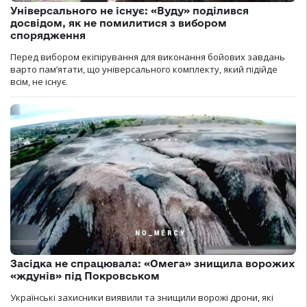
Універсального не існує: «Вуду» поділився
досвідом, як не помилитися з вибором
спорядження
Перед вибором екіпірування для виконання бойових завдань
варто пам’ятати, що універсального комплекту, який підійде
всім, не існує.
Засідка не спрацювала: «Омега» знищила ворожих
«ждунів» під Покровськом
Українські захисники виявили та знищили ворожі дрони, які