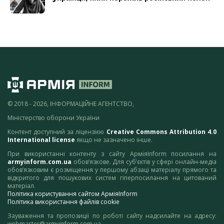
© 2018 - 2026, ІНФОРМАЦІЙНЕ АГЕНТСТВО,
Міністерство оборони України
Контент доступний за ліцензією
Creative Commons Attribution 4.0
International license
якщо не зазначено інше.
При використанні контенту з сайту АрміяInform посилання на
armyinform.com.ua
обов’язкове. Для суб’єктів у сфері онлайн-медіа
обов’язковим є розміщення у першому абзаці матеріалу прямого та
відкритого для пошукових систем гіперпосилання на цитований
матеріал.
Політика користування сайтом АрміяInform
Політика використання файлів cookie
Зауваження та пропозиції по роботі сайту надсилайте на адресу:
webmaster@armyinform.com.ua