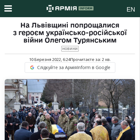
EN
На Львівщині попрощалися
з героєм українсько-російської
війни Олегом Турянським
НОВИНИ
10 Березня 2022, 6:24
Прочитаєте за:
2
хв.
Слідкуйте за АрміяInform в Google