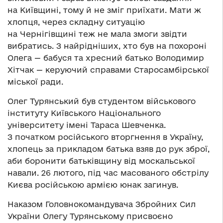
на Київщині, тому й не зміг приїхати. Мати ж
хлопця, через складну ситуацію
на Чернігівщині теж не мала змоги звідти
вибратись. З найрідніших, хто був на похороні
Олега — бабуся та хресний батько Володимир
Хітчак — керуючий справами Старосамбірської
міської ради.
Олег Турянський був студентом військового
інституту Київського Національного
університету імені Тараса Шевченка.
З початком російського вторгнення в Україну,
хлопець за прикладом батька взяв до рук зброї,
аби боронити батьківщину від москальської
навали. 26 лютого, під час масованого обстрілу
Києва російською армією юнак загинув.
Наказом Головнокомандувача Збройних Сил
України Олегу Турянському присвоєно