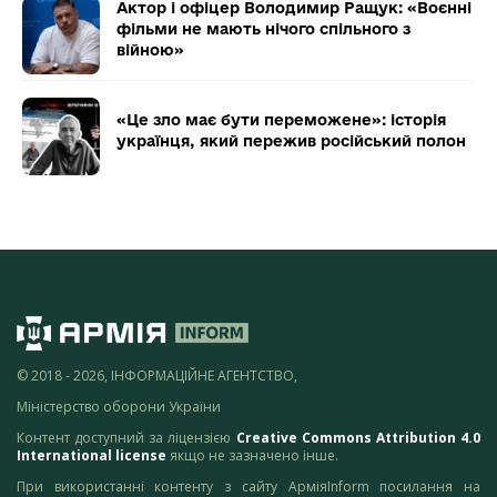
Актор і офіцер Володимир Ращук: «Воєнні
фільми не мають нічого спільного з
війною»
«Це зло має бути переможене»: історія
українця, який пережив російський полон
© 2018 - 2026, ІНФОРМАЦІЙНЕ АГЕНТСТВО,
Міністерство оборони України
Контент доступний за ліцензією
Creative Commons Attribution 4.0
International license
якщо не зазначено інше.
При використанні контенту з сайту АрміяInform посилання на