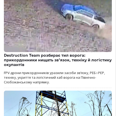
Destruction Team розбирає тил ворога:
прикордонники нищать зв’язок, техніку й логістику
окупантів
FPV-дрони прикордонників уразили засоби зв’язку, РЕБ і РЕР,
техніку, укриття та логістичний хаб ворога на Північно-
Слобожанському напрямку.