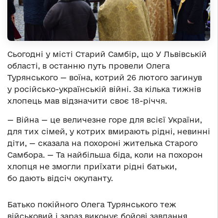
Сьогодні у місті Старий Самбір, що У Львівській
області, в останню путь провели Олега
Турянського — воїна, котрий 26 лютого загинув
у російсько-українській війні. За кілька тижнів
хлопець мав відзначити своє 18-річчя.
— Війна — це величезне горе для всієї України,
для тих сімей, у котрих вмирають рідні, невинні
діти, — сказала на похороні жителька Старого
Самбора. — Та найбільша біда, коли на похорон
хлопця не змогли приїхати рідні батьки,
бо дають відсіч окупанту.
Батько покійного Олега Турянського теж
військовий і зараз виконує бойові завдання