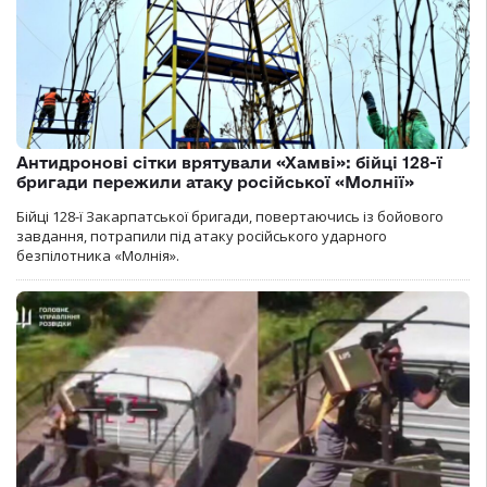
Антидронові сітки врятували «Хамві»: бійці 128-ї
бригади пережили атаку російської «Молнії»
Бійці 128-ї Закарпатської бригади, повертаючись із бойового
завдання, потрапили під атаку російського ударного
безпілотника «Молнія».