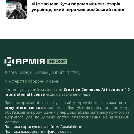
«Це зло має бути переможене»: історія
українця, який пережив російський полон
© 2018 - 2026, ІНФОРМАЦІЙНЕ АГЕНТСТВО,
Міністерство оборони України
Контент доступний за ліцензією
Creative Commons Attribution 4.0
International license
якщо не зазначено інше.
При використанні контенту з сайту АрміяInform посилання на
armyinform.com.ua
обов’язкове. Для суб’єктів у сфері онлайн-медіа
обов’язковим є розміщення у першому абзаці матеріалу прямого та
відкритого для пошукових систем гіперпосилання на цитований
матеріал.
Політика користування сайтом АрміяInform
Політика використання файлів cookie