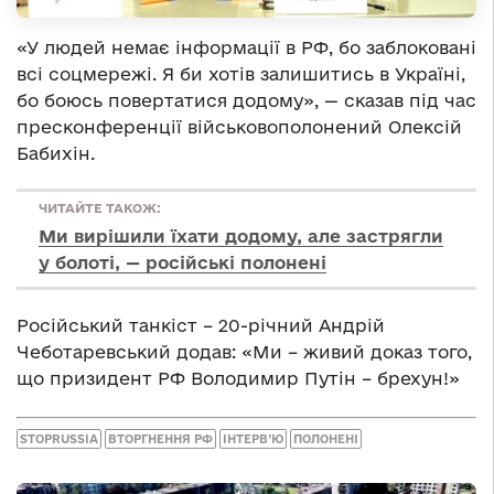
«У людей немає інформації в РФ, бо заблоковані
всі соцмережі. Я би хотів залишитись в Україні,
бо боюсь повертатися додому», — сказав під час
пресконференції військовополонений Олексій
Бабихін.
ЧИТАЙТЕ ТАКОЖ:
Ми вирішили їхати додому, але застрягли
у болоті, — російські полонені
Російський танкіст – 20-річний Андрій
Чеботаревський додав: «Ми – живий доказ того,
що призидент РФ Володимир Путін – брехун!»
STOPRUSSIA
ВТОРГНЕННЯ РФ
ІНТЕРВ’Ю
ПОЛОНЕНІ