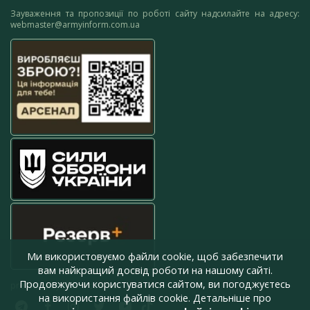
Зауваження та пропозиції по роботі сайту надсилайте на адресу:
webmaster@armyinform.com.ua
Ми використовуємо файли cookie, щоб забезпечити
вам найкращий досвід роботи на нашому сайті.
Продовжуючи користуватися сайтом, ви погоджуєтесь
press@armyinform.com.ua
на використання файлів cookie. Детальніше про