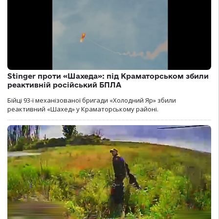
Stinger проти «Шахеда»: під Краматорськом збили
реактивній російський БПЛА
Бійці 93-ї механізованої бригади «Холодний Яр» збили
реактивний «Шахед» у Краматорському районі.