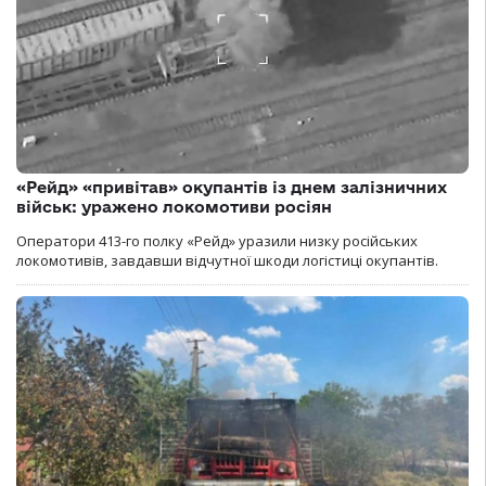
«Рейд» «привітав» окупантів із днем залізничних
військ: уражено локомотиви росіян
Оператори 413-го полку «Рейд» уразили низку російських
локомотивів, завдавши відчутної шкоди логістиці окупантів.