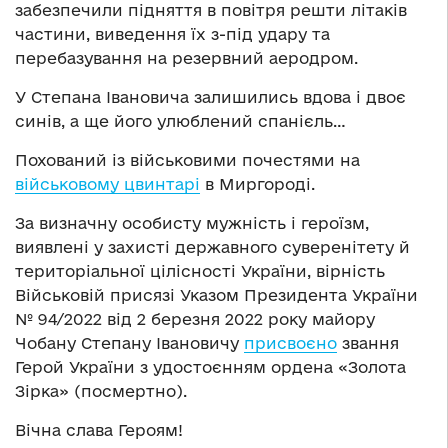
забезпечили підняття в повітря решти літаків
частини, виведення їх з-під удару та
перебазування на резервний аеродром.
У Степана Івановича залишились вдова і двоє
синів, а ще його улюблений спанієль…
Похований із військовими почестями на
військовому цвинтарі
в Миргороді.
За визначну особисту мужність і героїзм,
виявлені у захисті державного суверенітету й
територіальної цілісності України, вірність
Військовій присязі Указом Президента України
№ 94/2022 від 2 березня 2022 року майору
Чобану Степану Івановичу
присвоєно
звання
Герой України з удостоєнням ордена «Золота
Зірка» (посмертно).
Вічна слава Героям!