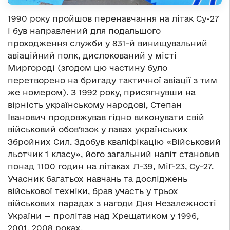
1990 року пройшов перенавчання на літак Су-27
і був направлений для подальшого
проходження служби у 831-й винищувальний
авіаційний полк, дислокований у місті
Миргороді (згодом цю частину було
перетворено на бригаду тактичної авіації з тим
же номером). З 1992 року, присягнувши на
вірність українському народові, Степан
Іванович продовжував гідно виконувати свій
військовий обов’язок у лавах українських
Збройних Сил. Здобув кваліфікацію «Військовий
льотчик 1 класу», його загальний наліт становив
понад 1100 годин на літаках Л-39, МіГ-23, Су-27.
Учасник багатьох навчань та досліджень
військової техніки, брав участь у трьох
військових парадах з нагоди Дня Незалежності
України — пролітав над Хрещатиком у 1996,
2001, 2008 роках.