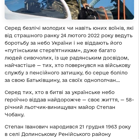
Серед безлічі молодих чи навіть юних воїнів, які
від страшного ранку 24 лютого 2022 року ведуть
боротьбу за небо України і не віддають його
«путінським стерв’ятникам», дуже багато
людей сивочолих, із ще радянським досвідом,
найчастіше — тих, хто повернувся на військову
службу з пенсійного затишку, бо серце боліло
за свою Батьківщину, за своїх однополчан…
Серед тих, хто в битві за українське небо
героїчно віддав найдорожче — своє життя, — 58-
річний льотчик-винищувач майор Степан
Чобану.
Степан Іванович народився 21 грудня 1963 року
в селі Долинському Ренійського району