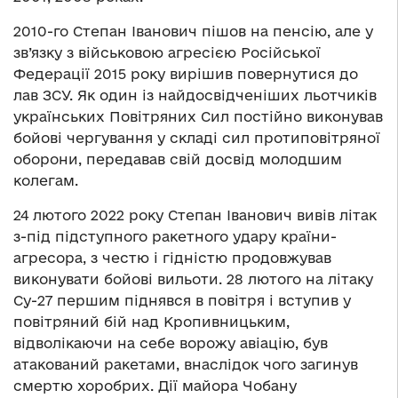
2010-го Степан Іванович пішов на пенсію, але у
зв’язку з військовою агресією Російської
Федерації 2015 року вирішив повернутися до
лав ЗСУ. Як один із найдосвідченіших льотчиків
українських Повітряних Сил постійно виконував
бойові чергування у складі сил протиповітряної
оборони, передавав свій досвід молодшим
колегам.
24 лютого 2022 року Степан Іванович вивів літак
з-під підступного ракетного удару країни-
агресора, з честю і гідністю продовжував
виконувати бойові вильоти. 28 лютого на літаку
Су-27 першим піднявся в повітря і вступив у
повітряний бій над Кропивницьким,
відволікаючи на себе ворожу авіацію, був
атакований ракетами, внаслідок чого загинув
смертю хоробрих. Дії майора Чобану