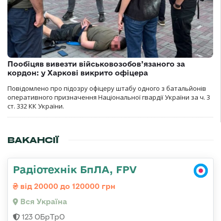
Пообіцяв вивезти військовозобов’язаного за
кордон: у Харкові викрито офіцера
Повідомлено про підозру офіцеру штабу одного з батальйонів
оперативного призначення Національної гвардії України за ч. 3
ст. 332 КК України.
ВАКАНСІЇ
Радіотехнік БпЛА, FPV
від 20000 до 120000 грн
Вся Україна
123 ОБрТрО