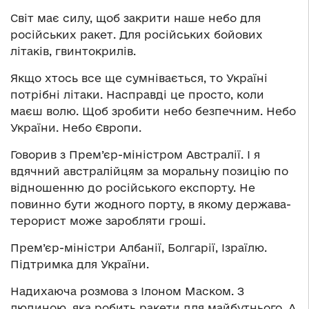
Світ має силу, щоб закрити наше небо для
російських ракет. Для російських бойових
літаків, гвинтокрилів.
Якщо хтось все ще сумнівається, то Україні
потрібні літаки. Насправді це просто, коли
маєш волю. Щоб зробити небо безпечним. Небо
України. Небо Європи.
Говорив з Прем’єр-міністром Австралії. І я
вдячний австралійцям за моральну позицію по
відношенню до російського експорту. Не
повинно бути жодного порту, в якому держава-
терорист може заробляти гроші.
Прем’єр-міністри Албанії, Болгарії, Ізраїлю.
Підтримка для України.
Надихаюча розмова з Ілоном Маском. З
людиною, яка робить ракети для майбутнього. А