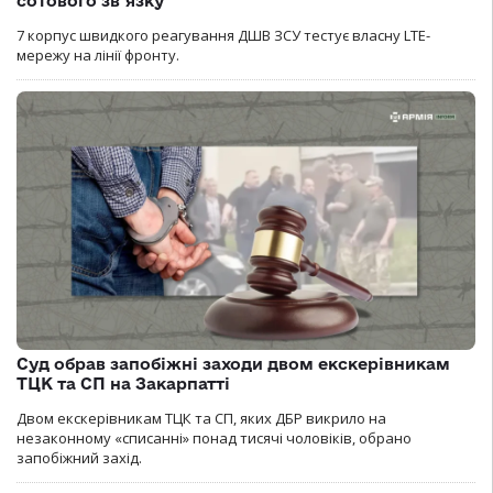
сотового зв’язку
7 корпус швидкого реагування ДШВ ЗСУ тестує власну LTE-
мережу на лінії фронту.
Суд обрав запобіжні заходи двом екскерівникам
ТЦК та СП на Закарпатті
Двом екскерівникам ТЦК та СП, яких ДБР викрило на
незаконному «списанні» понад тисячі чоловіків, обрано
запобіжний захід.