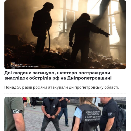
Дві людини загинуло, шестеро постраждали
внаслідок обстрілів рф на Дніпропетровщині
Понад 50 разів росіяни атакували Дніпропетровську області.