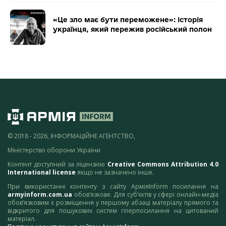
«Це зло має бути переможене»: історія
українця, який пережив російський полон
© 2018 - 2026, ІНФОРМАЦІЙНЕ АГЕНТСТВО,
Міністерство оборони України
Контент доступний за ліцензією
Creative Commons Attribution 4.0
International license
якщо не зазначено інше.
При використанні контенту з сайту АрміяInform посилання на
armyinform.com.ua
обов’язкове. Для суб’єктів у сфері онлайн-медіа
обов’язковим є розміщення у першому абзаці матеріалу прямого та
відкритого для пошукових систем гіперпосилання на цитований
матеріал.