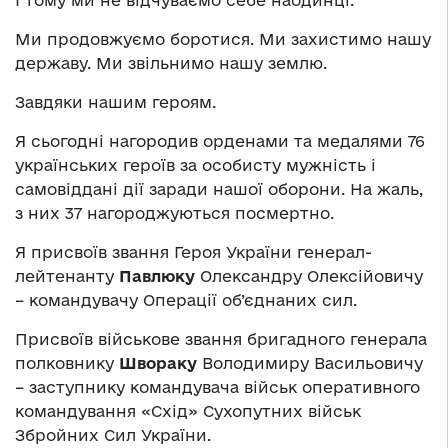
І тому ми не відчуваємо себе наодинці.
Ми продовжуємо боротися. Ми захистимо нашу
державу. Ми звільнимо нашу землю.
Завдяки нашим героям.
Я сьогодні нагородив орденами та медалями 76
українських героїв за особисту мужність і
самовіддані дії заради нашої оборони. На жаль,
з них 37 нагороджуються посмертно.
Я присвоїв звання Героя України генерал-
лейтенанту
Павлюку
Олександру Олексійовичу
– командувачу Операції об’єднаних сил.
Присвоїв військове звання бригадного генерала
полковнику
Швораку
Володимиру Васильовичу
– заступнику командувача військ оперативного
командування «Схід» Сухопутних військ
Збройних Сил України.