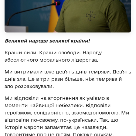
Великий народе великої країни!
Країни сили. Країни свободи. Народу
абсолютного морального лідерства.
Ми витримали вже дев’ять днів темряви. Дев’ять
днів зла. Це в три рази більше, ніж темрява й
зло розраховували.
Ми відповіли на вторгнення як уміємо в
моменти найвищої небезпеки. Відповіли
героїзмом, солідарністю, взаємодопомогою. Ми
відповіли по-своєму, по-українськи. Так, що
історія Європи запам’ятає це назавжди.
Говоритиме про це дітям. Покаже онукам.