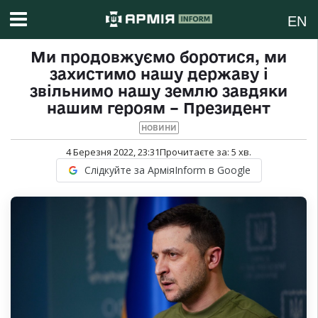
EN
Ми продовжуємо боротися, ми
захистимо нашу державу і
звільнимо нашу землю завдяки
нашим героям – Президент
НОВИНИ
4 Березня 2022, 23:31
Прочитаєте за:
5
хв.
Слідкуйте за АрміяInform в Google