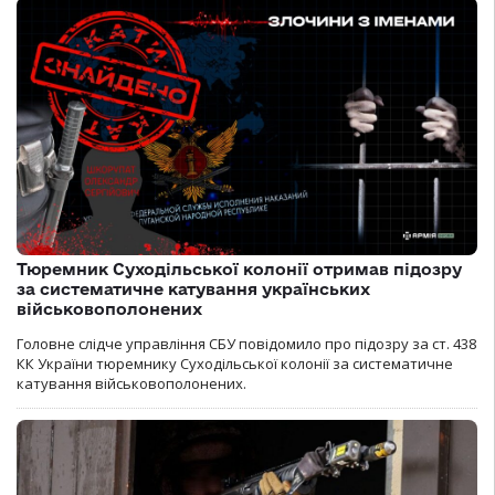
Тюремник Суходільської колонії отримав підозру
за систематичне катування українських
військовополонених
Головне слідче управління СБУ повідомило про підозру за ст. 438
КК України тюремнику Суходільської колонії за систематичне
катування військовополонених.