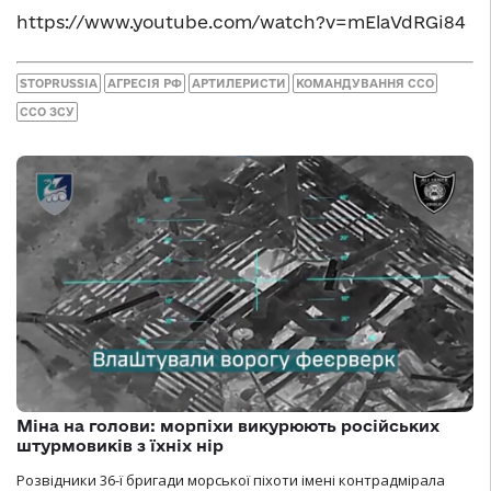
https://www.youtube.com/watch?v=mElaVdRGi84
STOPRUSSIA
АГРЕСІЯ РФ
АРТИЛЕРИСТИ
КОМАНДУВАННЯ ССО
ССО ЗСУ
Міна на голови: морпіхи викурюють російських
штурмовиків з їхніх нір
Розвідники 36-ї бригади морської піхоти імені контрадмірала