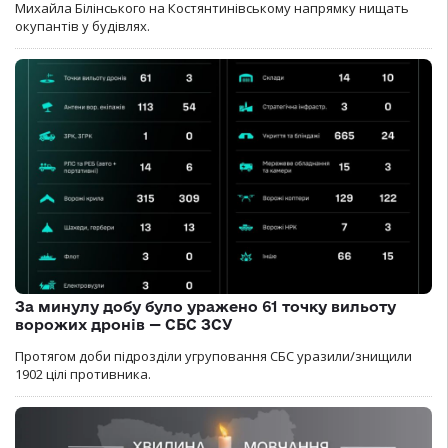
Михайла Білінського на Костянтинівському напрямку нищать
окупантів у будівлях.
За минулу добу було уражено 61 точку вильоту
ворожих дронів — СБС ЗСУ
Протягом доби підрозділи угруповання СБС уразили/знищили
1902 цілі противника.