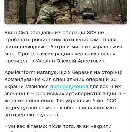
Бійці Сил спеціальних операцій ЗСУ не
пробачать російським артилеристам і після
війни нелюдські обстріли мирних українських
міст. Про це заявив радник керівника офісу
президента України Олексій Арестович.
АрміяInform нагадує, що 2 березня на сторінці
Командування Сил спеціальних операцій ЗС
України з’явилося
попередження
для воєнних
злочинців — російських артилеристів: віднині —
жодних полонених. Так українські бійці ССО
відреагували на масові обстріли наших міст
артилерією окупанта.
«Ми вас вітаємо: після того, як ви накрили