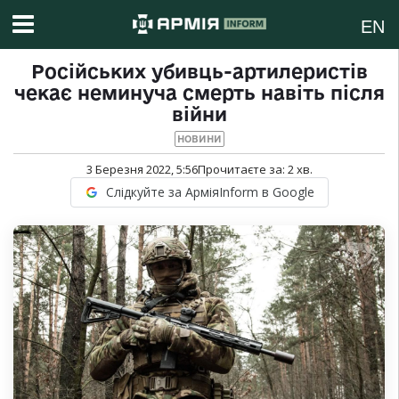
EN
Російських убивць-артилеристів
чекає неминуча смерть навіть після
війни
НОВИНИ
3 Березня 2022, 5:56
Прочитаєте за:
2
хв.
Слідкуйте за АрміяInform в Google