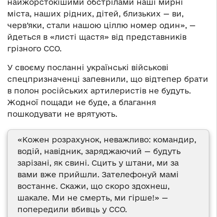
найжорстокішими обстрілами наші мирні
міста, наших рідних, дітей, близьких — ви,
черв’яки, стали нашою ціллю номер один», —
йдеться в «листі щастя» від представників
грізного ССО.
У своєму посланні українські військові
спецпризначенці запевнили, що відтепер брати
в полон російських артилеристів не будуть.
Жодної пощади не буде, а благання
пошкодувати не врятують.
«Кожен розрахунок, неважливо: командир,
водій, навідник, заряджаючий — будуть
зарізані, як свині. Сцить у штани, ми за
вами вже прийшли. Зателефонуй мамі
востаннє. Скажи, що скоро здохнеш,
шакале. Ми не смерть, ми гірше!» —
попередили вбивць у ССО.