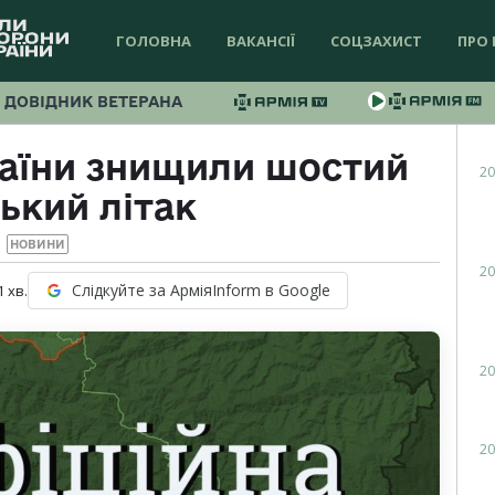
ГОЛОВНА
ВАКАНСІЇ
СОЦЗАХИСТ
ПРО 
ДОВІДНИК ВЕТЕРАНА
раїни знищили шостий
20
ький літак
НОВИНИ
20
Слідкуйте за АрміяInform в Google
1
хв.
20
20