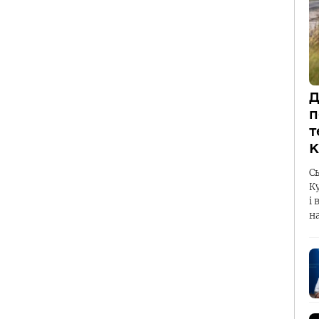
Д
п
т
К
С
К
і 
н