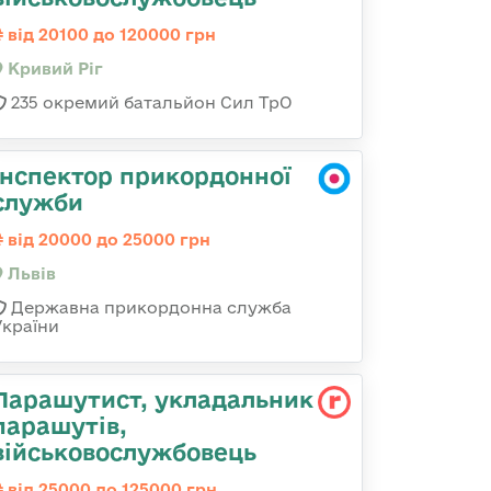
від 20100 до 120000 грн
Кривий Ріг
235 окремий батальйон Сил ТрО
Інспектор прикордонної
служби
від 20000 до 25000 грн
Львів
Державна прикордонна служба
України
Парашутист, укладальник
парашутів,
військовослужбовець
від 25000 до 125000 грн