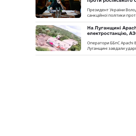
проти російського
Президент України Воло
санкційної політики проти
На Луганщині Apach
електростанцію, АЗ
Оператори ББпС Apachi 8
Луганщині завдали ударів