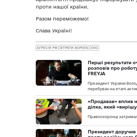
проти нашої країни.
Разом переможемо!
Слава Україні!
АГРЕСІЯ РФ
ВТРАТИ ВОРОГА
ООС
Перші результати о
розповів про робот
FREYJA
Президент України Воло
перебуває на етапі актив
«Продавав» вплив н
ділка, який «виріш
Правоохоронці затримал
Президент доручив 