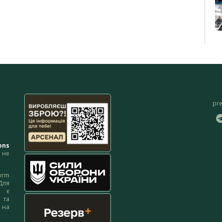
pr
ons
не
orm
Для
м є
 та
 на