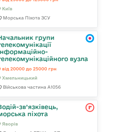
Київ
Морська Піхота ЗСУ
Начальник групи
телекомунікації
інформаційно-
телекомунікаційного вузла
від 20000 до 25000 грн
Хмельницький
Військова частина А1056
Водій-зв’язківець,
морська піхота
Яворів