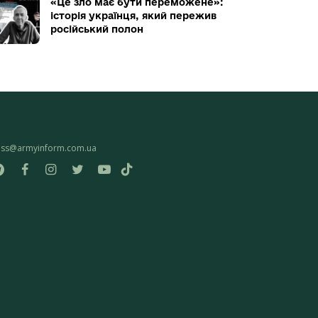
«Це зло має бути переможене»:
історія українця, який пережив
російський полон
ess@armyinform.com.ua