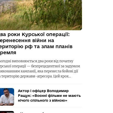
ва роки Курської операції:
еренесення війни на
ериторію рф та злам планів
ремля
ьогодні виповнюється два роки від початку
урської операції — безпрецедентної за задумом
виконанням кампанії, яка перенесла бойові дії
а територію держави-агресора. Цей крок…
Актор і офіцер Володимир
Ращук: «Воєнні фільми не мають
нічого спільного з війною»