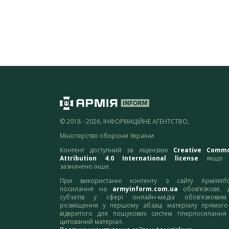
© 2018 - 2026, ІНФОРМАЦІЙНЕ АГЕНТСТВО,
Міністерство оборони України
Контент доступний за ліцензією
Creative Comm
Attribution 4.0 International license
якщо 
зазначено інше.
При використанні контенту з сайту АрміяInf
посилання на
armyinform.com.ua
обов’язкове. 
суб’єктів у сфері онлайн-медіа обов’язкови
розміщення у першому абзаці матеріалу прямого
відкритого для пошукових систем гіперпосилання
цитований матеріал.