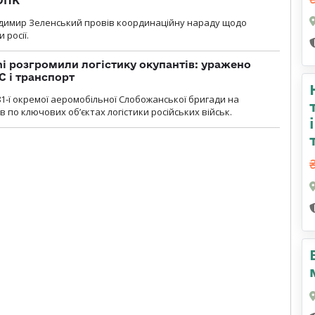
 ОПК
димир Зеленський провів координаційну нараду щодо
 росії.
i розгромили логістику окупантів: уражено
С і транспорт
1-ї окремої аеромобільної Слобожанської бригади на
 по ключових об’єктах логістики російських військ.