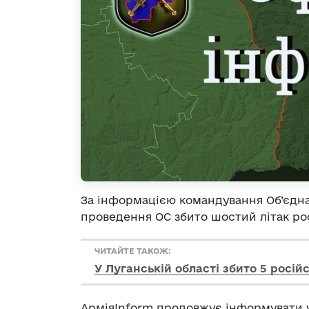
За інформацією командування Об’єднан
проведення ОС збито шостий літак ро
ЧИТАЙТЕ ТАКОЖ:
У Луганській області збито 5 російс
АрміяInform продовжує інформувати 