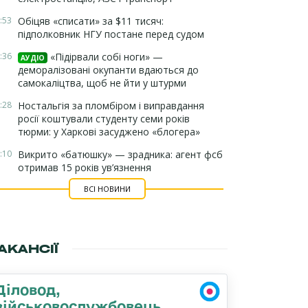
:53
Обіцяв «списати» за $11 тисяч:
підполковник НГУ постане перед судом
:36
«Підірвали собі ноги» —
АУДІО
деморалізовані окупанти вдаються до
самокаліцтва, щоб не йти у штурми
:28
Ностальгія за пломбіром і виправдання
росії коштували студенту семи років
тюрми: у Харкові засуджено «блогера»
:10
Викрито «батюшку» — зрадника: агент фсб
отримав 15 років ув’язнення
ВСІ НОВИНИ
АКАНСІЇ
Діловод,
військовослужбовець