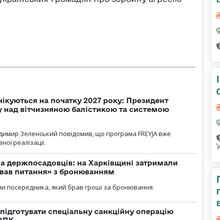
чікуються на початку 2027 року: Президент
у над вітчизняною балістикою та системою
димир Зеленський повідомив, що програма FREYJA вже
ної реалізації.
а держпосадовців: на Харківщині затримали
ував питання» з бронюванням
и посередника, який брав гроші за бронювання.
підготувати спеціальну санкційну операцію