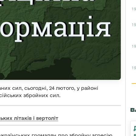
19
19
19
19
их сил, сьогодні, 24 лютого, у районі
сійських збройних сил.
В
ьких літаків і вертоліт
українських громадян про збройну агресію