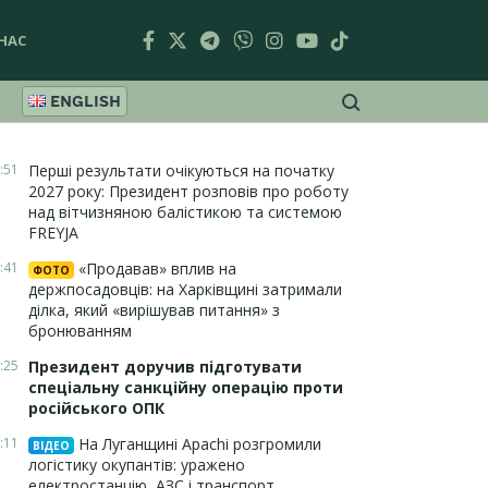
НАС
ENGLISH
:51
Перші результати очікуються на початку
2027 року: Президент розповів про роботу
над вітчизняною балістикою та системою
FREYJA
:41
«Продавав» вплив на
ФОТО
держпосадовців: на Харківщині затримали
ділка, який «вирішував питання» з
бронюванням
:25
Президент доручив підготувати
спеціальну санкційну операцію проти
російського ОПК
:11
На Луганщині Apachi розгромили
ВІДЕО
логістику окупантів: уражено
електростанцію, АЗС і транспорт