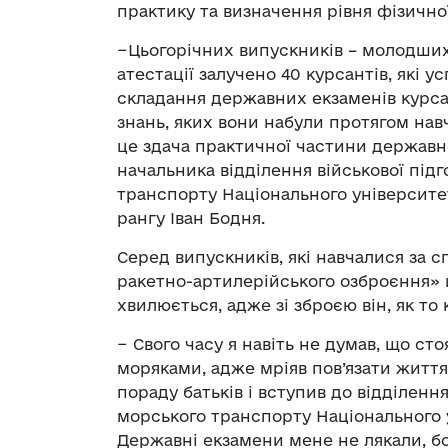
практику та визначення рівня фізичної
−Цьогорічних випускників – молодших с
атестації залучено 40 курсантів, які 
складання державних екзаменів курсан
знань, яких вони набули протягом навч
це здача практичної частини державно
начальника відділення військової під
транспорту Національного університе
рангу Іван Бодня.
Серед випускників, які навчалися за 
ракетно-артилерійського озброєння» 
хвилюється, адже зі зброєю він, як то 
− Свого часу я навіть не думав, що с
моряками, адже мріяв пов’язати життя
пораду батьків і вступив до відділенн
морського транспорту Національного 
Державні екзамени мене не лякали, бо