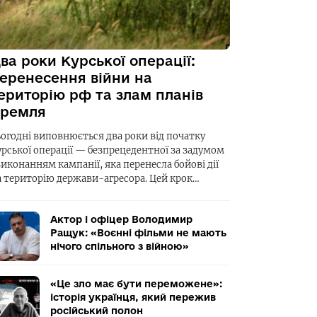
ва роки Курської операції:
еренесення війни на
ериторію рф та злам планів
ремля
ьогодні виповнюється два роки від початку
урської операції — безпрецедентної за задумом
виконанням кампанії, яка перенесла бойові дії
а територію держави-агресора. Цей крок…
Актор і офіцер Володимир
Ращук: «Воєнні фільми не мають
нічого спільного з війною»
«Це зло має бути переможене»:
історія українця, який пережив
російський полон