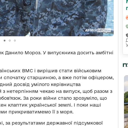
ик Данило Мороз. У випускника досить амбітні
П
раїнських ВМС і вирішив стати військовим
ти спочатку старшиною, а вже потім офіцером,
ідний досвід умілого керівництва
Я з нетерпінням чекаю на випуск, щоб разом з
ов’язок. За роки війни стало зрозуміло, що
ен клаптик української землі. І поки наші
 ми прикриватимемо її з моря.
ні, за результатами державної підсумкової