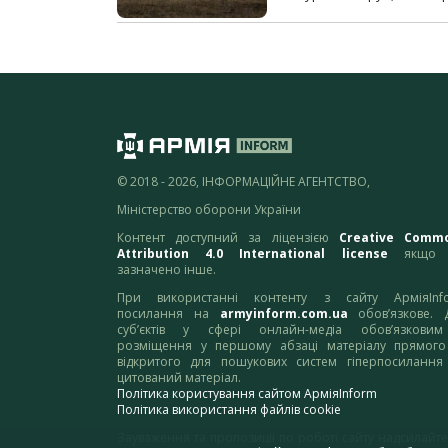
© 2018 - 2026, ІНФОРМАЦІЙНЕ АГЕНТСТВО,
Міністерство оборони України
Контент доступний за ліцензією
Creative Comm
Attribution 4.0 International license
якщо 
зазначено інше.
При використанні контенту з сайту АрміяInf
посилання на
armyinform.com.ua
обов’язкове. 
суб’єктів у сфері онлайн-медіа обов’язкови
розміщення у першому абзаці матеріалу прямого
відкритого для пошукових систем гіперпосилання
цитований матеріал.
Політика користування сайтом АрміяInform
Політика використання файлів cookie
Зауваження та пропозиції по роботі сайту надсилайте