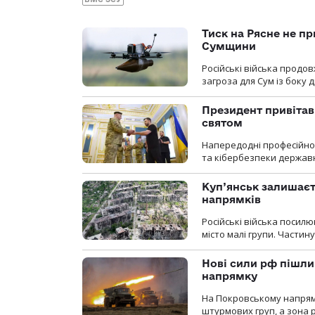
Тиск на Рясне не пр
Сумщини
Російські війська продо
загроза для Сум із боку д
Президент привітав 
святом
Напередодні професійног
та кібербезпеки державн
Куп’янськ залишаєть
напрямків
Російські війська посилю
місто малі групи. Частин
Нові сили рф пішли
напрямку
На Покровському напрямку
штурмових груп, а зона р