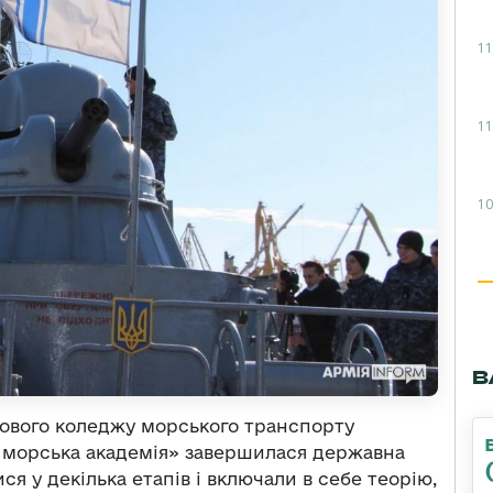
11
11
10
В
ахового коледжу морського транспорту
 морська академія» завершилася державна
ся у декілька етапів і включали в себе теорію,