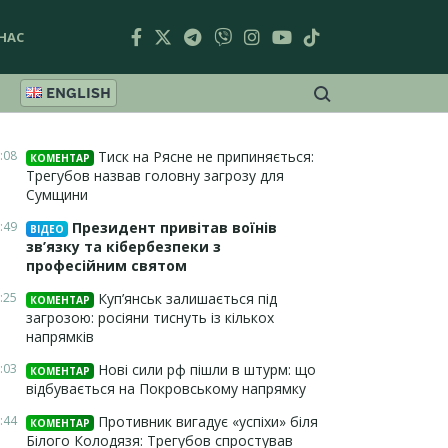
НАС
ENGLISH
:08
Тиск на Рясне не припиняється:
КОМЕНТАР
Трегубов назвав головну загрозу для
Сумщини
:49
Президент привітав воїнів
ВІДЕО
зв’язку та кібербезпеки з
професійним святом
:25
Куп’янськ залишається під
КОМЕНТАР
загрозою: росіяни тиснуть із кількох
напрямків
:03
Нові сили рф пішли в штурм: що
КОМЕНТАР
відбувається на Покровському напрямку
:44
Противник вигадує «успіхи» біля
КОМЕНТАР
Білого Колодязя: Трегубов спростував