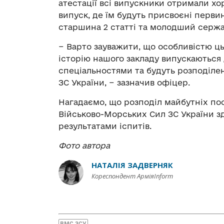
атестації всі випускники отримали хор
випуск, де їм будуть присвоєні перви
старшина 2 статті та молодший сержа
− Варто зауважити, що особливістю ць
історію нашого закладу випускаються 
спеціальностями та будуть розподіле
ЗС України, − зазначив офіцер.
Нагадаємо, що розподіл майбутніх пос
Військово-Морських Сил ЗС України з
результатами іспитів.
Фото автора
НАТАЛІЯ ЗАДВЕРНЯК
Кореспондент АрміяInform
ВМС ЗСУ