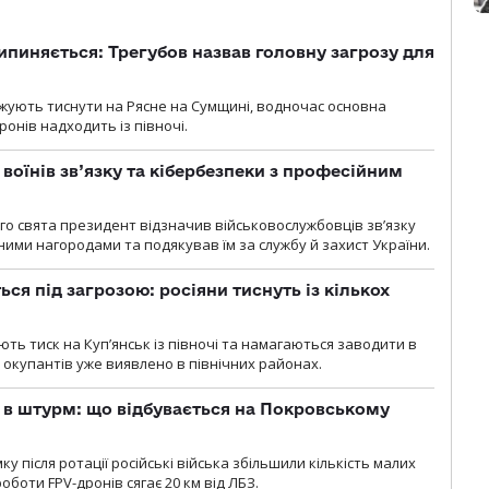
ипиняється: Трегубов назвав головну загрозу для
вжують тиснути на Рясне на Сумщині, водночас основна
ронів надходить із півночі.
воїнів зв’язку та кібербезпеки з професійним
о свята президент відзначив військовослужбовців зв’язку
ими нагородами та подякував їм за службу й захист України.
ся під загрозою: росіяни тиснуть із кількох
ють тиск на Куп’янськ із півночі та намагаються заводити в
у окупантів уже виявлено в північних районах.
 в штурм: що відбувається на Покровському
 після ротації російські війська збільшили кількість малих
оботи FPV-дронів сягає 20 км від ЛБЗ.