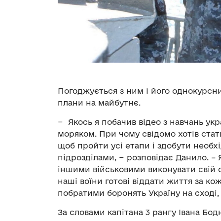
Погоджується з ним і його однокурсн
плани на майбутнє.
− Якось я побачив відео з навчань ук
моряком. При чому свідомо хотів ста
щоб пройти усі етапи і здобути необх
підрозділами, − розповідає Данило. – 
іншими військовими виконувати свій об
наші воїни готові віддати життя за кож
побратими боронять Україну на сході,
За словами капітана 3 рангу Івана Бод