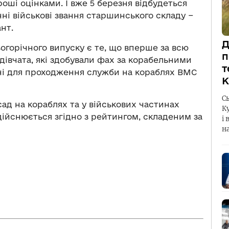
оші оцінками. І вже 5 березня відбудеться
нні військові звання старшинського складу −
нт.
Д
огорічного випуску є те, що вперше за всю
п
дівчата, які здобували фах за корабельними
т
ні для проходження служби на кораблях ВМС
К
С
ад на кораблях та у військових частинах
К
дійснюється згідно з рейтингом, складеним за
і 
н