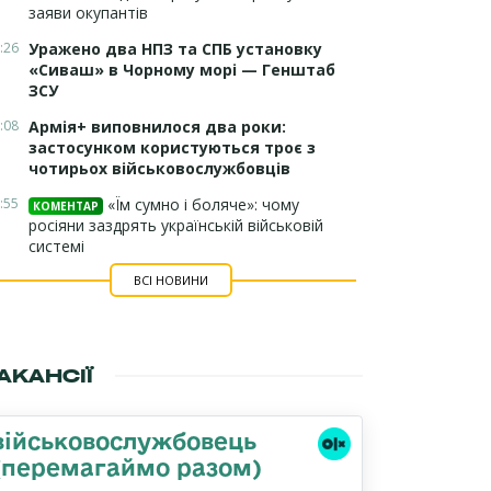
заяви окупантів
:26
Уражено два НПЗ та СПБ установку
«Сиваш» в Чорному морі — Генштаб
ЗСУ
:08
Армія+ виповнилося два роки:
застосунком користуються троє з
чотирьох військовослужбовців
:55
«Їм сумно і боляче»: чому
КОМЕНТАР
росіяни заздрять українській військовій
системі
ВСІ НОВИНИ
АКАНСІЇ
військовослужбовець
(перемагаймо разом)