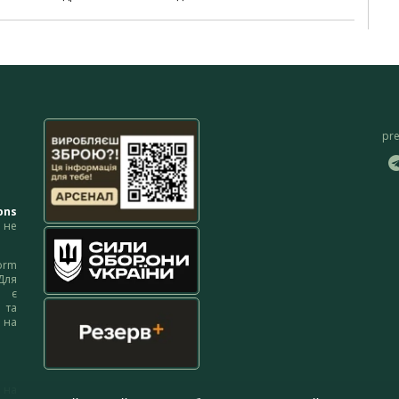
pr
ons
не
orm
Для
м є
 та
 на
 на