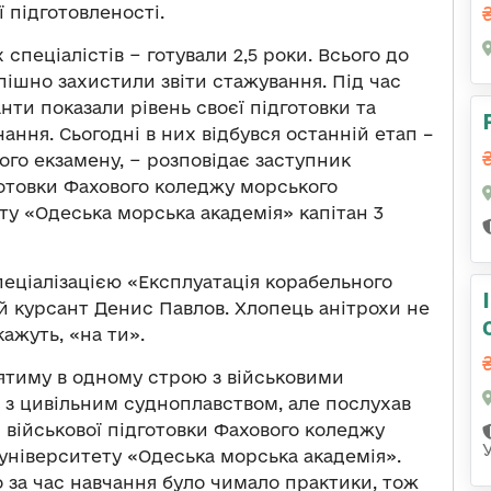
 підготовленості.
пеціалістів − готували 2,5 роки. Всього до
успішно захистили звіти стажування. Під час
ти показали рівень своєї підготовки та
ання. Сьогодні в них відбувся останній етап –
го екзамену, − розповідає заступник
готовки Фахового коледжу морського
ту «Одеська морська академія» капітан 3
спеціалізацією «Експлуатація корабельного
й курсант Денис Павлов. Хлопець анітрохи не
кажуть, «на ти».
тоятиму в одному строю з військовими
 з цивільним судноплавством, але послухав
я військової підготовки Фахового коледжу
університету «Одеська морська академія».
 за час навчання було чимало практики, тож