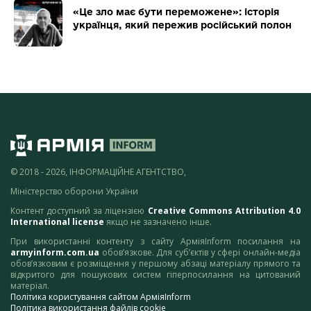
«Це зло має бути переможене»: історія
українця, який пережив російський полон
© 2018 - 2026, ІНФОРМАЦІЙНЕ АГЕНТСТВО,
Міністерство оборони України
Контент доступний за ліцензією
Creative Commons Attribution 4.0
International license
якщо не зазначено інше.
При використанні контенту з сайту АрміяInform посилання на
armyinform.com.ua
обов’язкове. Для суб’єктів у сфері онлайн-медіа
обов’язковим є розміщення у першому абзаці матеріалу прямого та
відкритого для пошукових систем гіперпосилання на цитований
матеріал.
Політика користування сайтом АрміяInform
Політика використання файлів cookie