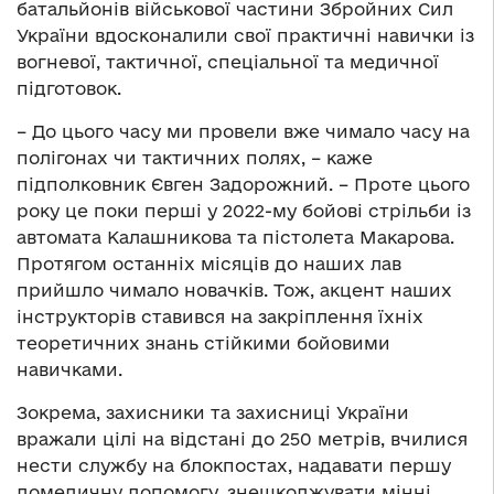
батальйонів військової частини Збройних Сил
України вдосконалили свої практичні навички із
вогневої, тактичної, спеціальної та медичної
підготовок.
– До цього часу ми провели вже чимало часу на
полігонах чи тактичних полях, – каже
підполковник Євген Задорожний. – Проте цього
року це поки перші у 2022-му бойові стрільби із
автомата Калашникова та пістолета Макарова.
Протягом останніх місяців до наших лав
прийшло чимало новачків. Тож, акцент наших
інструкторів ставився на закріплення їхніх
теоретичних знань стійкими бойовими
навичками.
Зокрема, захисники та захисниці України
вражали цілі на відстані до 250 метрів, вчилися
нести службу на блокпостах, надавати першу
домедичну допомогу, знешкоджувати мінні