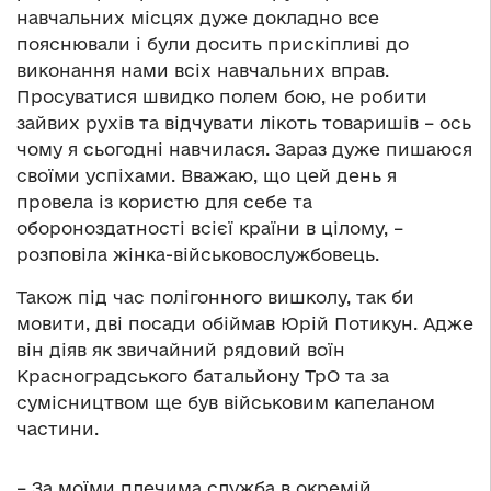
навчальних місцях дуже докладно все
пояснювали і були досить прискіпливі до
виконання нами всіх навчальних вправ.
Просуватися швидко полем бою, не робити
зайвих рухів та відчувати лікоть товаришів – ось
чому я сьогодні навчилася. Зараз дуже пишаюся
своїми успіхами. Вважаю, що цей день я
провела із користю для себе та
обороноздатності всієї країни в цілому, –
розповіла жінка-військовослужбовець.
Також під час полігонного вишколу, так би
мовити, дві посади обіймав Юрій Потикун. Адже
він діяв як звичайний рядовий воїн
Красноградського батальйону ТрО та за
сумісництвом ще був військовим капеланом
частини.
– За моїми плечима служба в окремій