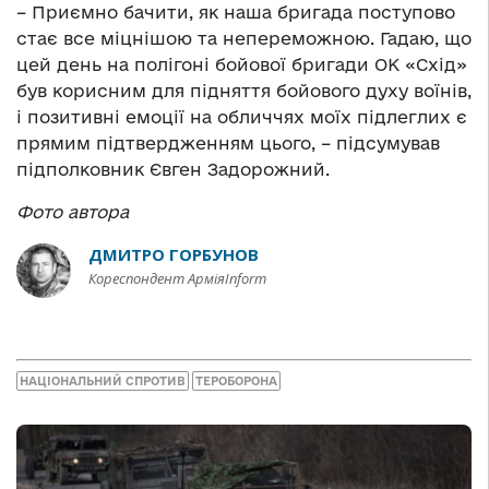
– Приємно бачити, як наша бригада поступово
стає все міцнішою та непереможною. Гадаю, що
цей день на полігоні бойової бригади ОК «Схід»
був корисним для підняття бойового духу воїнів,
і позитивні емоції на обличчях моїх підлеглих є
прямим підтвердженням цього, – підсумував
підполковник Євген Задорожний.
Фото автора
ДМИТРО ГОРБУНОВ
Кореспондент АрміяInform
НАЦІОНАЛЬНИЙ СПРОТИВ
ТЕРОБОРОНА