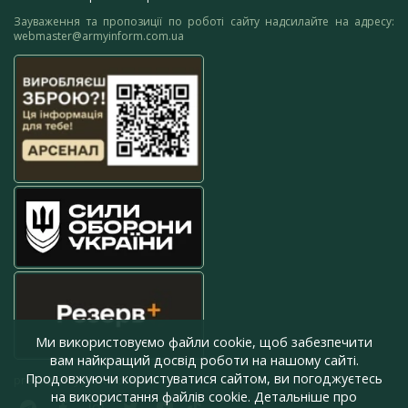
Зауваження та пропозиції по роботі сайту надсилайте на адресу:
webmaster@armyinform.com.ua
Ми використовуємо файли cookie, щоб забезпечити
вам найкращий досвід роботи на нашому сайті.
Продовжуючи користуватися сайтом, ви погоджуєтесь
press@armyinform.com.ua
на використання файлів cookie. Детальніше про