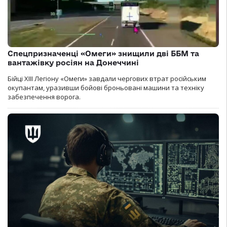
Спецпризначенці «Омеги» знищили дві ББМ та
вантажівку росіян на Донеччині
Бійці ХІІІ Легіону «Омеги» завдали чергових втрат російським
окупантам, уразивши бойові броньовані машини та техніку
забезпечення ворога.