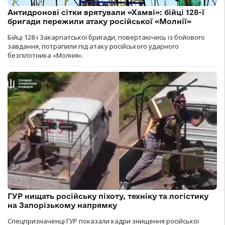
Антидронові сітки врятували «Хамві»: бійці 128-ї
бригади пережили атаку російської «Молнії»
Бійці 128-ї Закарпатської бригади, повертаючись із бойового
завдання, потрапили під атаку російського ударного
безпілотника «Молнія».
ГУР нищать російську піхоту, техніку та логістику
на Запорізькому напрямку
Спецпризначенці ГУР показали кадри знищення російської