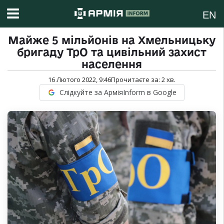
EN
Майже 5 мільйонів на Хмельницьку
бригаду ТрО та цивільний захист
населення
16 Лютого 2022, 9:46
Прочитаєте за:
2
хв.
Слідкуйте за АрміяInform в Google