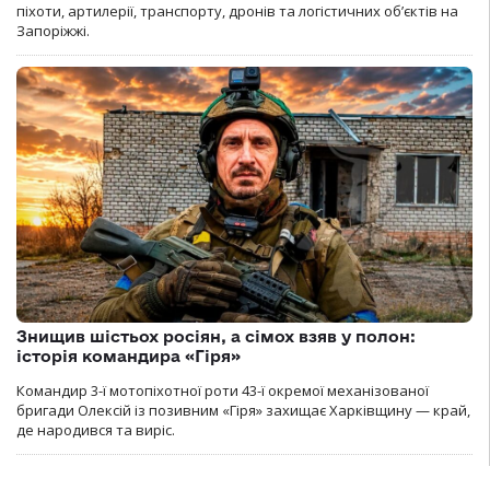
піхоти, артилерії, транспорту, дронів та логістичних об’єктів на
Запоріжжі.
Знищив шістьох росіян, а сімох взяв у полон:
історія командира «Гіря»
Командир 3-ї мотопіхотної роти 43-ї окремої механізованої
бригади Олексій із позивним «Гіря» захищає Харківщину — край,
де народився та виріс.