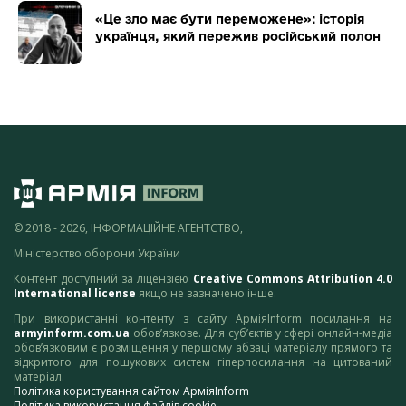
«Це зло має бути переможене»: історія
українця, який пережив російський полон
© 2018 - 2026, ІНФОРМАЦІЙНЕ АГЕНТСТВО,
Міністерство оборони України
Контент доступний за ліцензією
Creative Commons Attribution 4.0
International license
якщо не зазначено інше.
При використанні контенту з сайту АрміяInform посилання на
armyinform.com.ua
обов’язкове. Для суб’єктів у сфері онлайн-медіа
обов’язковим є розміщення у першому абзаці матеріалу прямого та
відкритого для пошукових систем гіперпосилання на цитований
матеріал.
Політика користування сайтом АрміяInform
Політика використання файлів cookie