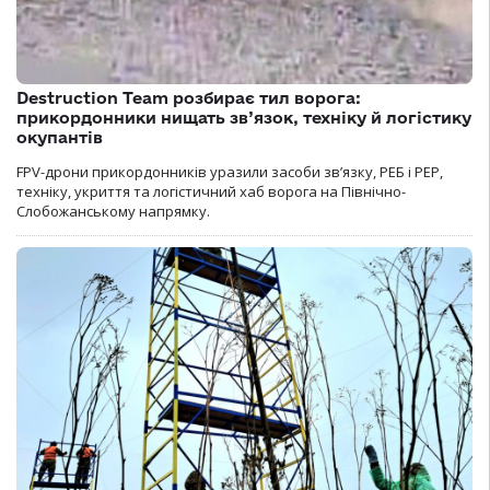
Destruction Team розбирає тил ворога:
прикордонники нищать зв’язок, техніку й логістику
окупантів
FPV-дрони прикордонників уразили засоби зв’язку, РЕБ і РЕР,
техніку, укриття та логістичний хаб ворога на Північно-
Слобожанському напрямку.