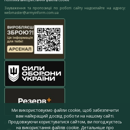
Зауваження та пропозиції по роботі сайту надсилайте на адресу:
webmaster@armyinform.com.ua
Ми використовуємо файли cookie, щоб забезпечити
вам найкращий досвід роботи на нашому сайті.
Продовжуючи користуватися сайтом, ви погоджуєтесь
press@armyinform.com.ua
на використання файлів cookie. Детальніше про