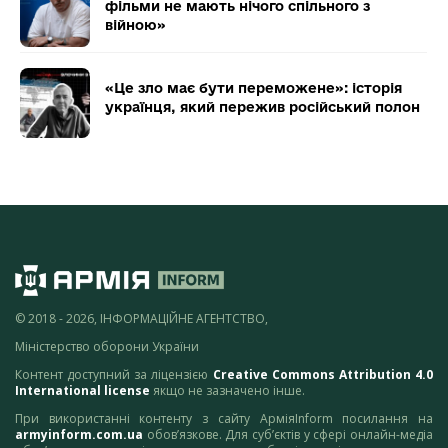
фільми не мають нічого спільного з
війною»
«Це зло має бути переможене»: історія
українця, який пережив російський полон
© 2018 - 2026, ІНФОРМАЦІЙНЕ АГЕНТСТВО,
Міністерство оборони України
Контент доступний за ліцензією
Creative Commons Attribution 4.0
International license
якщо не зазначено інше.
При використанні контенту з сайту АрміяInform посилання на
armyinform.com.ua
обов’язкове. Для суб’єктів у сфері онлайн-медіа