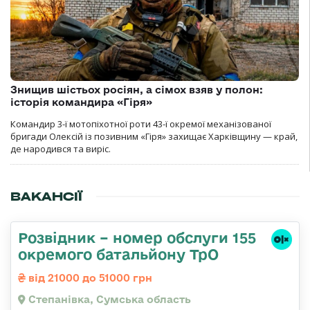
Знищив шістьох росіян, а сімох взяв у полон:
історія командира «Гіря»
Командир 3-ї мотопіхотної роти 43-ї окремої механізованої
бригади Олексій із позивним «Гіря» захищає Харківщину — край,
де народився та виріс.
ВАКАНСІЇ
Розвідник – номер обслуги 155
окремого батальйону ТрО
від 21000 до 51000 грн
Степанівка, Сумська область