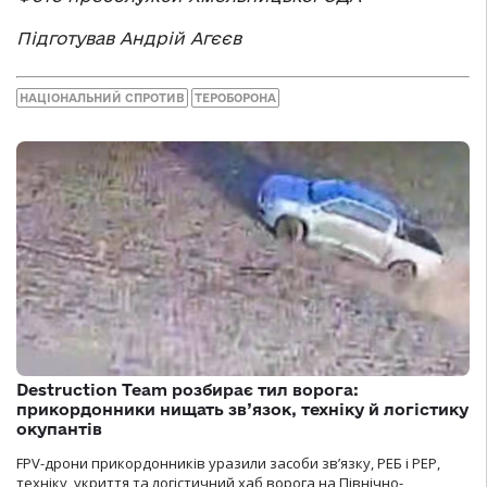
Підготував Андрій Агєєв
НАЦІОНАЛЬНИЙ СПРОТИВ
ТЕРОБОРОНА
Destruction Team розбирає тил ворога:
прикордонники нищать зв’язок, техніку й логістику
окупантів
FPV-дрони прикордонників уразили засоби зв’язку, РЕБ і РЕР,
техніку, укриття та логістичний хаб ворога на Північно-