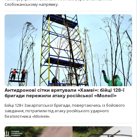
Слобожанському напрямку.
Антидронові сітки врятували «Хамві»: бійці 128-ї
бригади пережили атаку російської «Молнії»
Бійці 128-ї Закарпатської бригади, повертаючись із бойового
завдання, потрапили під атаку російського ударного
безпілотника «Молнія».