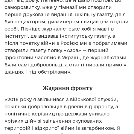
далі від дому. Напевно, це й дало поштовх до
саморозвитку. Вже у гімназії ми створили
перше друковане видання, шкільну газету, де я
був редактором, дизайнером і видавцем в одній
особі. Пізніше журналістське хобі я мав і в
інституті, де видавав інститутську газету, а
після початку війни з Росією ми з побратимами
створили газету полку «Азов» — перший
фронтовий часопис в Україні, де журналістами
були самі добровольці, а статті писали прямо у
шанцях і під обстрілами».
Жадання фронту
«2016 року я звільнився з військової служби,
оскільки добровольців відвели від фронту, а
політичне керівництво держави уникало
«різких дій» зі звільнення окупованих
територій і відкритої війни із загарбником. Я