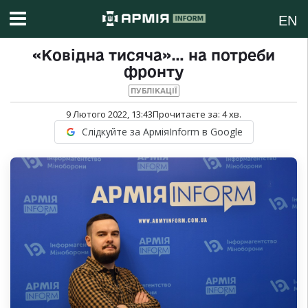
EN
«Ковідна тисяча»… на потреби
фронту
ПУБЛІКАЦІЇ
9 Лютого 2022, 13:43
Прочитаєте за:
4
хв.
Слідкуйте за АрміяInform в Google