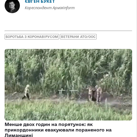
ЄВГЕН БУКЕТ
Кореспондент АрміяInform
БОРОТЬБА З КОРОНАВІРУСОМ
ВЕТЕРАНИ АТО/ООС
Менше двох годин на порятунок: як
прикордонники евакуювали пораненого на
Лиманщині