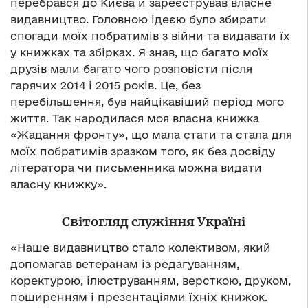
перебрався до Києва й зареєстрував власне
видавництво. Головною ідеєю було збирати
спогади моїх побратимів з війни та видавати їх
у книжках та збірках. Я знав, що багато моїх
друзів мали багато чого розповісти після
гарячих 2014 і 2015 років. Це, без
перебільшення, був найцікавіший період мого
життя. Так народилася моя власна книжка
«Жадання фронту», що мала стати та стала для
моїх побратимів зразком того, як без досвіду
літератора чи письменника можна видати
власну книжку».
Світогляд служіння Україні
«Наше видавництво стало колективом, який
допомагав ветеранам із редагуванням,
коректурою, ілюструванням, версткою, друком,
поширенням і презентаціями їхніх книжок.