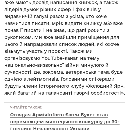
вже мають досвід написання книжок, а також
лідерів думок різних сфер і фахівців у
видавничій галузі разом з усіма, хто хоче
навчитися писати, мріє видати книжку або вже
почав її писати і не знає, що далі робити з
рукописом. Ми вже знайшли приміщення для
цього й напрацювали список людей, які охоче
візьмуть участь у проєкті. Також ми
організовуємо YouTube-канал на тему
національно-визвольної війни минулого й
сучасності, де, зокрема, ветеранська тема буде
однією з лейтмотивів. Головними спікерами
будуть члени історичного клубу «Холодний Яр»,
який багатий на талановиті творчі особистості».
ЧИТАЙТЕ ТАКОЖ:
Оглядач АрміяInform Євген Букет став
переможцем мистецького конкурсу до 30-
ї річниці Незалежності України