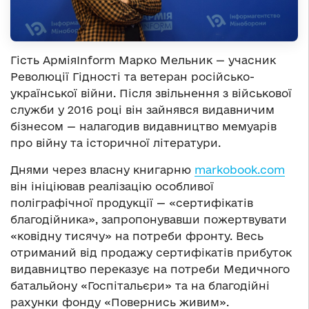
Гість АрміяInform Марко Мельник — учасник
Революції Гідності та ветеран російсько-
української війни. Після звільнення з військової
служби у 2016 році він зайнявся видавничим
бізнесом — налагодив видавництво мемуарів
про війну та історичної літератури.
Днями через власну книгарню
markobook.com
він ініціював реалізацію особливої
поліграфічної продукції — «сертифікатів
благодійника», запропонувавши пожертвувати
«ковідну тисячу» на потреби фронту. Весь
отриманий від продажу сертифікатів прибуток
видавництво переказує на потреби Медичного
батальйону «Госпітальєри» та на благодійні
рахунки фонду «Повернись живим».