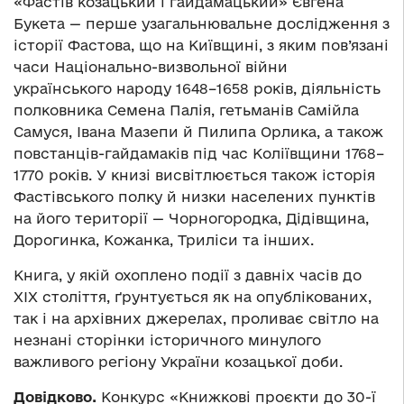
«Фастів козацький і гайдамацький» Євгена
Букета — перше узагальнювальне дослідження з
історії Фастова, що на Київщині, з яким пов’язані
часи Національно-визвольної війни
українського народу 1648–1658 років, діяльність
полковника Семена Палія, гетьманів Самійла
Самуся, Івана Мазепи й Пилипа Орлика, а також
повстанців-гайдамаків під час Коліївщини 1768–
1770 років. У книзі висвітлюється також історія
Фастівського полку й низки населених пунктів
на його території — Чорногородка, Дідівщина,
Дорогинка, Кожанка, Триліси та інших.
Книга, у якій охоплено події з давніх часів до
ХІХ століття, ґрунтується як на опублікованих,
так і на архівних джерелах, проливає світло на
незнані сторінки історичного минулого
важливого регіону України козацької доби.
Довідково.
Конкурс «Книжкові проєкти до 30-ї