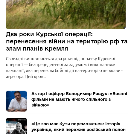
Два роки Курської операції:
перенесення війни на територію рф та
злам планів Кремля
Сьогодні виповнюється два роки від початку Курської
операції — безпрецедентної за задумом і виконанням
кампанії, яка перенесла бойові дії на територію держави-
агресора. Цей крок…
Актор і офіцер Володимир Ращук: «Воєнні
фільми не мають нічого спільного з
війною»
«Це зло має бути переможене»: історія
українця, який пережив російський полон