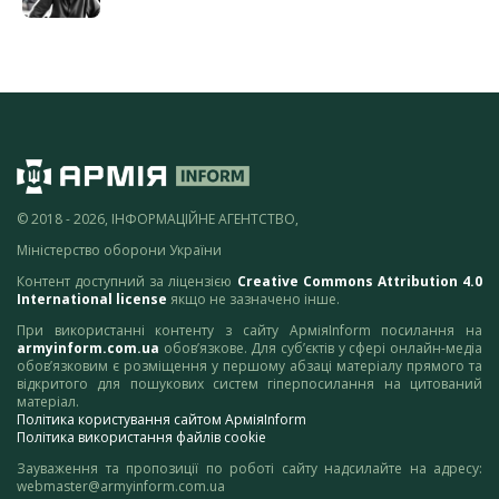
© 2018 - 2026, ІНФОРМАЦІЙНЕ АГЕНТСТВО,
Міністерство оборони України
Контент доступний за ліцензією
Creative Commons Attribution 4.0
International license
якщо не зазначено інше.
При використанні контенту з сайту АрміяInform посилання на
armyinform.com.ua
обов’язкове. Для суб’єктів у сфері онлайн-медіа
обов’язковим є розміщення у першому абзаці матеріалу прямого та
відкритого для пошукових систем гіперпосилання на цитований
матеріал.
Політика користування сайтом АрміяInform
Політика використання файлів cookie
Зауваження та пропозиції по роботі сайту надсилайте на адресу:
webmaster@armyinform.com.ua