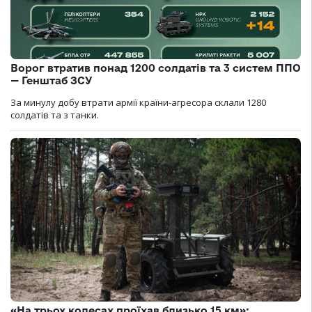
Ворог втратив понад 1200 солдатів та 3 систем ППО
— Генштаб ЗСУ
За минулу добу втрати армії країни-агресора склали 1280
солдатів та з танки.
«На трьох колесах проїхав близько 15 км»: