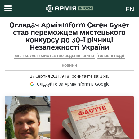
EN
Оглядач АрміяInform Євген Букет
став переможцем мистецького
конкурсу до 30-ї річниці
Незалежності України
MILITARYART: МИСТЕЦТВО ВЕДЕННЯ ВІЙНИ
ГОЛОВНІ ПОДІЇ
НОВИНИ
27 Серпня 2021, 9:18
Прочитаєте за:
2
хв.
Слідкуйте за АрміяInform в Google