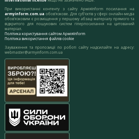
International license
якщо не зазначено інше.
При використанні контенту з сайту АрміяInform посилання на
armyinform.com.ua
обов’язкове. Для суб’єктів у сфері онлайн-медіа
обов’язковим є розміщення у першому абзаці матеріалу прямого та
відкритого для пошукових систем гіперпосилання на цитований
матеріал.
Політика користування сайтом АрміяInform
Політика використання файлів cookie
Зауваження та пропозиції по роботі сайту надсилайте на адресу:
webmaster@armyinform.com.ua