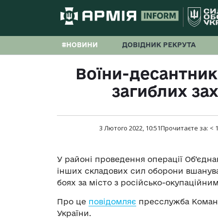
#НОВИНИ
ДОВІДНИК РЕКРУТА
Воїни-десантник
загиблих зах
3 Лютого 2022, 10:51
Прочитаєте за:
< 
У районі проведення операції Об’єдн
інших складових сил оборони вшанувал
боях за місто з російсько-окупаційни
Про це
повідомляє
пресслужба Команд
України.