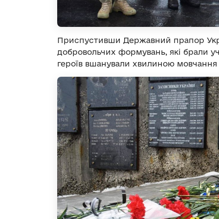
Приспустивши Державний прапор Укра
добровольчих формувань, які брали уча
героїв вшанували хвилиною мовчання т