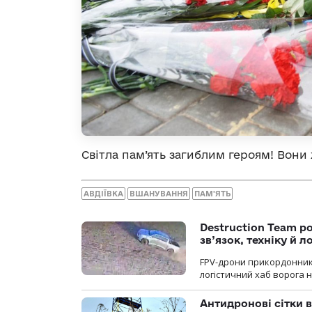
Світла пам’ять загиблим героям! Вони
АВДІЇВКА
ВШАНУВАННЯ
ПАМ'ЯТЬ
Destruction Team р
зв’язок, техніку й л
FPV-дрони прикордонників
логістичний хаб ворога 
Антидронові сітки в