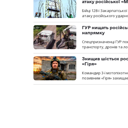
атаку російської «М
Бійці 128-ї Закарпатсько
атаку російського ударн
ГУР нищать російськ
напрямку
Спецпризначенці ГУР пок
транспорту, дронів та ло
Знищив шістьох росі
«Гіря»
Командир 3-ї мотопіхотно
позивним «Гіря» захищає