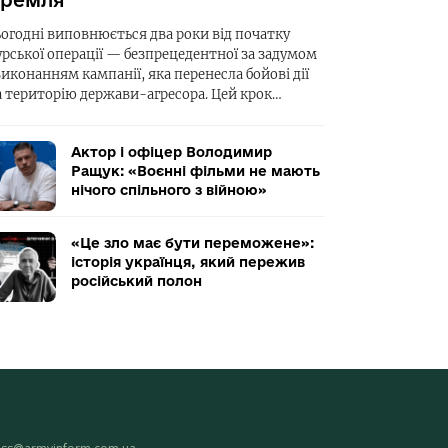
ремля
ьогодні виповнюється два роки від початку
урської операції — безпрецедентної за задумом
виконанням кампанії, яка перенесла бойові дії
а територію держави-агресора. Цей крок…
Актор і офіцер Володимир
Ращук: «Воєнні фільми не мають
нічого спільного з війною»
«Це зло має бути переможене»:
історія українця, який пережив
російський полон