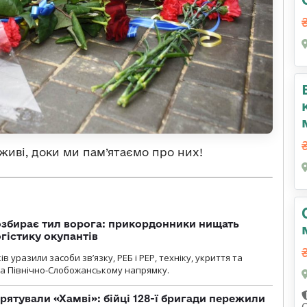
 живі, доки ми пам’ятаємо про них!
озбирає тил ворога: прикордонники нищать
огістику окупантів
 уразили засоби зв’язку, РЕБ і РЕР, техніку, укриття та
на Північно-Слобожанському напрямку.
рятували «Хамві»: бійці 128-ї бригади пережили