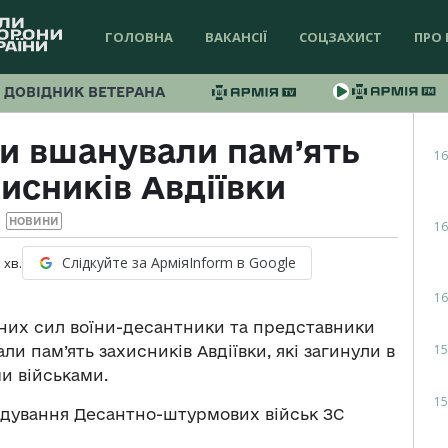
ГОЛОВНА
ВАКАНСІЇ
СОЦЗАХИСТ
ПРО 
ДОВІДНИК ВЕТЕРАНА
и вшанували пам’ять
16
исників Авдіївки
НОВИНИ
16
Слідкуйте за АрміяInform в Google
1
хв.
16
аних сил воїни-десантники та представники
15
и пам’ять захисників Авдіївки, які загинули в
ми військами.
15
ування Десантно-штурмових військ ЗС