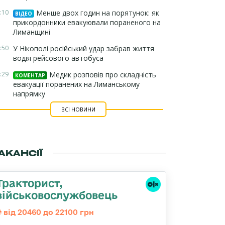
:10
Менше двох годин на порятунок: як
ВІДЕО
прикордонники евакуювали пораненого на
Лиманщині
:50
У Нікополі російський удар забрав життя
водія рейсового автобуса
:29
Медик розповів про складність
КОМЕНТАР
евакуації поранених на Лиманському
напрямку
ВСІ НОВИНИ
АКАНСІЇ
Тракторист,
військовослужбовець
від 20460 до 22100 грн