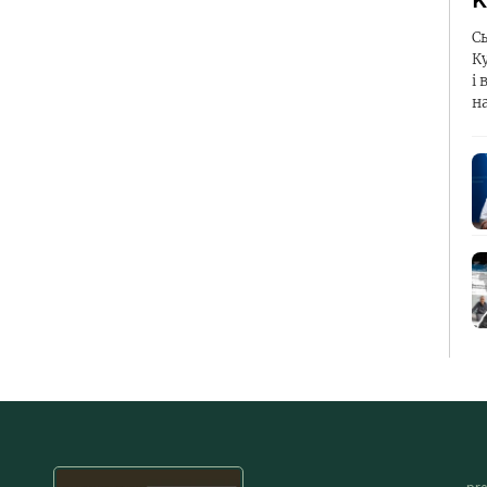
К
С
К
і 
н