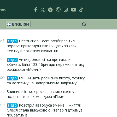
НАС
ENGLISH
:47
Destruction Team розбирає тил
ВІДЕО
ворога: прикордонники нищать зв’язок,
техніку й логістику окупантів
:26
Антидронові сітки врятували
ВІДЕО
«Хамві»: бійці 128-ї бригади пережили атаку
російської «Молнії»
:09
ГУР нищать російську піхоту, техніку
ВІДЕО
та логістику на Запорізькому напрямку
:48
Знищив шістьох росіян, а сімох взяв у
полон: історія командира «Гіря»
:30
Розстріл автобуса змінив її життя:
ВІДЕО
Олеся стала військовою і тепер підтримує
побратимів