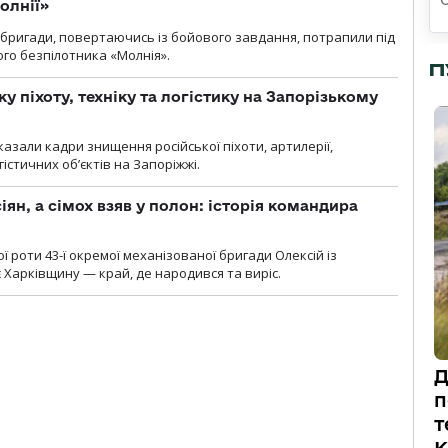
олнії»
ї бригади, повертаючись із бойового завдання, потрапили під
ого безпілотника «Молнія».
П
у піхоту, техніку та логістику на Запорізькому
азали кадри знищення російської піхоти, артилерії,
гістичних об’єктів на Запоріжжі.
ян, а сімох взяв у полон: історія командира
ї роти 43-ї окремої механізованої бригади Олексій із
 Харківщину — край, де народився та виріс.
Д
п
т