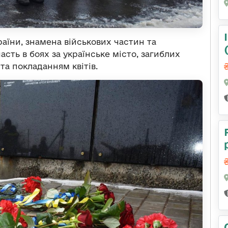
їни, знамена військових частин та
сть в боях за українське місто, загиблих
а покладанням квітів.