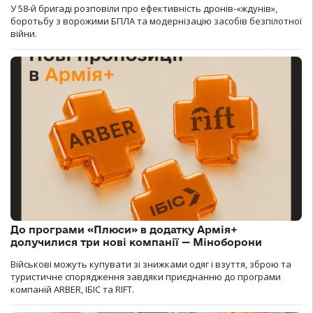
У 58-й бригаді розповіли про ефективність дронів-«ждунів»,
боротьбу з ворожими БПЛА та модернізацію засобів безпілотної
війни.
До програми «Плюси» в додатку Армія+
долучилися три нові компанії — Міноборони
Військові можуть купувати зі знижками одяг і взуття, зброю та
туристичне спорядження завдяки приєднанню до програми
компаній ARBER, ІБІС та RIFT.