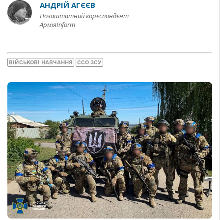
АНДРІЙ АГЄЄВ
Позаштатний кореспондент
АрміяInform
ВІЙСЬКОВІ НАВЧАННЯ
ССО ЗСУ