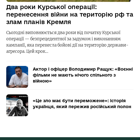
Два роки Курської операції:
перенесення війни на територію рф та
злам планів Кремля
Сьогодні виповнюється два роки від початку Курської
операції — безпрецедентної за задумом і виконанням
кампанії, яка перенесла бойові дії на територію держави-
агресора. Цей крок…
Актор і офіцер Володимир Ращук: «Воєнні
фільми не мають нічого спільного з
війною»
«Це зло має бути переможене»: історія
українця, який пережив російський полон