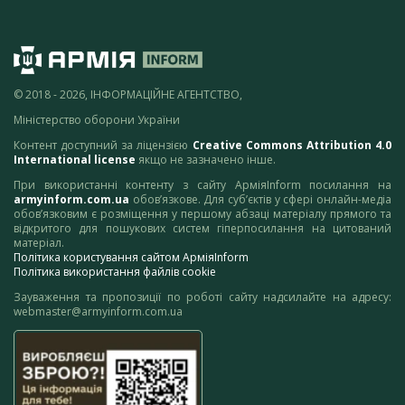
© 2018 - 2026, ІНФОРМАЦІЙНЕ АГЕНТСТВО,
Міністерство оборони України
Контент доступний за ліцензією
Creative Commons Attribution 4.0
International license
якщо не зазначено інше.
При використанні контенту з сайту АрміяInform посилання на
armyinform.com.ua
обов’язкове. Для суб’єктів у сфері онлайн-медіа
обов’язковим є розміщення у першому абзаці матеріалу прямого та
відкритого для пошукових систем гіперпосилання на цитований
матеріал.
Політика користування сайтом АрміяInform
Політика використання файлів cookie
Зауваження та пропозиції по роботі сайту надсилайте на адресу:
webmaster@armyinform.com.ua