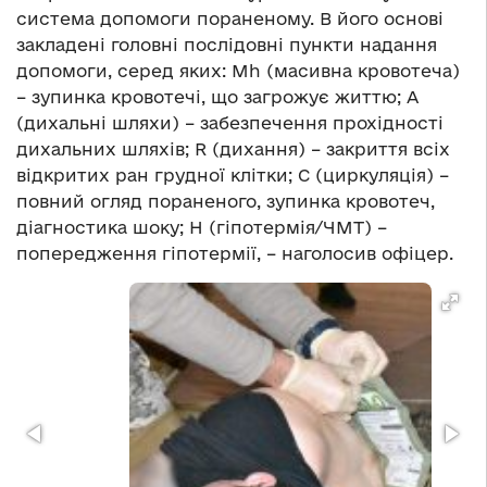
система допомоги пораненому. В його основі
закладені головні послідовні пункти надання
допомоги, серед яких: Mh (масивна кровотеча)
– зупинка кровотечі, що загрожує життю; A
(дихальні шляхи) – забезпечення прохідності
дихальних шляхів; R (дихання) – закриття всіх
відкритих ран грудної клітки; C (циркуляція) –
повний огляд пораненого, зупинка кровотеч,
діагностика шоку; H (гіпотермія/ЧМТ) –
попередження гіпотермії, – наголосив офіцер.