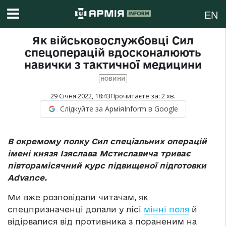
EN
Як військовослужбовці Сил
спецоперацій вдосконалюють
навички з тактичної медицини
НОВИНИ
29 Січня 2022, 18:43
Прочитаєте за:
2
хв.
Слідкуйте за АрміяInform в Google
В окремому полку Сил спеціальних операцій
імені князя Ізяслава Мстиславича триває
півторамісячний курс підвищеної підготовки
Advance.
Ми вже розповідали читачам, як
спецпризначенці долали у лісі
мінні поля
й
відірвалися від противника з пораненим на