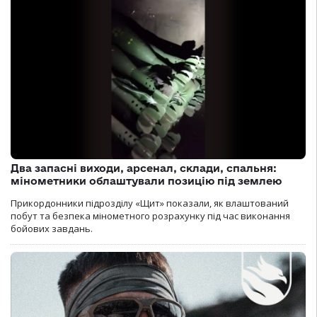
Два запасні виходи, арсенал, склади, спальня:
мінометники облаштували позицію під землею
Прикордонники підрозділу «Щит» показали, як влаштований
побут та безпека мінометного розрахунку під час виконання
бойових завдань.