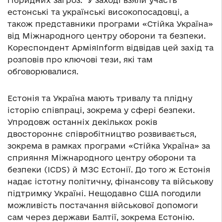
гібридних загроз. У заході взяли участь
естонські та українські високопосадовці, а
також представники програми «Стійка Україна»
від Міжнародного центру оборони та безпеки.
Кореспондент АрміяInform відвідав цей захід та
розповів про ключові тези, які там
обговорювалися.
Естонія та Україна мають тривалу та плідну
історію співпраці, зокрема у сфері безпеки.
Упродовж останніх декількох років
двостороннє співробітництво розвивається,
зокрема в рамках програми «Стійка Україна» за
сприяння Міжнародного центру оборони та
безпеки (ICDS) й МЗС Естонії. До того ж Естонія
надає істотну політичну, фінансову та військову
підтримку Україні. Нещодавно США погодили
можливість постачання військової допомоги
сам через держави Балтії, зокрема Естонію.