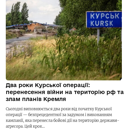
Два роки Курської операції:
перенесення війни на територію рф та
злам планів Кремля
Сьогодні виповнюється два роки від початку Курської
операції — безпрецедентної за задумом і виконанням
кампанії, яка перенесла бойові дії на територію держави-
агресора. Цей крок…