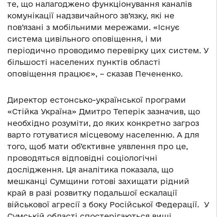
те, що налагоджено функціонування каналів
комунікації надзвичайного зв’язку, які не
пов’язані з мобільними мережами. «Існує
система цивільного оповіщення, і ми
періодично проводимо перевірку цих систем. У
більшості населених пунктів області
оповіщення працює», – сказав Печененко.
Директор естонсько-української програми
«Стійка Україна» Дмитро Теперік зазначив, що
необхідно розуміти, до яких конкретно загроз
варто готуватися місцевому населенню. А для
того, щоб мати об’єктивне уявлення про це,
проводяться відповідні соціологічні
дослідження. Ця аналітика показала, що
мешканці Сумщини готові захищати рідний
край в разі розвитку подальшої ескалації
військової агресії з боку Російської Федерації. У
Сумській області спостерігаються вищі