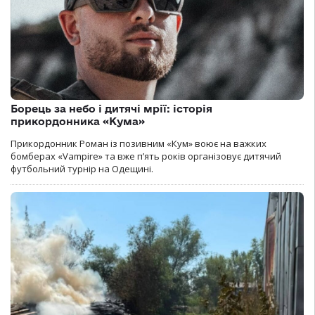
Борець за небо і дитячі мрії: історія
прикордонника «Кума»
Прикордонник Роман із позивним «Кум» воює на важких
бомберах «Vampire» та вже п’ять років організовує дитячий
футбольний турнір на Одещині.