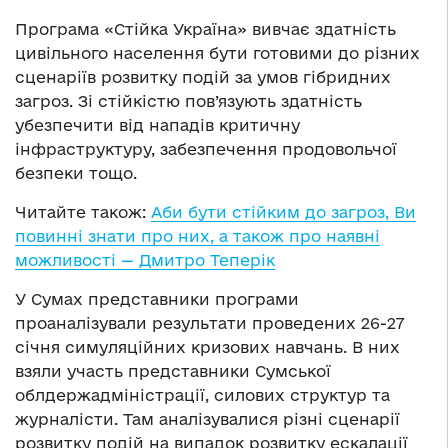
Програма «Стійка Україна» вивчає здатність
цивільного населення бути готовими до різних
сценаріїв розвитку подій за умов гібридних
загроз. Зі стійкістю пов’язують здатність
убезпечити від нападів критичну
інфраструктуру, забезпечення продовольчої
безпеки тощо.
Читайте також:
Аби бути стійким до загроз, Ви
повинні знати про них, а також про наявні
можливості — Дмитро Теперік
У Сумах представники програми
проаналізували результати проведених 26-27
січня симуляційних кризових навчань. В них
взяли участь представники Сумської
облдержадміністрації, силових структур та
журналісти. Там аналізувалися різні сценарії
розвитку подій на випадок розвитку ескалації