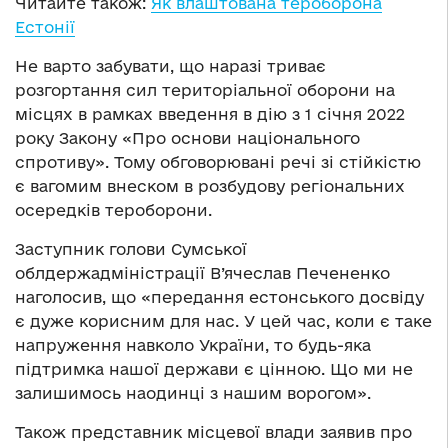
Читайте також:
Як влаштована тероборона
Естонії
Не варто забувати, що наразі триває
розгортання сил територіальної оборони на
місцях в рамках введення в дію з 1 січня 2022
року Закону «Про основи національного
спротиву». Тому обговорювані речі зі стійкістю
є вагомим внеском в розбудову регіональних
осередків тероборони.
Заступник голови Сумської
облдержадміністрації В’ячеслав Печененко
наголосив, що «передання естонського досвіду
є дуже корисним для нас. У цей час, коли є таке
напруження навколо України, то будь-яка
підтримка нашої держави є цінною. Що ми не
залишимось наодинці з нашим ворогом».
Також представник місцевої влади заявив про