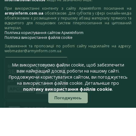
При використанні контенту з сайту АрміяInform посилання на
armyinform.com.ua
обов’язкове. Для суб’єктів у сфері онлайн-медіа
обов’язковим є розміщення у першому абзаці матеріалу прямого та
відкритого для пошукових систем гіперпосилання на цитований
матеріал.
Політика користування сайтом АрміяInform
Політика використання файлів cookie
Зауваження та пропозиції по роботі сайту надсилайте на адресу:
webmaster@armyinform.com.ua
Ми використовуємо файли cookie, щоб забезпечити
вам найкращий досвід роботи на нашому сайті.
Продовжуючи користуватися сайтом, ви погоджуєтесь
на використання файлів cookie. Детальніше про
політику використання файлів cookie
.
Погоджуюсь