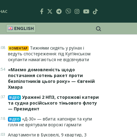
НАС
ENGLISH
:08
Тижнями сидять у руїнах і
КОМЕНТАР
ведуть спостереження: під Куп’янськом
окупанти намагаються не відсвічувати
:54
«Маємо домовленість щодо
постачання сотень ракет проти
безпілотників цього року» — Євгеній
Хмара
:37
Уражені 2 НПЗ, сторожові катери
ВІДЕО
та судна російського тіньового флоту
— Президент
:18
«Д-30» — вбита: капоніри та купи
ВІДЕО
гілля не врятували ворожі гармати
:03
Апартаменти в Буковелі, 9 квартир, 3