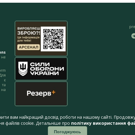
pr
ons
не
orm
Для
м є
 та
 на
 на
чити вам найкращий досвід роботи на нашому сайті. Продовжу
я файлів cookie. Детальніше про
політику використання фай
Погоджуюсь