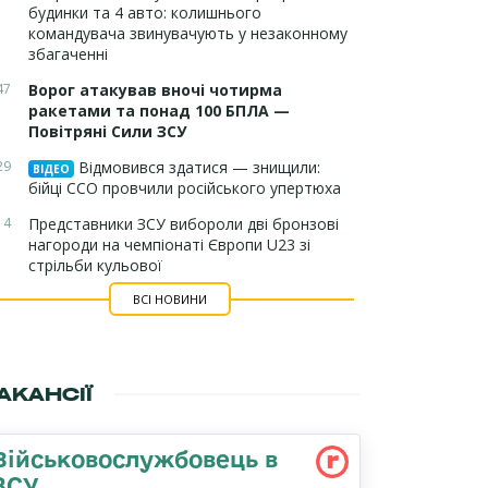
будинки та 4 авто: колишнього
командувача звинувачують у незаконному
збагаченні
47
Ворог атакував вночі чотирма
ракетами та понад 100 БПЛА —
Повітряні Сили ЗСУ
29
Відмовився здатися — знищили:
ВІДЕО
бійці ССО провчили російського упертюха
14
Представники ЗСУ вибороли дві бронзові
нагороди на чемпіонаті Європи U23 зі
стрільби кульової
ВСІ НОВИНИ
АКАНСІЇ
Військовослужбовець в
ЗСУ