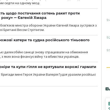
и сидіти на одному місці.
ть щодо постачання сотень ракет проти
о року» — Євгеній Хмара
9:
ов’язків міністра оборони України Євгеній Хмара зустрівся з
ї Британії Весом Стрітінгом.
9:
рожові катери та судна російського тіньового
9:
ські далекобійні санкції знову спрацювали на обмеження
, з яких вона фінансує війну та вбивства українців.
оніри та купи гілля не врятували ворожі гармати
ї бригади імені Героя України Валерія Гудзя уразили російські
В