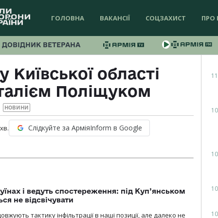
ГОЛОВНА
ВАКАНСІЇ
СОЦЗАХИСТ
ПРО 
ДОВІДНИК ВЕТЕРАНА
 Київської області
11
італієм Поліщуком
НОВИНИ
10
Слідкуйте за АрміяInform в Google
хв.
10
10
уїнах і ведуть спостереження: під Куп’янськом
ся не відсвічувати
10
вжують тактику інфільтрації в наші позиції, але далеко не