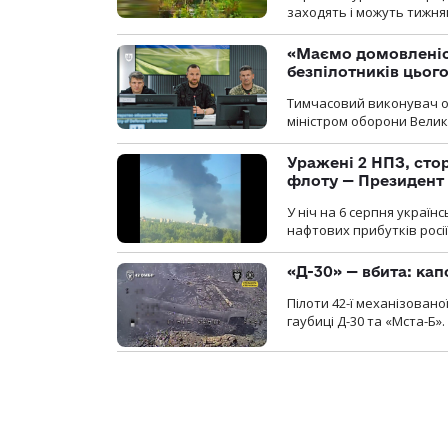
заходять і можуть тижням
«Маємо домовленіс
безпілотників цьог
Тимчасовий виконувач об
міністром оборони Велико
Уражені 2 НПЗ, сто
флоту — Президент
У ніч на 6 серпня україн
нафтових прибутків росії
«Д-30» — вбита: кап
Пілоти 42-ї механізовано
гаубиці Д-30 та «Мста-Б».