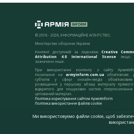
© 2018 - 2026, ІНФОРМАЦІЙНЕ АГЕНТСТВО,
Міністерство оборони України
Контент доступний за ліцензією
Creative Comm
Attribution 4.0 International license
якщо 
зазначено інше.
При використанні контенту з сайту АрміяInf
посилання на
armyinform.com.ua
обов’язкове. 
суб’єктів у сфері онлайн-медіа обов’язкови
розміщення у першому абзаці матеріалу прямого
відкритого для пошукових систем гіперпосилання
цитований матеріал.
Політика користування сайтом АрміяInform
Політика використання файлів cookie
Зауваження та пропозиції по роботі сайту надсилайте
Ми використовуємо файли cookie, щоб забезпе
адресу:
webmaster@armyinform.com.ua
використанн