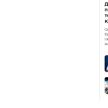
Д
п
т
К
С
К
і 
н