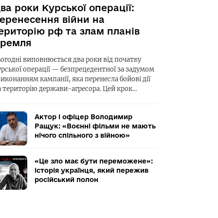
ва роки Курської операції:
еренесення війни на
ериторію рф та злам планів
ремля
ьогодні виповнюється два роки від початку
урської операції — безпрецедентної за задумом
виконанням кампанії, яка перенесла бойові дії
а територію держави-агресора. Цей крок…
Актор і офіцер Володимир
Ращук: «Воєнні фільми не мають
нічого спільного з війною»
«Це зло має бути переможене»:
історія українця, який пережив
російський полон