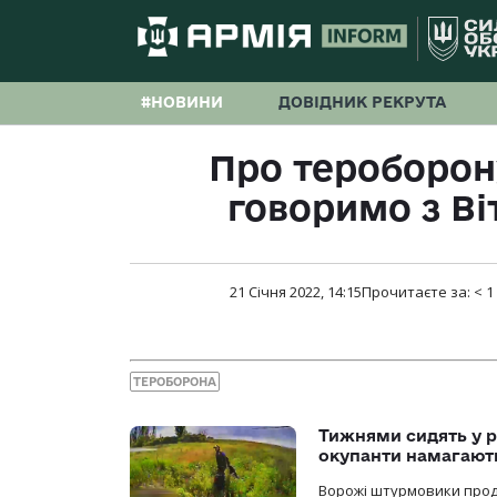
#НОВИНИ
ДОВІДНИК РЕКРУТА
Про тероборону
говоримо з В
21 Січня 2022, 14:15
Прочитаєте за:
< 1
ТЕРОБОРОНА
Тижнями сидять у р
окупанти намагають
Ворожі штурмовики продо