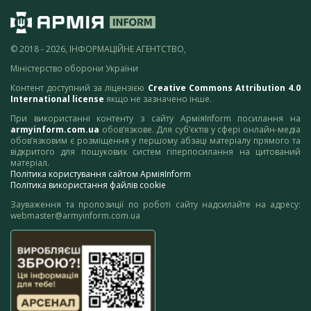
© 2018 - 2026, ІНФОРМАЦІЙНЕ АГЕНТСТВО,
Міністерство оборони України
Контент доступний за ліцензією
Creative Commons Attribution 4.0
International license
якщо не зазначено інше.
При використанні контенту з сайту АрміяInform посилання на
armyinform.com.ua
обов’язкове. Для суб’єктів у сфері онлайн-медіа
обов’язковим є розміщення у першому абзаці матеріалу прямого та
відкритого для пошукових систем гіперпосилання на цитований
матеріал.
Політика користування сайтом АрміяInform
Політика використання файлів cookie
Зауваження та пропозиції по роботі сайту надсилайте на адресу:
webmaster@armyinform.com.ua