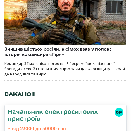
Знищив шістьох росіян, а сімох взяв у полон:
історія командира «Гіря»
Командир 3-ї мотопіхотної роти 43-ї окремої механізованої
бригади Олексій із позивним «Гіря» захищає Харківщину — край,
де народився та виріс.
ВАКАНСІЇ
Начальник електросилових
пристроїв
від 23000 до 50000 грн