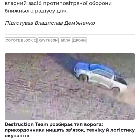
власний засіб протиповітряної оборони
ближнього радіусу дії».
Підготував Владислав Дем’яненко
COYOTE BLOCK 2
RAYTHEON
БПЛА
ДРОНИ
Destruction Team розбирає тил ворога:
прикордонники нищать зв’язок, техніку й логістику
окупантів