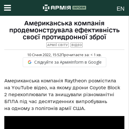
EN
Американська компанія
продемонструвала ефективність
своєї протидронної зброї
АРМІЇ СВІТУ
ВІДЕО
10 Січня 2022, 15:52
Прочитаєте за:
< 1
хв.
Слідкуйте за АрміяInform в Google
Американська компанія Raytheon розмістила
на YouTube відео, на якому дрони Coyote Block
2 перехоплювали та знищували різноманітні
БПЛА під час десятиденних випробувань
на одному з полігонів армії США.