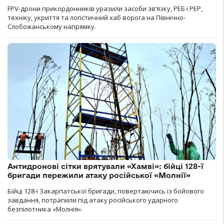
FPV-дрони прикордонників уразили засоби зв’язку, РЕБ і РЕР,
техніку, укриття та логістичний хаб ворога на Північно-
Слобожанському напрямку.
Антидронові сітки врятували «Хамві»: бійці 128-ї
бригади пережили атаку російської «Молнії»
Бійці 128-ї Закарпатської бригади, повертаючись із бойового
завдання, потрапили під атаку російського ударного
безпілотника «Молнія».