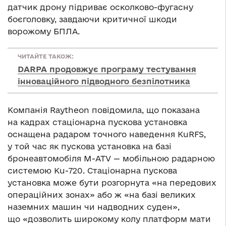
датчик дрону підриває осколково-фугасну
боєголовку, завдаючи критичної шкоди
ворожому БПЛА.
ЧИТАЙТЕ ТАКОЖ:
DARPA продовжує програму тестування
інноваційного підводного безпілотника
Компанія Raytheon повідомила, що показана
на кадрах стаціонарна пускова установка
оснащена радаром точного наведення KuRFS,
у той час як пускова установка на базі
бронеавтомобіля M-ATV — мобільною радарною
системою Ku-720. Стаціонарна пускова
установка може бути розгорнута «на передових
операційних зонах» або ж «на базі великих
наземних машин чи надводних суден»,
що «дозволить широкому колу платформ мати