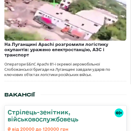
На Луганщині Apachi розгромили логістику
окупантів: уражено електростанцію, АЗС і
транспорт
Оператори ББпС Apachi 81-ї окремої аеромобільної
Слобожанської бригади на Луганщині завдали ударів по
ключових об’єктах логістики російських військ.
ВАКАНСІЇ
Стрілець-зенітник,
військовослужбовець
від 20000 до 120000 грн