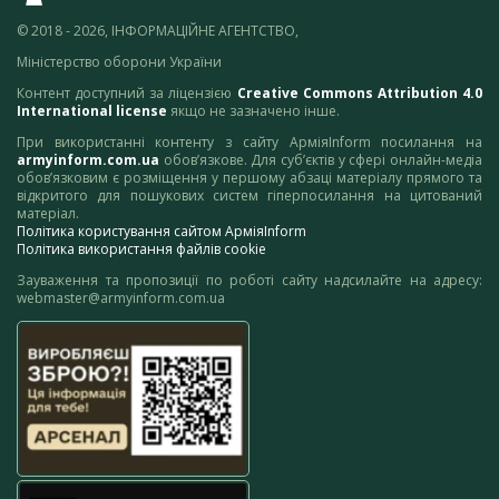
© 2018 - 2026, ІНФОРМАЦІЙНЕ АГЕНТСТВО,
Міністерство оборони України
Контент доступний за ліцензією
Creative Commons Attribution 4.0
International license
якщо не зазначено інше.
При використанні контенту з сайту АрміяInform посилання на
armyinform.com.ua
обов’язкове. Для суб’єктів у сфері онлайн-медіа
обов’язковим є розміщення у першому абзаці матеріалу прямого та
відкритого для пошукових систем гіперпосилання на цитований
матеріал.
Політика користування сайтом АрміяInform
Політика використання файлів cookie
Зауваження та пропозиції по роботі сайту надсилайте на адресу:
webmaster@armyinform.com.ua