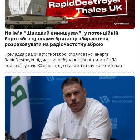
На ім’я “Швидкий винищувач”: у потенційній
боротьбі з дронами британці збираються
розраховувати на радіочастотну зброю
Приладдя радіочастотної зброї спрямованої енергії
RapidDestroyer під час випробувань із боротьби з БпЛА
нейтралізувало 80 дронів, що стало значним кроком у праг