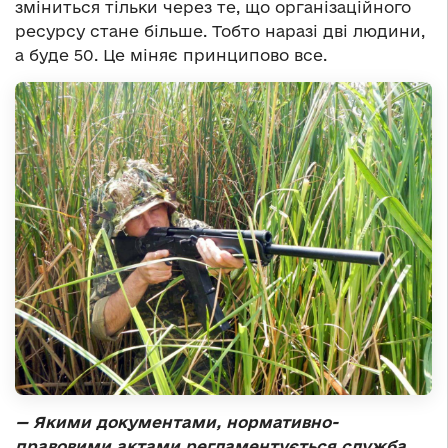
зміниться тільки через те, що організаційного
ресурсу стане більше. Тобто наразі дві людини,
а буде 50. Це міняє принципово все.
—
Якими документами, нормативно-
правовими актами регламентується служба