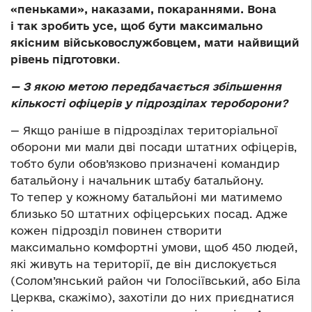
«пеньками», наказами, покараннями. Вона
і так зробить усе, щоб бути максимально
якісним військовослужбовцем, мати найвищий
рівень підготовки
.
— З якою метою передбачається збільшення
кількості офіцерів у підрозділах тероборони?
— Якщо раніше в підрозділах територіальної
оборони ми мали дві посади штатних офіцерів,
тобто були обов’язково призначені командир
батальйону і начальник штабу батальйону.
То тепер у кожному батальйоні ми матимемо
близько 50 штатних офіцерських посад. Адже
кожен підрозділ повинен створити
максимально комфортні умови, щоб 450 людей,
які живуть на території, де він дислокується
(Солом’янський район чи Голосіївський, або Біла
Церква, скажімо), захотіли до них приєднатися