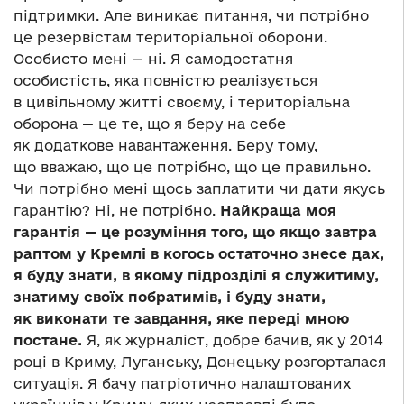
підтримки. Але виникає питання, чи потрібно
це резервістам територіальної оборони.
Особисто мені — ні. Я самодостатня
особистість, яка повністю реалізується
в цивільному житті своєму, і територіальна
оборона — це те, що я беру на себе
як додаткове навантаження. Беру тому,
що вважаю, що це потрібно, що це правильно.
Чи потрібно мені щось заплатити чи дати якусь
гарантію? Ні, не потрібно.
Найкраща моя
гарантія
—
це розуміння того, що якщо завтра
раптом у Кремлі в когось остаточно знесе дах,
я буду знати, в якому підрозділі я служитиму,
знатиму своїх побратимів, і буду знати,
як виконати те завдання, яке переді мною
постане.
Я, як журналіст, добре бачив, як у 2014
році в Криму, Луганську, Донецьку розгорталася
ситуація. Я бачу патріотично налаштованих