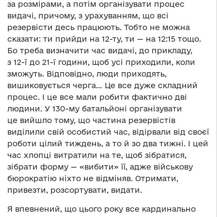
за розмірами, а потім організувати процес
видачі, причому, з урахуванням, що всі
резервісти десь працюють. Тобто не можна
сказати: ти прийди на 12-ту, ти — на 12:15 тощо.
Бо треба визначити час видачі, до прикладу,
з 12-ї до 21-ї години, щоб усі приходили, коли
зможуть. Відповідно, люди приходять,
вишиковується черга… Це все дуже складний
процес. І це все мали робити фактично дві
людини. У 130-му батальйоні організувати
це вийшло тому, що частина резервістів
виділили свій особистий час, відірвали від своєї
роботи цілий тиждень, а то й зо два тижні. І цей
час хлопці витратили на те, щоб зібратися,
зібрати форму — «вибити» її, адже військову
бюрократію ніхто не відміняв. Отримати,
привезти, розсортувати, видати.
Я впевнений, що цього року все кардинально