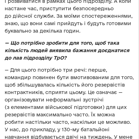
і розвиватися в рамках цього підрозділу. А коли
настане час, приступити безпосередньо
до дійсної служби. За моїми спостереженнями,
знаю, що вони самі прийдуть і будуть готовими
буквально за декілька годин.
—
Що потрібно зробити для того, щоб така
кількість людей виявила бажання доєднатися
до лав підрозділу ТрО?
— Для цього потрібно три речі: перше,
командир повинен бути вмотивованим для того,
щоб збільшувалась кількість його резервістів
контрактників, сприяти цьому. Це означає —
організовувати неформальні зустрічі
(з елементами військової підготовки) для цих
резервістів максимально часто. Їх можна
робити настільки часто, наскільки це можливо.
У нас, до прикладу, у 130-му батальйоні
навчання відбувається двічі на тиждень. У мене