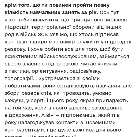
крім того, що ти повинен пройти певну
кількість навчальних занять за рік.
Ось тут
я хотів би визначити, що принципово вирізняє
підрозділ територіальної оборони від інших
родів військ ЗСУ. Уявімо, що хтось підписав
контракт і щиро має намір служити у підрозділі
резерву, і хоче робити все для того, щоб бути
ефективним військовослужбовцем, займається
своєю власною підготовкою, читає книжки
з тактики, орієнтування, радіозв’язку,
топографії… Зустрічається зі своїми
побратимами, вони організовують навчання, але
збори резервістів, які проводять, умовно
кажучи, у серпні цього року, якраз припадають
на той час, коли в нього важливе закордонне
відрядження. А він — підприємець, який пів
року налагоджував контакти з іноземними
контрагентами, і це дуже важлива для нього
справа… Що треба робити?