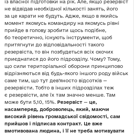
із власної підготовки на рік. Але, якщо резервіст
не відвідав необхідної кількості занять, його
за це карати не будуть. Адже, якщо в якийсь
момент якомусь командиру на якомусь рівні
прийде в голову зробити щось подібне,
бо теоретично, існують інструменти, щоб
притягнути до відповідальності такого
резервіста, то він позбудеться всіх охочих
приєднатися до його підрозділу. Чому? Тому,
що сили територіальної оборони принципово
відрізняються від будь-якого іншого роду військ
саме тим, що тут дев’яносто відсотків —
резервісти. Тобто в інших підрозділах теж
є резервісти, але їх там значно менше. Там
може бути 5,10, 15%.
Резервіст
—
це,
насамперед, доброволець, який, маючи
високий рівень громадської свідомості, сам
прийшов і підписав контракт. Це вже
вмотивована людина, і її не треба мотивувати