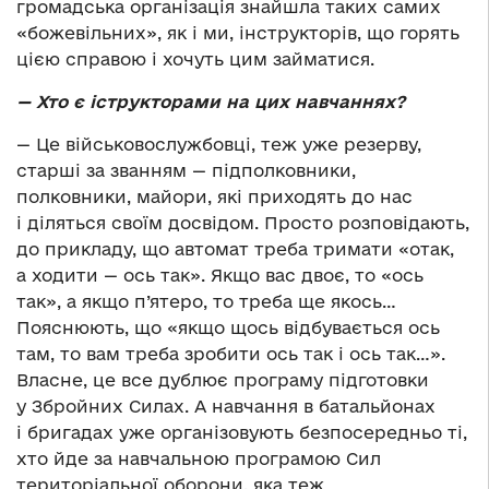
громадська організація знайшла таких самих
«божевільних», як і ми, інструкторів, що горять
цією справою і хочуть цим займатися.
—
Хто є іструкторами на цих навчаннях?
— Це військовослужбовці, теж уже резерву,
старші за званням — підполковники,
полковники, майори, які приходять до нас
і діляться своїм досвідом. Просто розповідають,
до прикладу, що автомат треба тримати «отак,
а ходити — ось так». Якщо вас двоє, то «ось
так», а якщо п’ятеро, то треба ще якось…
Пояснюють, що «якщо щось відбувається ось
там, то вам треба зробити ось так і ось так…».
Власне, це все дублює програму підготовки
у Збройних Силах. А навчання в батальйонах
і бригадах уже організовують безпосередньо ті,
хто йде за навчальною програмою Сил
територіальної оборони, яка теж