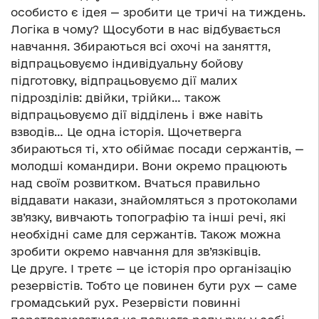
особисто є ідея — зробити це тричі на тиждень.
Логіка в чому? Щосуботи в нас відбувається
навчання. Збираються всі охочі на заняття,
відпрацьовуємо індивідуальну бойову
підготовку, відпрацьовуємо дії малих
підрозділів: двійки, трійки… також
відпрацьовуємо дії відділень і вже навіть
взводів… Це одна історія. Щочетверга
збираються ті, хто обіймає посади сержантів, —
молодші командири. Вони окремо працюють
над своїм розвитком. Вчаться правильно
віддавати накази, знайомляться з протоколами
зв’язку, вивчають топографію та інші речі, які
необхідні саме для сержантів. Також можна
зробити окремо навчання для зв’язківців.
Це друге. І третє — це історія про організацію
резервістів. Тобто це повинен бути рух — саме
громадський рух. Резервісти повинні