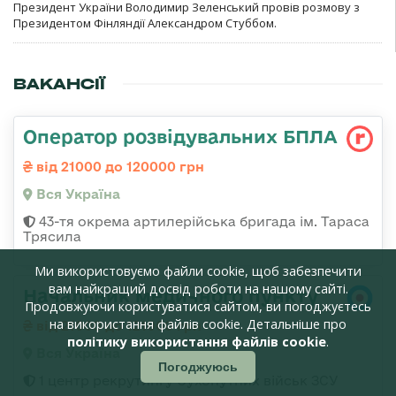
Президент України Володимир Зеленський провів розмову з
Президентом Фінляндії Александром Стуббом.
ВАКАНСІЇ
Оператор розвідувальних БПЛА
від 21000 до 120000 грн
Вся Україна
43-тя окрема артилерійська бригада ім. Тараса
Трясила
Ми використовуємо файли cookie, щоб забезпечити
вам найкращий досвід роботи на нашому сайті.
Начальник медичного пункту
Продовжуючи користуватися сайтом, ви погоджуєтесь
на використання файлів cookie. Детальніше про
від 21000 до 121000 грн
політику використання файлів cookie
.
Вся Україна
Погоджуюсь
1 центр рекрутингу Сухопутних військ ЗСУ