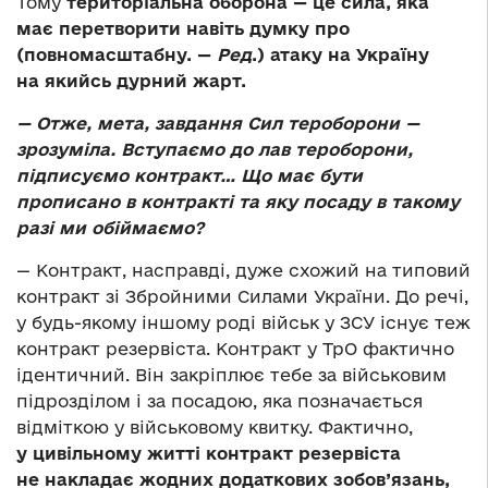
Тому
територіальна оборона — це сила, яка
має перетворити навіть думку про
(повномасштабну. —
Ред
.) атаку на Україну
на якийсь дурний жарт.
— Отже, мета, завдання Сил тероборони —
зрозуміла. Вступаємо до лав тероборони,
підписуємо контракт… Що має бути
прописано в контракті та яку посаду в такому
разі ми обіймаємо?
— Контракт, насправді, дуже схожий на типовий
контракт зі Збройними Силами України. До речі,
у будь-якому іншому роді військ у ЗСУ існує теж
контракт резервіста. Контракт у ТрО фактично
ідентичний. Він закріплює тебе за військовим
підрозділом і за посадою, яка позначається
відміткою у військовому квитку. Фактично,
у цивільному житті контракт резервіста
не накладає жодних додаткових зобов’язань,