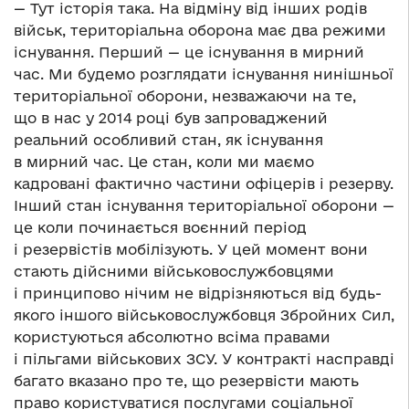
— Тут історія така. На відміну від інших родів
військ, територіальна оборона має два режими
існування. Перший — це існування в мирний
час. Ми будемо розглядати існування нинішньої
територіальної оборони, незважаючи на те,
що в нас у 2014 році був запроваджений
реальний особливий стан, як існування
в мирний час. Це стан, коли ми маємо
кадровані фактично частини офіцерів і резерву.
Інший стан існування територіальної оборони —
це коли починається воєнний період
і резервістів мобілізують. У цей момент вони
стають дійсними військовослужбовцями
і принципово нічим не відрізняються від будь-
якого іншого військовослужбовця Збройних Сил,
користуються абсолютно всіма правами
і пільгами військових ЗСУ. У контракті насправді
багато вказано про те, що резервісти мають
право користуватися послугами соціальної