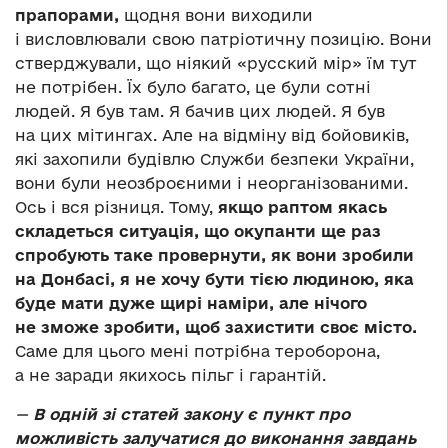
прапорами,
щодня вони виходили
і висловлювали свою патріотичну позицію. Вони
стверджували, що ніякий «русский мір» їм тут
не потрібен. Їх було багато, це були сотні
людей. Я був там. Я бачив цих людей. Я був
на цих мітингах. Але на відміну від бойовиків,
які захопили будівлю Служби безпеки України,
вони були неозброєними і неорганізованими.
Ось і вся різниця. Тому,
якщо раптом якась
складеться ситуація, що окупанти ще раз
спробують таке провернути, як вони зробили
на Донбасі, я не хочу бути тією людиною, яка
буде мати дуже щирі наміри, але нічого
не зможе зробити, щоб захистити своє місто.
Саме для цього мені потрібна тероборона,
а не заради якихось пільг і гарантій.
—
В одній зі статей закону є пункт про
можливість залучатися до виконання завдань