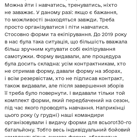
Можна йти і навчатись, тренуватись, ніхто
не заважає. У даному разі: якщо є бажання,
то можливості знаходяться завжди. Треба
просто організуватися і піти навчатися.
Стосовно форми та екіпірування. До 2019 року
в нас була така ситуація, що більшість вважала
більш зручним купувати собі екіпірування
самотужки. Форму видавали, але процедура
була досить складна: усім контрактникам, хто
не отримав форму, давали форму на зборах,
і всім резервістам, хто не підписав контракт,
також видавали, але після завершення зборів
її треба було повернути. І видавали тільки той
комплект форми, який передбачений на сезон,
під час якого проводять навчання. Наприкінці
цього року (у грудні) наші командири
організовували і видачу форми для всього130-го
батальйону. Тобто весь індивідуальний бойовий
комплект: літня, зимова форма, абсолютно