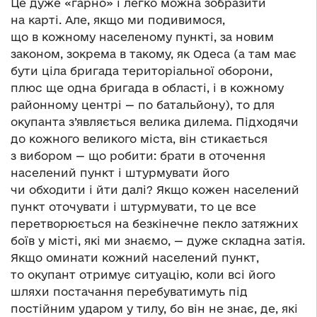
Це дуже «гарно» і легко можна зобразити
на карті. Але, якщо ми подивимося,
що в кожному населеному пункті, за новим
законом, зокрема в такому, як Одеса (а там має
бути ціла бригада територіальної оборони,
плюс ще одна бригада в області, і в кожному
районному центрі — по батальйону), то для
окупанта з’являється велика дилема. Підходячи
до кожного великого міста, він стикається
з вибором — що робити: брати в оточення
населений пункт і штурмувати його
чи обходити і йти далі? Якщо кожен населений
пункт оточувати і штурмувати, то це все
перетворюється на безкінечне пекло затяжних
боїв у місті, які ми знаємо, — дуже складна затія.
Якщо оминати кожний населений пункт,
то окупант отримує ситуацію, коли всі його
шляхи постачання перебуватимуть під
постійним ударом у тилу, бо він не знає, де, які