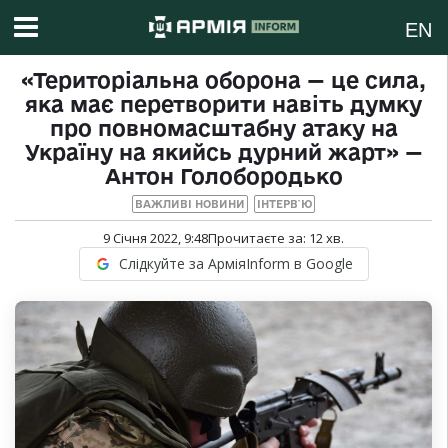
EN
«Територіальна оборона — це сила,
яка має перетворити навіть думку
про повномасштабну атаку на
Україну на якийсь дурний жарт» —
Антон Голобородько
ВАЖЛИВІ НОВИНИ
ІНТЕРВ`Ю
9 Січня 2022, 9:48
Прочитаєте за:
12
хв.
Слідкуйте за АрміяInform в Google