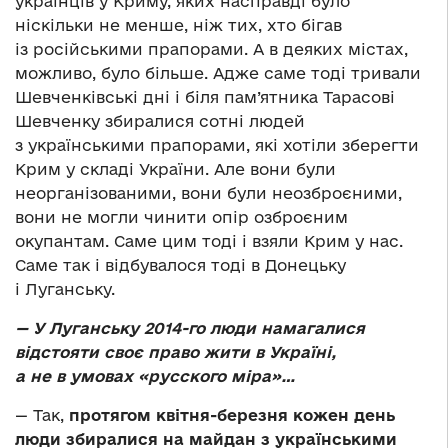
українців у Криму, яких насправді було
ніскільки не менше, ніж тих, хто бігав
із російськими прапорами. А в деяких містах,
можливо, було більше. Адже саме тоді тривали
Шевченківські дні і біля пам’ятника Тарасові
Шевченку збиралися сотні людей
з українськими прапорами, які хотіли зберегти
Крим у складі України. Але вони були
неорганізованими, вони були неозброєними,
вони не могли чинити опір озброєним
окупантам. Саме цим тоді і взяли Крим у нас.
Саме так і відбувалося тоді в Донецьку
і Луганську.
—
У Луганську 2014-го люди намагалися
відстояти своє право жити в Україні,
а не в умовах «русского міра»…
— Так,
протягом квітня-березня кожен день
люди збиралися на майдан з українськими