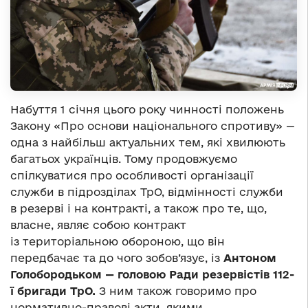
Набуття 1 січня цього року чинності положень
Закону «Про основи національного спротиву» —
одна з найбільш актуальних тем, які хвилюють
багатьох українців. Тому продовжуємо
спілкуватися про особливості організації
служби в підрозділах ТрО, відмінності служби
в резерві і на контракті, а також про те, що,
власне, являє собою контракт
із територіальною обороною, що він
передбачає та до чого зобов’язує, із
Антоном
Голобородьком — головою Ради резервістів 112-
ї бригади ТрО.
З ним також говоримо про
нормативно-правові акти, якими