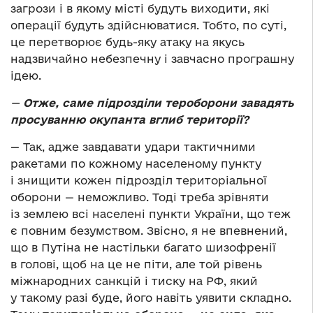
загрози і в якому місті будуть виходити, які
операції будуть здійснюватися. Тобто, по суті,
це перетворює будь-яку атаку на якусь
надзвичайно небезпечну і завчасно програшну
ідею.
—
Отже, саме підрозділи тероборони завадять
просуванню окупанта вглиб території?
— Так, адже завдавати удари тактичними
ракетами по кожному населеному пункту
і знищити кожен підрозділ територіальної
оборони — неможливо. Тоді треба зрівняти
із землею всі населені пункти України, що теж
є повним безумством. Звісно, я не впевнений,
що в Путіна не настільки багато шизофренії
в голові, щоб на це не піти, але той рівень
міжнародних санкцій і тиску на РФ, який
у такому разі буде, його навіть уявити складно.