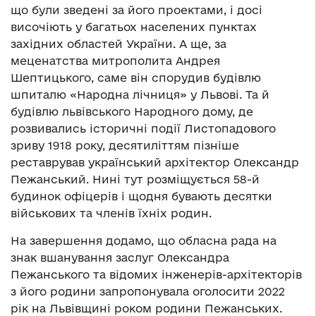
що були зведені за його проектами, і досі
височіють у багатьох населених пунктах
західних областей України. А ще, за
меценатства митрополита Андрея
Шептицького, саме він спорудив будівлю
шпиталю «Народна лічниця» у Львові. Та й
будівлю львівського Народного дому, де
розвивались історичні події Листопадового
зриву 1918 року, десятиліттям пізніше
реставрував український архітектор Олександр
Пежанський. Нині тут розміщується 58-й
будинок офіцерів і щодня бувають десятки
військових та членів їхніх родин.
На завершення додамо, що обласна рада на
знак вшанування заслуг Олександра
Пежанського та відомих інженерів-архітекторів
з його родини запропонувала оголосити 2022
рік на Львівщині роком родини Пежанських.