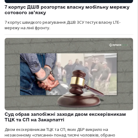
7 корпус ДШВ розгортає власну мобільну мережу
сотового зв’язку
7 корпус швидкого реагування ДШВ ЗСУ тестує власну LTE-
мережу на лінії фронту.
Суд обрав запобіжні заходи двом екскерівникам
ТЦК та СП на Закарпатті
Двом екскерівникам ТЦК та СП, яких ДБР викрило на
незаконному «списанні» понад тисячі чоловіків, обрано