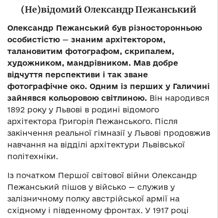
(Не)відомий Олександр Пежанський
Олександр Пежанський був різносторонньою
особистістю
—
знаним архітектором,
талановитим фотографом, скрипалем,
художником, мандрівником. Мав добре
відчуття перспективи і так зване
фотографічне око. Одним із перших у Галичині
зайнявся кольоровою світлиною.
Він народився
1892 року у Львові в родині відомого
архітектора Григорія Пежанського. Після
закінчення реальної гімназії у Львові продовжив
навчання на відділі архітектури Львівської
політехніки.
Із початком Першої світової війни Олександр
Пежанський пішов у військо — служив у
залізничному полку австрійської армії на
східному і південному фронтах. У 1917 році