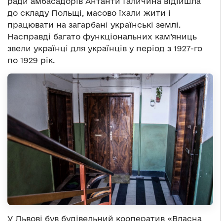
ради амбасадорів Антанти Галичина відійшла
до складу Польщі, масово їхали жити і
працювати на загарбані українські землі.
Насправді багато функціональних кам’яниць
звели українці для українців у період з 1927-го
по 1929 рік.
У Львові був будівельний кооператив «Власна