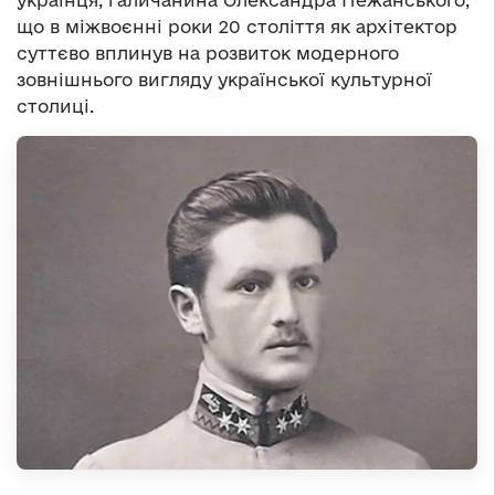
українця, галичанина Олександра Пежанського,
що в міжвоєнні роки 20 століття як архітектор
суттєво вплинув на розвиток модерного
зовнішнього вигляду української культурної
столиці.