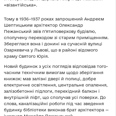
«візантійська».
Тому в 1936–1937 роках запрошений Андреєм
Шептицьким архітектор Олександр
Пежанський звів п’ятиповерхову будівлю,
сполучену переходом зі старим приміщенням.
Збереглася вона і донині на сучасній вулиці
Озаркевича у Львові, що в районі відомого
храму Святого Юрія.
Новий будинок з усіх поглядів відповідав того­
часним технічним вимогам щодо зберігання
кни­жок: мав залізні двері й полиці, добре
електричне освітлення, центральне опалення,
залізобетонні підлоги, перехідний балкон і
внутрішній ліфт, що сполучав усі поверхи. До
слова, каналізаційні роботи під час зведення
будинку бібліотеки ви­конав брат архітектора —