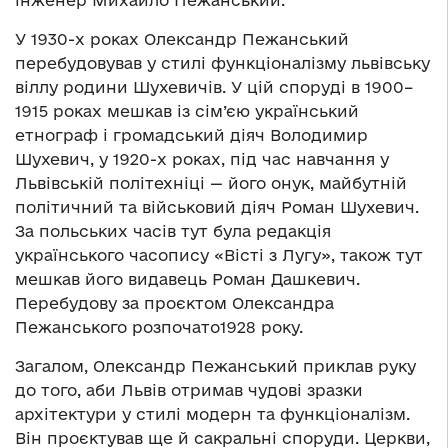
інженер Михайло Пежанський.
У 1930-х роках Олександр Пежанський
перебудовував у стилі функціоналізму львівську
віллу родини Шухевичів. У цій споруді в 1900–
1915 роках мешкав із сім’єю український
етнограф і громадський діяч Володимир
Шухевич, у 1920-х роках, під час навчання у
Львівській політехніці — його онук, майбутній
політичний та військовий діяч Роман Шухевич.
За польських часів тут була редакція
українського часопису «Вісті з Лугу», також тут
мешкав його видавець Роман Дашкевич.
Перебудову за проєктом Олександра
Пежанського розпочато1928 року.
Загалом, Олександр Пежанський приклав руку
до того, аби Львів отримав чудові зразки
архітектури у стилі модерн та функціоналізм.
Він проєктував ще й сакральні споруди. Церкви,