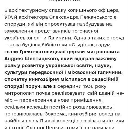
В архітектурному спадку колишнього офіцера
УГА й архітектора Олександра Пежанського є
споруди, які він спроєктував та збудував на
замовлення представників тогочасної
української еліти Галичини. Одна з таких споруд
— нова будівля бібліотеки «Студіон», задум
глави Греко-католицької церкви митрополита
Андрея Шептицького, який відіграв важливу
роль у роз­витку української освіти, науки,
культури перед­воєнної і міжвоєнної Галичини.
Спочатку книгозбірня містилася в сецесійній
споруді поруч, але з
середини 1936 року
митрополит почав реалізовувати свій давній на­
мір — перенесення в нове приміщення,
оскільки колекція постійно розширювалась і
поповнювалась. Зокрема, книгозбірня володіла
найбільшою у Львові колекцією з візантиністики
й історії Східної Церкви, тому її ще називали