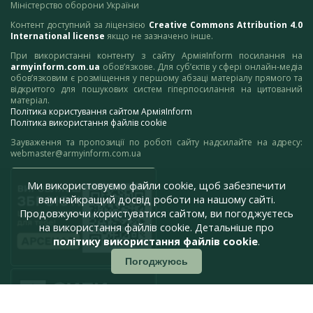
Міністерство оборони України
Контент доступний за ліцензією
Creative Commons Attribution 4.0
International license
якщо не зазначено інше.
При використанні контенту з сайту АрміяInform посилання на
armyinform.com.ua
обов’язкове. Для суб’єктів у сфері онлайн-медіа
обов’язковим є розміщення у першому абзаці матеріалу прямого та
відкритого для пошукових систем гіперпосилання на цитований
матеріал.
Політика користування сайтом АрміяInform
Політика використання файлів cookie
Зауваження та пропозиції по роботі сайту надсилайте на адресу:
webmaster@armyinform.com.ua
Ми використовуємо файли cookie, щоб забезпечити
вам найкращий досвід роботи на нашому сайті.
Продовжуючи користуватися сайтом, ви погоджуєтесь
на використання файлів cookie. Детальніше про
політику використання файлів cookie
.
Погоджуюсь