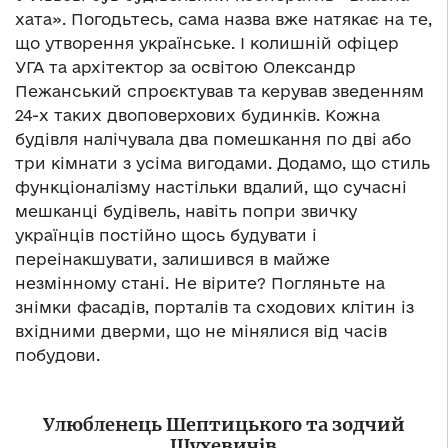
хата». Погодьтесь, сама назва вже натякає на те,
що утворення українське. І колишній офіцер
УГА та архітектор за освітою Олександр
Пежанський спроєктував та керував зведенням
24-х таких двоповерхових будинків. Кожна
будівля налічувала два помешкання по дві або
три кімнати з усіма вигодами. Додамо, що стиль
функціоналізму настільки вдалий, що сучасні
мешканці будівель, навіть попри звичку
українців постійно щось будувати і
переінакшувати, залишився в майже
незмінному стані. Не вірите? Погляньте на
знімки фасадів, порталів та сходових клітин із
вхідними дверми, що не мінялися від часів
побудови.
Улюбленець Шептицького та зодчий
Шухевичів