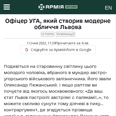
EN
Офіцер УГА, який створив модерне
обличчя Львова
ІСТОРІЯ
ПУБЛІКАЦІЇ
1 Січня 2022, 11:29
Прочитаєте за:
6
хв.
Слідкуйте за АрміяInform в Google
Подивіться на старовинну світлину цього
молодого чоловіка, вбраного в мундир австро-
угорського військового залізничника. Його звали
Олександр Пежанський. І якщо раптом ви
почуєте від якогось москвомовного: «Да ваш
єтат Львов пастроілі австріякі с палякамі!..», то
можете сміливо сунути тому діячеві в пику…
контраргумент, де згадується прізвище