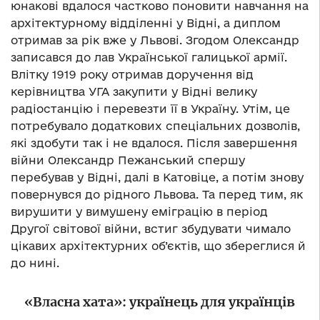
юнакові вдалося частково поновити навчання на
архітектурному відділенні у Відні, а диплом
отримав за рік вже у Львові. Згодом Олександр
записався до лав Української галицької армії.
Влітку 1919 року отримав доручення від
керівництва УГА закупити у Відні велику
радіостанцію і перевезти її в Україну. Утім, це
потребувало додаткових спеціальних дозволів,
які здобути так і не вдалося. Після завершення
війни Олександр Пежанський спершу
перебував у Відні, далі в Катовіце, а потім знову
повернувся до рідного Львова. Та перед тим, як
вирушити у вимушену еміграцію в період
Другої світової війни, встиг збудувати чимало
цікавих архітектурних об’єктів, що збереглися й
до нині.
«Власна хата»: українець для українців