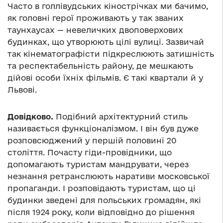
Часто в голлівудських кінострічках ми бачимо,
як головні герої проживають у так званих
таунхаусах — невеличких двоповерхових
будинках, що утворюють цілі вулиці. Зазвичай
так кінематографісти підкреслюють затишність
та респектабельність району, де мешкають
дійові особи їхніх фільмів. Є такі квартали й у
Львові.
Довідково.
Подібний архітектурний стиль
називається функціоналізмом. І він був дуже
розповсюджений у першій половині 20
століття. Почасту гіди-провідники, що
допомагають туристам мандрувати, через
незнання ретранслюють наративи московської
пропаганди. І розповідають туристам, що ці
будинки зведені для польських громадян, які
після 1924 року, коли відповідно до рішення