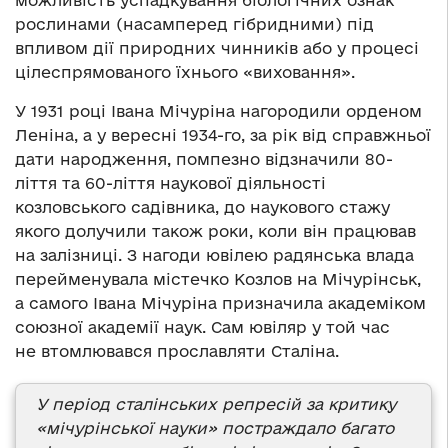
можливість успадкування біологічних ознак
рослинами (насамперед гібридними) під
впливом дії природних чинників або у процесі
цілеспрямованого їхнього «виховання».
У 1931 році Івана Мічуріна нагородили орденом
Леніна, а у вересні 1934-го, за рік від справжньої
дати народження, помпезно відзначили 80-
ліття та 60-ліття наукової діяльності
козловського садівника, до наукового стажу
якого долучили також роки, коли він працював
на залізниці. З нагоди ювілею радянська влада
перейменувала містечко Козлов на Мічурінськ,
а самого Івана Мічуріна призначила академіком
союзної академії наук. Сам ювіляр у той час
не втомлювався прославляти Сталіна.
У період сталінських репресій за критику
«мічурінської науки» постраждало багато