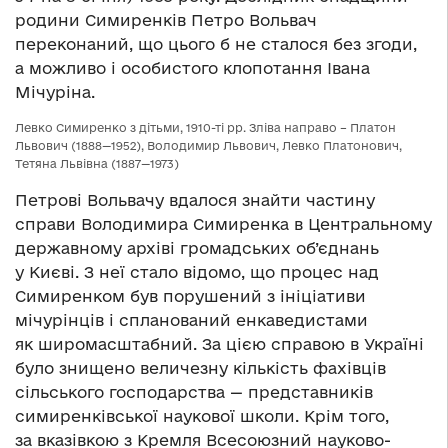
родини Симиренків Петро Вольвач
переконаний, що цього б не сталося без згоди,
а можливо і особистого клопотання Івана
Мічуріна.
Левко Симиренко з дітьми, 1910-ті рр. Зліва направо – Платон
Львович (1888—1952), Володимир Львович, Левко Платонович,
Тетяна Львівна (1887—1973)
Петрові Вольвачу вдалося знайти частину
справи Володимира Симиренка в Центральному
державному архіві громадських об’єднань
у Києві. З неї стало відомо, що процес над
Симиренком був порушений з ініціативи
мічурінців і спланований енкаведистами
як широмасштабний. За цією справою в Україні
було знищено величезну кількість фахівців
сільського господарства — представників
симиренківської наукової школи. Крім того,
за вказівкою з Кремля Всесоюзний науково-