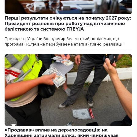
Перші результати очікуються на початку 2027 року:
Президент розповів про роботу над вітчизняною
балістикою та системою FREYJA
Президент України Володимир Зеленський повідомив, що
програма FREYJA вже перебуває на етапі активної реалізації.
«Продавав» вплив на держпосадовців: на
Харківщині затримали ділка, який «вирішував