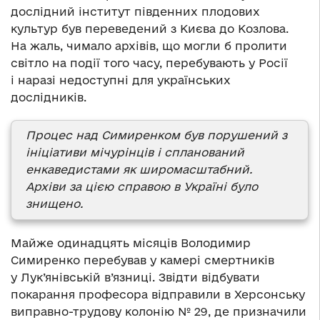
дослідний інститут південних плодових
культур був переведений з Києва до Козлова.
На жаль, чимало архівів, що могли б пролити
світло на події того часу, перебувають у Росії
і наразі недоступні для українських
дослідників.
Процес над Симиренком був порушений з
ініціативи мічурінців і спланований
енкаведистами як широмасштабний.
Архіви за цією справою в Україні було
знищено.
Майже одинадцять місяців Володимир
Симиренко перебував у камері смертників
у Лук’янівській в’язниці. Звідти відбувати
покарання професора відправили в Херсонську
виправно-трудову колонію № 29, де призначили