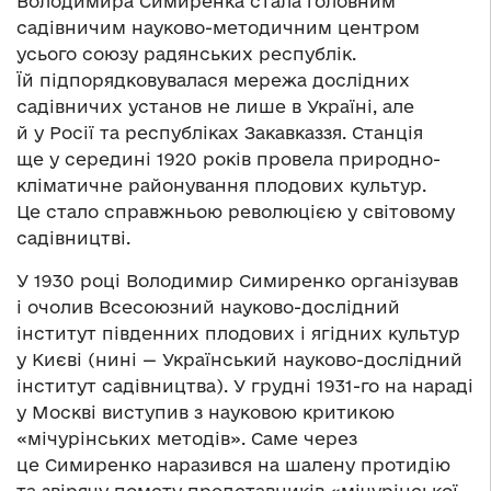
Володимира Симиренка стала головним
садівничим науково-методичним центром
усього союзу радянських республік.
Їй підпорядковувалася мережа дослідних
садівничих установ не лише в Україні, але
й у Росії та республіках Закавказзя. Станція
ще у середині 1920 років провела природно-
кліматичне районування плодових культур.
Це стало справжньою революцією у світовому
садівництві.
У 1930 році Володимир Симиренко організував
і очолив Всесоюзний науково-дослідний
інститут південних плодових і ягідних культур
у Києві (нині — Український науково-дослідний
інститут садівництва). У грудні 1931-го на нараді
у Москві виступив з науковою критикою
«мічурінських методів». Саме через
це Симиренко наразився на шалену протидію