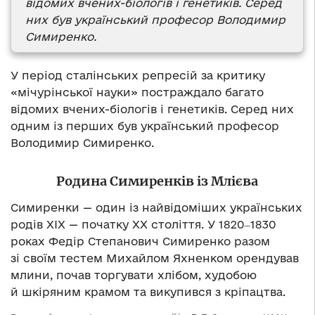
відомих вчених-біологів і генетиків. Серед
них був український професор Володимир
Симиренко.
У період сталінських репресій за критику
«мічурінської науки» постраждало багато
відомих вчених-біологів і генетиків. Серед них
одним із перших був український професор
Володимир Симиренко.
Родина Симиренків із Млієва
Симиренки — один із найвідоміших українських
родів ХІХ — початку ХХ століття. У 1820‒1830
роках Федір Степанович Симиренко разом
зі своїм тестем Михайлом Яхненком орендував
млини, почав торгувати хлібом, худобою
й шкіряним крамом та викупився з кріпацтва.