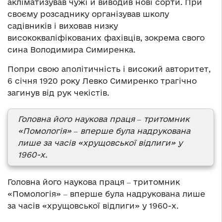
акліматизував чужі й виводив нові сорти. При
своєму розсаднику організував школу
садівників і виховав низку
висококваліфікованих фахівців, зокрема свого
сина Володимира Симиренка.
Попри свою аполітичність і високий авторитет,
6 січня 1920 року Левко Симиренко трагічно
загинув від рук чекістів.
Головна його наукова праця ‒ тритомник
«Помологія» ‒ вперше була надрукована
лише за часів «хрущовської відлиги» у
1960-х.
Головна його наукова праця ‒ тритомник
«Помологія» ‒ вперше була надрукована лише
за часів «хрущовської відлиги» у 1960-х.