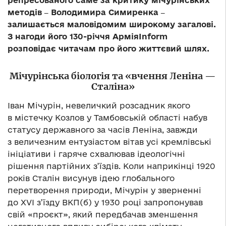
репресованого саме за критику мічурінських
методів ‒ Володимира Симиренка ‒
залишається маловідомим широкому загалові.
З нагоди його 130-річчя Армія
Inform
розповідає читачам про його життєвий шлях.
Мічурінська біологія та «вчення Леніна —
Сталіна»
Іван Мічурін, невеличкий розсадник якого
в містечку Козлов у Тамбовській області набув
статусу державного за часів Леніна, завжди
з величезним ентузіастом вітав усі кремлівські
ініціативи і гаряче схвалював ідеологічні
рішення партійних з’їздів. Коли наприкінці 1920
років Сталін висунув ідею глобального
перетворення природи, Мічурін у зверненні
до XVI з’їзду ВКП(б) у 1930 році запропонував
свій «проєкт», який передбачав зменшення