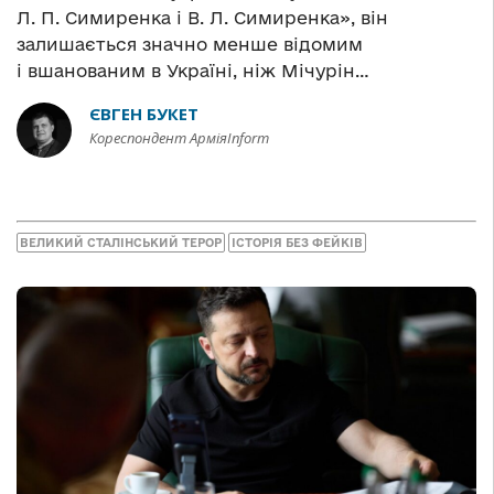
Л. П. Симиренка і В. Л. Симиренка», він
залишається значно менше відомим
і вшанованим в Україні, ніж Мічурін…
ЄВГЕН БУКЕТ
Кореспондент АрміяInform
ВЕЛИКИЙ СТАЛІНСЬКИЙ ТЕРОР
ІСТОРІЯ БЕЗ ФЕЙКІВ