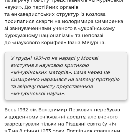
та звірячу помсту представників «мічурінської
науки». До партійних органів
та енкаведистських структур із Козлова
посипалися скарги на Володимира Симиренка
зі звинуваченнями ученого в «українському
буржуазному націоналізмі» та неповазі
до «наукового корифея» Івана Мічуріна.
У грудні 1931-го на нараді у Москві
виступив з науковою критикою
«мічурінських методів». Саме через це
Симиренко наразився на шалену протидію
та звірячу помсту представників
«мічурінської науки».
Весь 1932 рік Володимир Левкович перебував
у щоденному очікуванні арешту, але вченого
заарештували тільки на Різдвяні свята (у ніч
з 7 на 8 січня) 1933 року. Дослідник спадщини