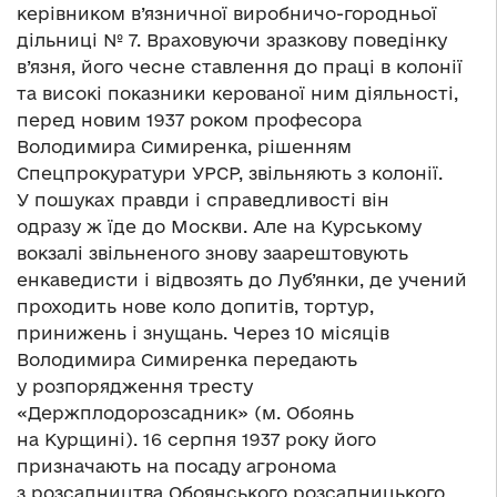
керівником в’язничної виробничо-городньої
дільниці № 7. Враховуючи зразкову поведінку
в’язня, його чесне ставлення до праці в колонії
та високі показники керованої ним діяльності,
перед новим 1937 роком професора
Володимира Симиренка, рішенням
Спецпрокуратури УРСР, звільняють з колонії.
У пошуках правди і справедливості він
одразу ж їде до Москви. Але на Курському
вокзалі звільненого знову заарештовують
енкаведисти і відвозять до Луб’янки, де учений
проходить нове коло допитів, тортур,
принижень і знущань. Через 10 місяців
Володимира Симиренка передають
у розпорядження тресту
«Держплодорозсадник» (м. Обоянь
на Курщині). 16 серпня 1937 року його
призначають на посаду агронома
з розсадництва Обоянського розсадницького