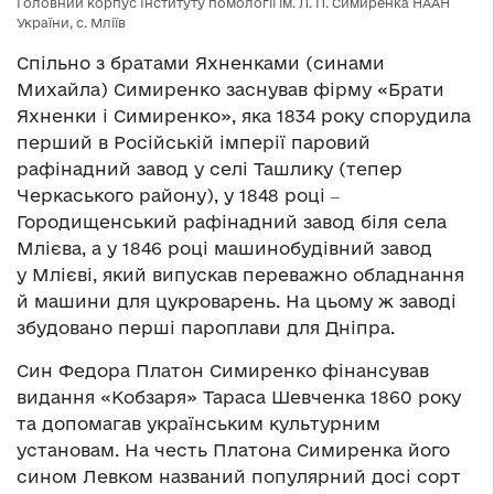
Головний корпус Інституту помології ім. Л. П. Симиренка НААН
України, с. Мліїв
Спільно з братами Яхненками (синами
Михайла) Симиренко заснував фірму «Брати
Яхненки і Симиренко», яка 1834 року спорудила
перший в Російській імперії паровий
рафінадний завод у селі Ташлику (тепер
Черкаського району), у 1848 році ‒
Городищенський рафінадний завод біля села
Млієва, а у 1846 році машинобудівний завод
у Млієві, який випускав переважно обладнання
й машини для цукроварень. На цьому ж заводі
збудовано перші пароплави для Дніпра.
Син Федора Платон Симиренко фінансував
видання «Кобзаря» Тараса Шевченка 1860 року
та допомагав українським культурним
установам. На честь Платона Симиренка його
сином Левком названий популярний досі сорт