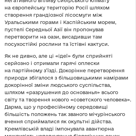
негативного впливу сибірського клімату
на європейську територію Росії шляхом
створення грандіозної лісосмуги між
Уральськими горами і Каспійським морем,
пустелі Середньої Азії він пропонував
перетворити на оази, висадивши там
посухостійкі рослини та їстівні кактуси.
Як не дивно, але ці «ідеї» були сприйняті
серйозно і отримали гарячі оплески
на партійному з’їзді. Докорінне перетворення
природи збігалося з більшовицькими намірами
докорінної зміни людського суспільства,
шляхом «разрушения до основанья» всього
світу та творення нового «советского человека».
Дарма, що у професійному середовищі
більшість положень так званого мічурінського
вчення сприймалися як окультні дійства.
Кремлівській владі імпонувала авантюрна