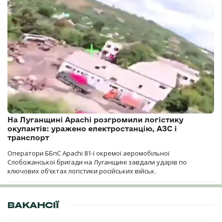
На Луганщині Apachi розгромили логістику
окупантів: уражено електростанцію, АЗС і
транспорт
Оператори ББпС Apachi 81-ї окремої аеромобільної
Слобожанської бригади на Луганщині завдали ударів по
ключових об’єктах логістики російських військ.
ВАКАНСІЇ