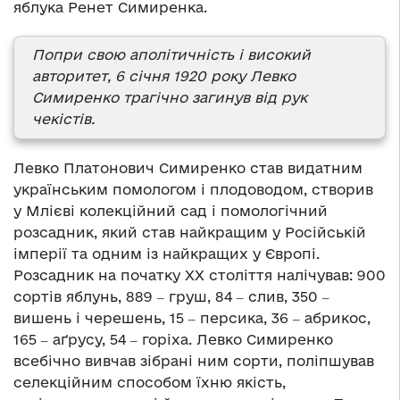
яблука Ренет Симиренка.
Попри свою аполітичність і високий
авторитет, 6 січня 1920 року Левко
Симиренко трагічно загинув від рук
чекістів.
Левко Платонович Симиренко став видатним
українським помологом і плодоводом, створив
у Млієві колекційний сад і помологічний
розсадник, який став найкращим у Російській
імперії та одним із найкращих у Європі.
Розсадник на початку ХХ століття налічував: 900
сортів яблунь, 889 ‒ груш, 84 ‒ слив, 350 ‒
вишень і черешень, 15 ‒ персика, 36 ‒ абрикос,
165 ‒ аґрусу, 54 ‒ горіха. Левко Симиренко
всебічно вивчав зібрані ним сорти, поліпшував
селекційним способом їхню якість,