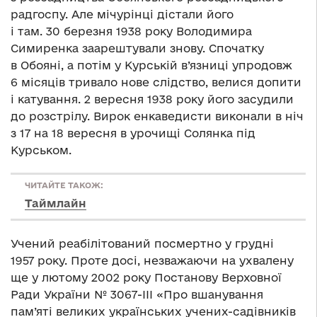
радгоспу. Але мічурінці дістали його
і там. 30 березня 1938 року Володимира
Симиренка заарештували знову. Спочатку
в Обояні, а потім у Курській в’язниці упродовж
6 місяців тривало нове слідство, велися допити
і катування. 2 вересня 1938 року його засудили
до розстрілу. Вирок енкаведисти виконали в ніч
з 17 на 18 вересня в урочищі Солянка під
Курськом.
ЧИТАЙТЕ ТАКОЖ:
Таймлайн
Учений реабілітований посмертно у грудні
1957 року. Проте досі, незважаючи на ухвалену
ще у лютому 2002 року Постанову Верховної
Ради України № 3067-ІІІ «Про вшанування
пам’яті великих українських учених-садівників