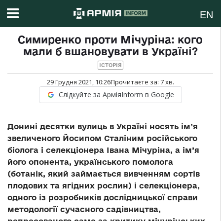
EN
Симиренко проти Мічуріна: кого
мали б вшановувати в Україні?
ІСТОРІЯ
29 Грудня 2021, 10:26
Прочитаєте за:
7
хв.
Слідкуйте за АрміяInform в Google
Донині десятки вулиць в Україні носять ім’я
звеличеного Йосипом Сталіним російського
біолога і селекціонера Івана Мічуріна, а ім’я
його опонента, українського помолога
(ботанік, який займається вивченням сортів
плодових та ягідних рослин) і селекціонера,
одного із розробників дослідницької справи
методології сучасного садівництва,