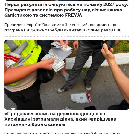
Перші результати очікуються на початку 2027 року:
Президент розповів про роботу над вітчизняною
балістикою та системою FREYJA
Президент України Володимир Зеленський повідомив, що
програма FREYJA вже перебуває на етапі активної реалізації.
«Продавав» вплив на держпосадовців: на
Харківщині затримали ділка, який «вирішував
питання» з бронюванням
Правоохоронці затримали посередника, який брав гроші за