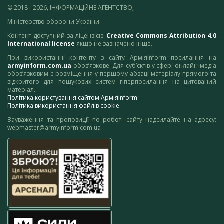
© 2018 - 2026, ІНФОРМАЦІЙНЕ АГЕНТСТВО,
Міністерство оборони України
Контент доступний за ліцензією
Creative Commons Attribution 4.0
International license
якщо не зазначено інше.
При використанні контенту з сайту АрміяInform посилання на
armyinform.com.ua
обов’язкове. Для суб’єктів у сфері онлайн-медіа
обов’язковим є розміщення у першому абзаці матеріалу прямого та
відкритого для пошукових систем гіперпосилання на цитований
матеріал.
Політика користування сайтом АрміяInform
Політика використання файлів cookie
Зауваження та пропозиції по роботі сайту надсилайте на адресу:
webmaster@armyinform.com.ua