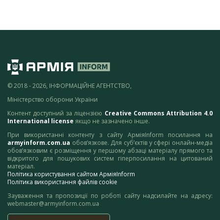
© 2018 - 2026, ІНФОРМАЦІЙНЕ АГЕНТСТВО,
Міністерство оборони України
Контент доступний за ліцензією
Creative Commons Attribution 4.0
International license
якщо не зазначено інше.
При використанні контенту з сайту АрміяInform посилання на
armyinform.com.ua
обов’язкове. Для суб’єктів у сфері онлайн-медіа
обов’язковим є розміщення у першому абзаці матеріалу прямого та
відкритого для пошукових систем гіперпосилання на цитований
матеріал.
Політика користування сайтом АрміяInform
Політика використання файлів cookie
Зауваження та пропозиції по роботі сайту надсилайте на адресу:
webmaster@armyinform.com.ua