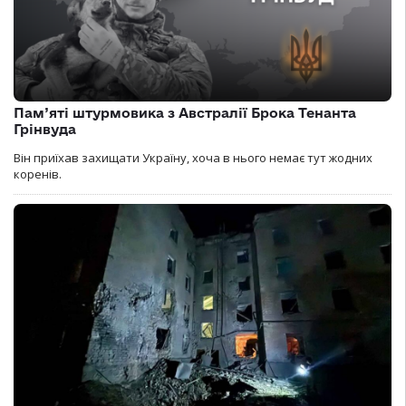
Пам’яті штурмовика з Австралії Брока Тенанта
Грінвуда
Він приїхав захищати Україну, хоча в нього немає тут жодних
коренів.