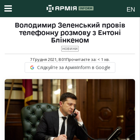
EN
Володимир Зеленський провів
телефонну розмову з Ентоні
Блінкеном
НОВИНИ
7 Грудня 2021, 8:01
Прочитаєте за:
< 1
хв.
Слідкуйте за АрміяInform в Google