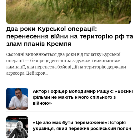
Два роки Курської операції:
перенесення війни на територію рф та
злам планів Кремля
Сьогодні виповнюється два роки від початку Курської
операції — безпрецедентної за задумом і виконанням
кампанії, яка перенесла бойові дії на територію держави-
агресора. Цей крок…
Актор і офіцер Володимир Ращук: «Воєнні
фільми не мають нічого спільного з
війною»
«Це зло має бути переможене»: історія
українця, який пережив російський полон