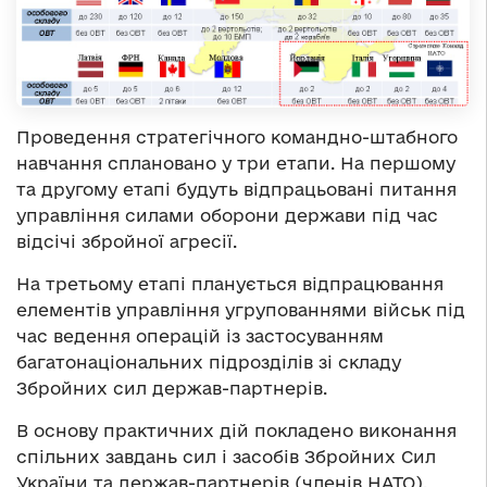
Проведення стратегічного командно-штабного
навчання сплановано у три етапи. На першому
та другому етапі будуть відпрацьовані питання
управління силами оборони держави під час
відсічі збройної агресії.
На третьому етапі планується відпрацювання
елементів управління угрупованнями військ під
час ведення операцій із застосуванням
багатонаціональних підрозділів зі складу
Збройних сил держав-партнерів.
В основу практичних дій покладено виконання
спільних завдань сил і засобів Збройних Сил
України та держав-партнерів (членів НАТО).