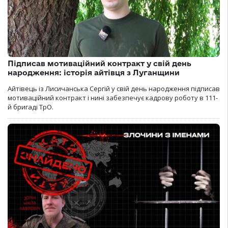
Підписав мотиваційний контракт у свій день
народження: історія айтівця з Луганщини
Айтівець із Лисичанська Сергій у свій день народження підписав
мотиваційний контракт і нині забезпечує кадрову роботу в 111-
й бригаді ТрО.