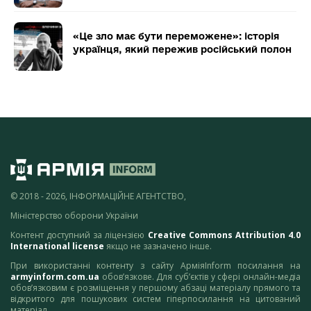
«Це зло має бути переможене»: історія
українця, який пережив російський полон
© 2018 - 2026, ІНФОРМАЦІЙНЕ АГЕНТСТВО,
Міністерство оборони України
Контент доступний за ліцензією
Creative Commons Attribution 4.0
International license
якщо не зазначено інше.
При використанні контенту з сайту АрміяInform посилання на
armyinform.com.ua
обов’язкове. Для суб’єктів у сфері онлайн-медіа
обов’язковим є розміщення у першому абзаці матеріалу прямого та
відкритого для пошукових систем гіперпосилання на цитований
матеріал.