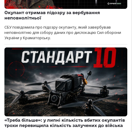
Окупант отримав підозру за вербування
неповнолітньої
СБУ повідомила про підозру окупанту, який завербував
неповнолітню для собору даних про дислокацію Сил оборони
України у Краматорську.
«Треба більше»: у липні кількість вбитих окупантів
трохи перевищила кількість залучених до війська