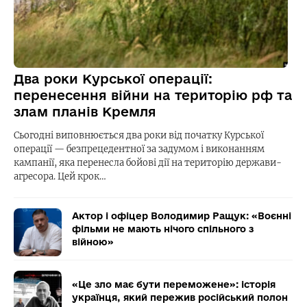
Два роки Курської операції:
перенесення війни на територію рф та
злам планів Кремля
Сьогодні виповнюється два роки від початку Курської
операції — безпрецедентної за задумом і виконанням
кампанії, яка перенесла бойові дії на територію держави-
агресора. Цей крок…
Актор і офіцер Володимир Ращук: «Воєнні
фільми не мають нічого спільного з
війною»
«Це зло має бути переможене»: історія
українця, який пережив російський полон