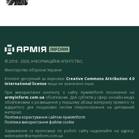
© 2018 - 2026, ІНФОРМАЦІЙНЕ АГЕНТСТВО,
Міністерство оборони України
Контент доступний за ліцензією
Creative Commons Attribution 4.0
International license
якщо не зазначено інше.
При використанні контенту з сайту АрміяInform посилання на
armyinform.com.ua
обов’язкове. Для суб’єктів у сфері онлайн-медіа
обов’язковим є розміщення у першому абзаці матеріалу прямого та
відкритого для пошукових систем гіперпосилання на цитований
матеріал.
Політика користування сайтом АрміяInform
Політика використання файлів cookie
Зауваження та пропозиції по роботі сайту надсилайте на адресу:
webmaster@armyinform.com.ua