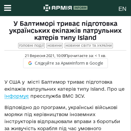
EN
У Балтиморі триває підготовка
українських екіпажів патрульних
катерів типу Island
ГОЛОВНІ ПОДІЇ
НОВИНИ
НОВИНИ СВІТУ ТА УКРАЇНИ
21 Вересня 2021, 10:09
Прочитаєте за:
< 1
хв.
Слідкуйте за АрміяInform в Google
У США у місті Балтимор триває підготовка
екіпажів патрульних катерів типу Island. Про це
інформує
пресслужба ВМС ЗСУ.
Відповідно до програми, українські військові
моряки під керівництвом іноземних
інструкторів відпрацювали вправи з боротьби
за живучість корабля під час умовного