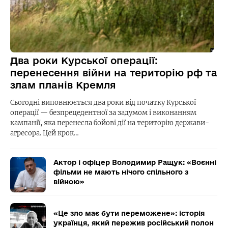
Два роки Курської операції:
перенесення війни на територію рф та
злам планів Кремля
Сьогодні виповнюється два роки від початку Курської
операції — безпрецедентної за задумом і виконанням
кампанії, яка перенесла бойові дії на територію держави-
агресора. Цей крок…
Актор і офіцер Володимир Ращук: «Воєнні
фільми не мають нічого спільного з
війною»
«Це зло має бути переможене»: історія
українця, який пережив російський полон