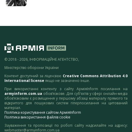
© 2018 - 2026, ІНФОРМАЦІЙНЕ АГЕНТСТВО,
Міністерство оборони України
Контент доступний за ліцензією
Creative Commons Attribution 4.0
International license
якщо не зазначено інше.
При використанні контенту з сайту АрміяInform посилання на
armyinform.com.ua
обов’язкове. Для суб’єктів у сфері онлайн-медіа
обов’язковим є розміщення у першому абзаці матеріалу прямого та
відкритого для пошукових систем гіперпосилання на цитований
матеріал.
Політика користування сайтом АрміяInform
Політика використання файлів cookie
Зауваження та пропозиції по роботі сайту надсилайте на адресу:
webmaster@armyinform.com.ua