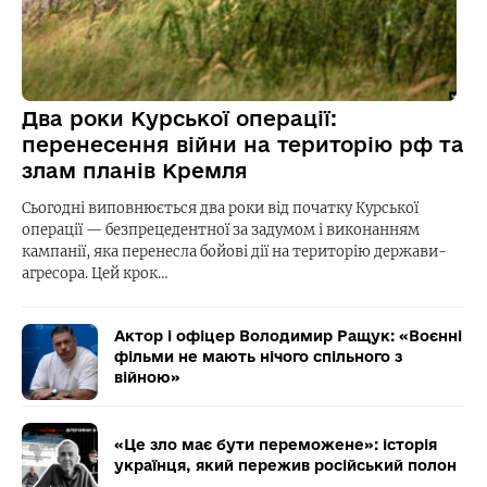
Два роки Курської операції:
перенесення війни на територію рф та
злам планів Кремля
Сьогодні виповнюється два роки від початку Курської
операції — безпрецедентної за задумом і виконанням
кампанії, яка перенесла бойові дії на територію держави-
агресора. Цей крок…
Актор і офіцер Володимир Ращук: «Воєнні
фільми не мають нічого спільного з
війною»
«Це зло має бути переможене»: історія
українця, який пережив російський полон