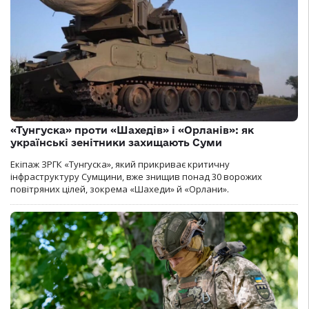
«Тунгуска» проти «Шахедів» і «Орланів»: як
українські зенітники захищають Суми
Екіпаж ЗРГК «Тунгуска», який прикриває критичну
інфраструктуру Сумщини, вже знищив понад 30 ворожих
повітряних цілей, зокрема «Шахеди» й «Орлани».