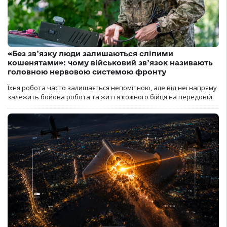
«Без зв’язку люди залишаються сліпими
кошенятами»: чому військовий зв’язок називають
головною нервовою системою фронту
Їхня робота часто залишається непомітною, але від неї напряму
залежить бойова робота та життя кожного бійця на передовій.