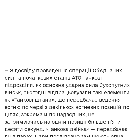
— З досвіду проведення операції Об’єднаних
сил та початкових етапів АТО танкові
підрозділи, як основна ударна сила Сухопутних
військ, сьогодні відпрацьовували такі елементи
як «Танкові штани», що передбачає ведення
вогню по черзі з декількох вогневих позицій по
цілях, зокрема й по надводних, не
затримуючись на одній позиції більше п’яти-
десяти секунд. «Танкова двійка» — передбачає
дії в парах. Пари послідовно замінюють одна