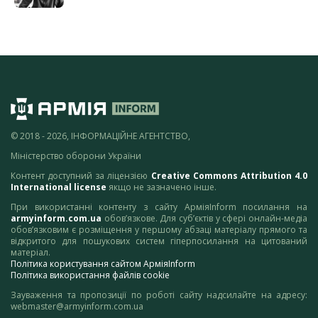
© 2018 - 2026, ІНФОРМАЦІЙНЕ АГЕНТСТВО,
Міністерство оборони України
Контент доступний за ліцензією
Creative Commons Attribution 4.0
International license
якщо не зазначено інше.
При використанні контенту з сайту АрміяInform посилання на
armyinform.com.ua
обов’язкове. Для суб’єктів у сфері онлайн-медіа
обов’язковим є розміщення у першому абзаці матеріалу прямого та
відкритого для пошукових систем гіперпосилання на цитований
матеріал.
Політика користування сайтом АрміяInform
Політика використання файлів cookie
Зауваження та пропозиції по роботі сайту надсилайте на адресу:
webmaster@armyinform.com.ua