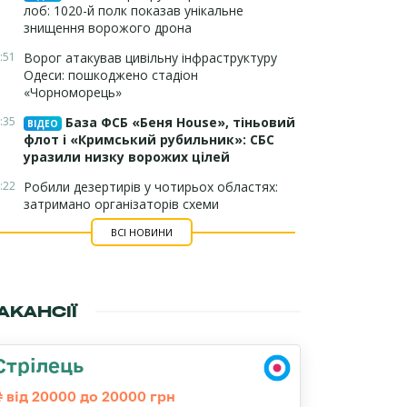
лоб: 1020-й полк показав унікальне
знищення ворожого дрона
:51
Ворог атакував цивільну інфраструктуру
Одеси: пошкоджено стадіон
«Чорноморець»
:35
База ФСБ «Беня House», тіньовий
ВІДЕО
флот і «Кримський рубильник»: СБС
уразили низку ворожих цілей
:22
Робили дезертирів у чотирьох областях:
затримано організаторів схеми
ВСІ НОВИНИ
АКАНСІЇ
Стрілець
від 20000 до 20000 грн