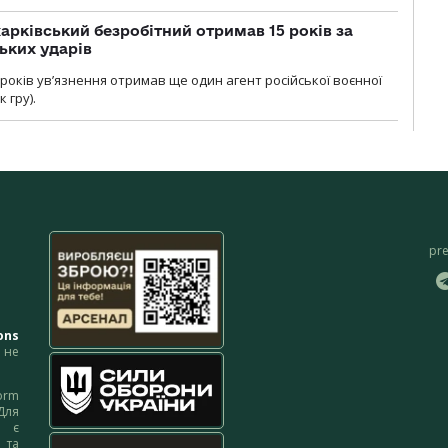
арківський безробітний отримав 15 років за
ьких ударів
років увʼязнення отримав ще один агент російської воєнної
 гру).
pr
ons
не
orm
Для
м є
 та