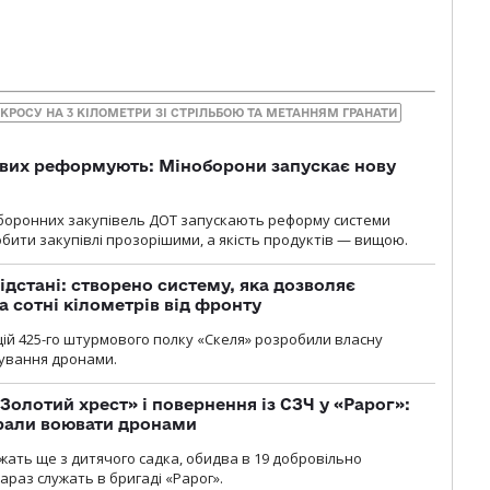
КРОСУ НА 3 КІЛОМЕТРИ ЗІ СТРІЛЬБОЮ ТА МЕТАННЯМ ГРАНАТИ
ових реформують: Міноборони запускає нову
оборонних закупівель ДОТ запускають реформу системи
бити закупівлі прозорішими, а якість продуктів — вищою.
ідстані: створено систему, яка дозволяє
а сотні кілометрів від фронту
ій 425-го штурмового полку «Скеля» розробили власну
рування дронами.
Золотий хрест» і повернення із СЗЧ у «Рарог»:
брали воювати дронами
ужать ще з дитячого садка, обидва в 19 добровільно
зараз служать в бригаді «Рарог».