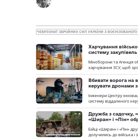
ЧЕМПІОНАТ ЗБРОЙНИХ СИЛ УКРАЇНИ З ВОЄНІЗОВАНОГО 
Харчування військ
систему закупівель
Міноборони та Агенція 
харчування ЗСУ, щоб зро
Вбивати ворога на в
керувати дронами з
Інженери Центру інновац
систему віддаленого ке
Дружба з садочку, «
«Ширан» і «Пін» о
Бійці «Ширан» і «Пін» др
долучились до війська і 