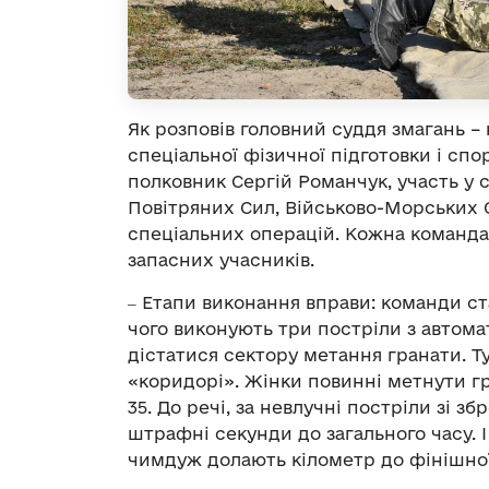
Як розповів головний суддя змагань –
спеціальної фізичної підготовки і спо
полковник Сергій Романчук, участь у с
Повітряних Сил, Військово-Морських 
спеціальних операцій. Кожна команда
запасних учасників.
‒ Етапи виконання вправи: команди ст
чого виконують три постріли з автома
дістатися сектору метання гранати. Т
«коридорі». Жінки повинні метнути гр
35. До речі, за невлучні постріли зі 
штрафні секунди до загального часу. 
чимдуж долають кілометр до фінішної 