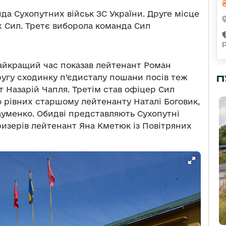
да Сухопутних військ ЗС України. Друге місце
х Сил. Третє виборола команда Сил
 найкращий час показав лейтенант Роман
другу сходинку п’єдисталу пошани посів теж
П
 Назарій Чапля. Третім став офіцер Сил
о рівних старшому лейтенанту Наталі Боговик,
ауменко. Обидві представляють Сухопутні
призерів лейтенант Яна Кметюк із Повітряних