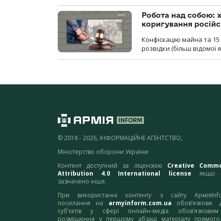
Робота над собою: х
коригування російс
Конфіскацію майна та 15 
розвідки (більш відомої як
© 2018 - 2026, ІНФОРМАЦІЙНЕ АГЕНТСТВО,
Міністерство оборони України
Контент доступний за ліцензією
Creative Comm
Attribution 4.0 International license
якщо 
зазначено інше.
При використанні контенту з сайту АрміяInf
посилання на
armyinform.com.ua
обов’язкове. 
суб’єктів у сфері онлайн-медіа обов’язкови
розміщення у першому абзаці матеріалу прямого