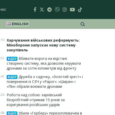
НАС
ENGLISH
:10
Харчування військових реформують:
Міноборони запускає нову систему
закупівель
:57
Вбивати ворога на відстані:
ВІДЕО
створено систему, яка дозволяє керувати
дронами за сотні кілометрів від фронту
:41
Дружба з садочку, «Золотий хрест» і
ВІДЕО
повернення із СЗЧ у «Рарог»: «Ширан» і
«Пін» обрали воювати дронами
:24
Робота над собою: харківський
безробітний отримав 15 років за
коригування російських ударів
:08
Збили «Герберу» перехоплювачем в
ВІДЕО