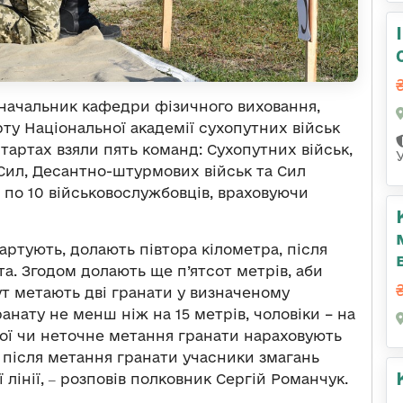
 начальник кафедри фізичного виховання,
рту Національної академії сухопутних військ
тартах взяли пять команд: Сухопутних військ,
Сил, Десантно-штурмових військ та Сил
 по 10 військовослужбовців, враховуючи
артують, долають півтора кілометра, після
та. Згодом долають ще п’ятсот метрів, аби
ут метають дві гранати у визначеному
анату не менш ніж на 15 метрів, чоловіки – на
зброї чи неточне метання гранати нараховують
І після метання гранати учасники змагань
лінії, ‒ розповів полковник Сергій Романчук.