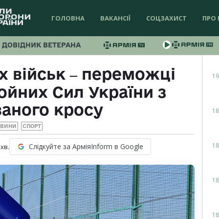
ГОЛОВНА
ВАКАНСІЇ
СОЦЗАХИСТ
ПРО 
ДОВІДНИК ВЕТЕРАНА
х військ ‒ переможці
19
ойних Сил України з
ваного кросу
18
ОВИНИ
СПОРТ
18
Слідкуйте за АрміяInform в Google
хв.
18
18