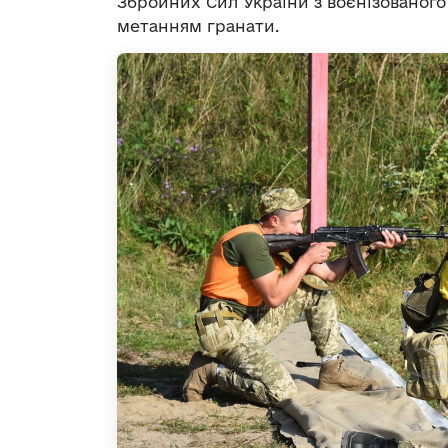
Збройних Сил України з воєнізованого 
метанням гранати.