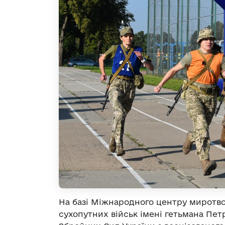
На базі Міжнародного центру миротвор
сухопутних військ імені гетьмана Пет