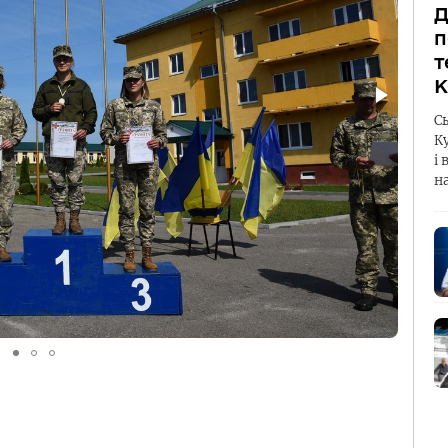
Д
п
т
К
С
К
і 
н