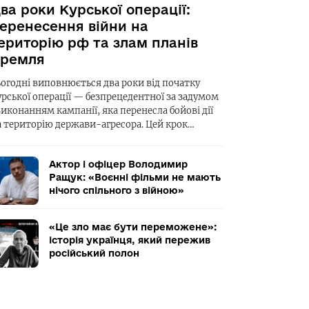
ва роки Курської операції:
еренесення війни на
ериторію рф та злам планів
ремля
ьогодні виповнюється два роки від початку
урської операції — безпрецедентної за задумом
виконанням кампанії, яка перенесла бойові дії
а територію держави-агресора. Цей крок…
Актор і офіцер Володимир
Ращук: «Воєнні фільми не мають
нічого спільного з війною»
«Це зло має бути переможене»:
історія українця, який пережив
російський полон