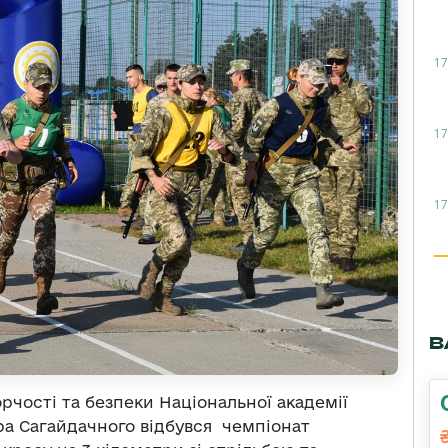
17
17
17
В
чості та безпеки Національної академії
ра Сагайдачного відбувся чемпіонат