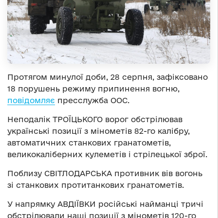
Протягом минулої доби, 28 серпня, зафіксовано
18 порушень режиму припинення вогню,
повідомляє
пресслужба ООС.
Неподалік ТРОЇЦЬКОГО ворог обстрілював
українські позиції з мінометів 82-го калібру,
автоматичних станкових гранатометів,
великокаліберних кулеметів і стрілецької зброї.
Поблизу СВІТЛОДАРСЬКА противник вів вогонь
зі станкових протитанкових гранатометів.
У напрямку АВДІЇВКИ російські найманці тричі
обстрілювали наші позиції з мінометів 120-го