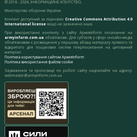
© 2018 - 2026, ІНФОРМАЦІЙНЕ АГЕНТСТВО,
Міністерство оборони України
Контент доступний за ліцензією
Creative Commons Attribution 4.0
International license
якщо не зазначено інше.
При використанні контенту з сайту АрміяInform посилання на
armyinform.com.ua
обов’язкове. Для суб’єктів у сфері онлайн-медіа
обов’язковим є розміщення у першому абзаці матеріалу прямого та
відкритого для пошукових систем гіперпосилання на цитований
матеріал.
Політика користування сайтом АрміяInform
Політика використання файлів cookie
Зауваження та пропозиції по роботі сайту надсилайте на адресу:
webmaster@armyinform.com.ua