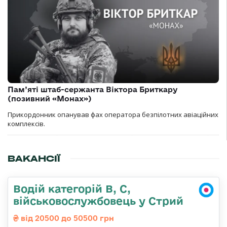
Пам’яті штаб-сержанта Віктора Бриткару
(позивний «Монах»)
Прикордонник опанував фах оператора безпілотних авіаційних
комплексів.
ВАКАНСІЇ
Водій категорій B, C,
військовослужбовець у Стрий
від 20500 до 50500 грн