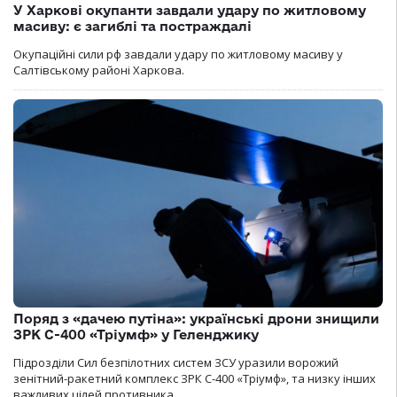
У Харкові окупанти завдали удару по житловому
масиву: є загиблі та постраждалі
Окупаційні сили рф завдали удару по житловому масиву у
Салтівському районі Харкова.
Поряд з «дачею путіна»: українські дрони знищили
ЗРК С-400 «Тріумф» у Геленджику
Підрозділи Сил безпілотних систем ЗСУ уразили ворожий
зенітний-ракетний комплекс ЗРК С-400 «Тріумф», та низку інших
важливих цілей противника.