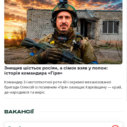
Знищив шістьох росіян, а сімох взяв у полон:
історія командира «Гіря»
Командир 3-ї мотопіхотної роти 43-ї окремої механізованої
бригади Олексій із позивним «Гіря» захищає Харківщину — край,
де народився та виріс.
ВАКАНСІЇ