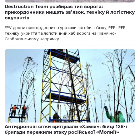
Destruction Team розбирає тил ворога:
прикордонники нищать зв’язок, техніку й логістику
окупантів
FPV-дрони прикордонників уразили засоби зв’язку, РЕБ і РЕР,
техніку, укриття та логістичний хаб ворога на Північно-
Слобожанському напрямку.
Антидронові сітки врятували «Хамві»: бійці 128-ї
бригади пережили атаку російської «Молнії»