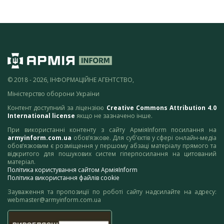
© 2018 - 2026, ІНФОРМАЦІЙНЕ АГЕНТСТВО,
Міністерство оборони України
Контент доступний за ліцензією
Creative Commons Attribution 4.0
International license
якщо не зазначено інше.
При використанні контенту з сайту АрміяInform посилання на
armyinform.com.ua
обов’язкове. Для суб’єктів у сфері онлайн-медіа
обов’язковим є розміщення у першому абзаці матеріалу прямого та
відкритого для пошукових систем гіперпосилання на цитований
матеріал.
Політика користування сайтом АрміяInform
Політика використання файлів cookie
Зауваження та пропозиції по роботі сайту надсилайте на адресу:
webmaster@armyinform.com.ua