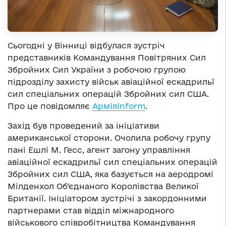
Сьогодні у Вінниці відбулася зустріч
представників Командування Повітряних Сил
Збройних Сил України з робочою групою
підрозділу захисту військ авіаційної ескадрильї
сил спеціальних операцій Збройних сил США.
Про це повідомляє
АрміяInform
.
Захід був проведений за ініціативи
американської сторони. Очолила робочу групу
пані Ешлі М. Гесс, агент загону управління
авіаційної ескадрильї сил спеціальних операцій
Збройних сил США, яка базується на аеродромі
Мілденхол Об’єднаного Королівства Великої
Британії. Ініціатором зустрічі з закордонними
партнерами став відділ міжнародного
військового співробітництва Командування