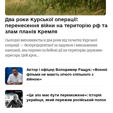
Два роки Курської операції:
перенесення війни на територію рф та
злам планів Кремля
Сьогодні виповнюється два роки від початку Курської
операції — безпрецедентної за задумом і виконанням
кампанії, яка перенесла бойові дії на територію держави-
агресора. Цей крок…
Актор і офіцер Володимир Ращук: «Воєнні
фільми не мають нічого спільного з
війною»
«Це зло має бути переможене»: історія
українця, який пережив російський полон