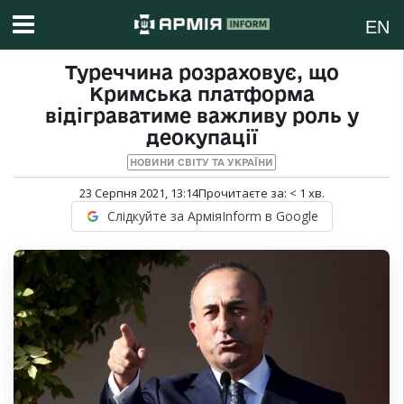
EN
Туреччина розраховує, що
Кримська платформа
відіграватиме важливу роль у
деокупації
НОВИНИ СВІТУ ТА УКРАЇНИ
23 Серпня 2021, 13:14
Прочитаєте за:
< 1
хв.
Слідкуйте за АрміяInform в Google