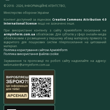
© 2018 - 2026, ІНФОРМАЦІЙНЕ АГЕНТСТВО,
Міністерство оборони України
Контент доступний за ліцензією
Creative Commons Attribution 4.0
International license
якщо не зазначено інше.
При використанні контенту з сайту АрміяInform посилання на
armyinform.com.ua
обов’язкове. Для суб’єктів у сфері онлайн-медіа
обов’язковим є розміщення у першому абзаці матеріалу прямого та
відкритого для пошукових систем гіперпосилання на цитований
матеріал.
Політика користування сайтом АрміяInform
Політика використання файлів cookie
Зауваження та пропозиції по роботі сайту надсилайте на адресу:
webmaster@armyinform.com.ua