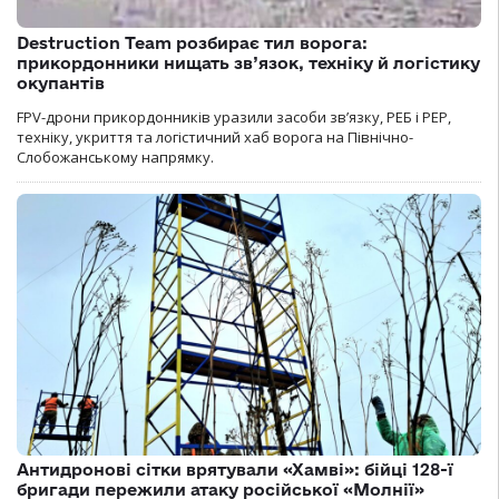
Destruction Team розбирає тил ворога:
прикордонники нищать зв’язок, техніку й логістику
окупантів
FPV-дрони прикордонників уразили засоби зв’язку, РЕБ і РЕР,
техніку, укриття та логістичний хаб ворога на Північно-
Слобожанському напрямку.
Антидронові сітки врятували «Хамві»: бійці 128-ї
бригади пережили атаку російської «Молнії»