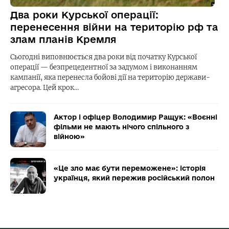
Два роки Курської операції:
перенесення війни на територію рф та
злам планів Кремля
Сьогодні виповнюється два роки від початку Курської
операції — безпрецедентної за задумом і виконанням
кампанії, яка перенесла бойові дії на територію держави-
агресора. Цей крок…
Актор і офіцер Володимир Ращук: «Воєнні
фільми не мають нічого спільного з
війною»
«Це зло має бути переможене»: історія
українця, який пережив російський полон