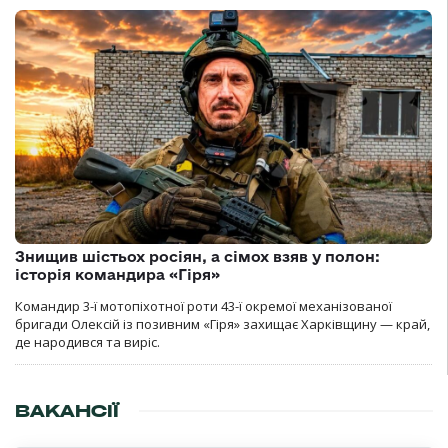
Знищив шістьох росіян, а сімох взяв у полон:
історія командира «Гіря»
Командир 3-ї мотопіхотної роти 43-ї окремої механізованої
бригади Олексій із позивним «Гіря» захищає Харківщину — край,
де народився та виріс.
ВАКАНСІЇ