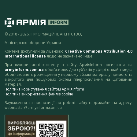
© 2018 - 2026, ІНФОРМАЦІЙНЕ АГЕНТСТВО,
Міністерство оборони України
Контент доступний за ліцензією
Creative Commons Attribution 4.0
International license
якщо не зазначено інше.
При використанні контенту з сайту АрміяInform посилання на
armyinform.com.ua
обов’язкове. Для суб’єктів у сфері онлайн-медіа
обов’язковим є розміщення у першому абзаці матеріалу прямого та
відкритого для пошукових систем гіперпосилання на цитований
матеріал.
Політика користування сайтом АрміяInform
Політика використання файлів cookie
Зауваження та пропозиції по роботі сайту надсилайте на адресу:
webmaster@armyinform.com.ua