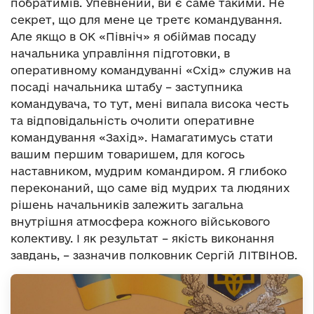
побратимів. Упевнений, ви є саме такими. Не
секрет, що для мене це третє командування.
Але якщо в ОК «Північ» я обіймав посаду
начальника управління підготовки, в
оперативному командуванні «Схід» служив на
посаді начальника штабу – заступника
командувача, то тут, мені випала висока честь
та відповідальність очолити оперативне
командування «Захід». Намагатимусь стати
вашим першим товаришем, для когось
наставником, мудрим командиром. Я глибоко
переконаний, що саме від мудрих та людяних
рішень начальників залежить загальна
внутрішня атмосфера кожного військового
колективу. І як результат – якість виконання
завдань, – зазначив полковник Сергій ЛІТВІНОВ.