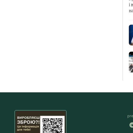
і 
н
pr