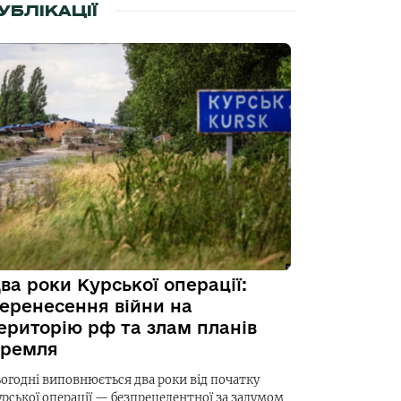
УБЛІКАЦІЇ
ва роки Курської операції:
еренесення війни на
ериторію рф та злам планів
ремля
ьогодні виповнюється два роки від початку
урської операції — безпрецедентної за задумом