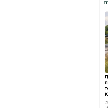
П
Д
п
т
К
С
К