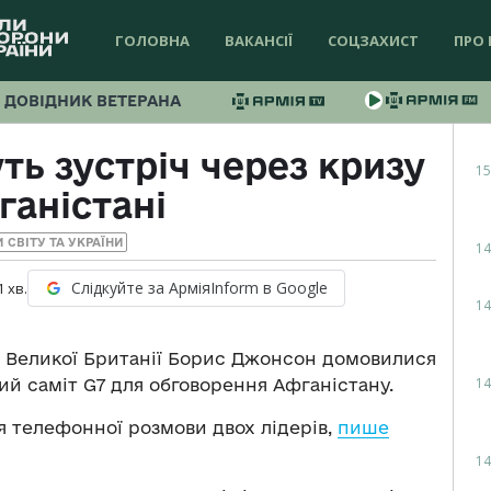
ГОЛОВНА
ВАКАНСІЇ
СОЦЗАХИСТ
ПРО 
ДОВІДНИК ВЕТЕРАНА
ть зустріч через кризу
15
ганістані
 СВІТУ ТА УКРАЇНИ
14
Слідкуйте за АрміяInform в Google
1
хв.
14
 Великої Британії Борис Джонсон домовилися
14
ий саміт G7 для обговорення Афганістану.
я телефонної розмови двох лідерів,
пише
14