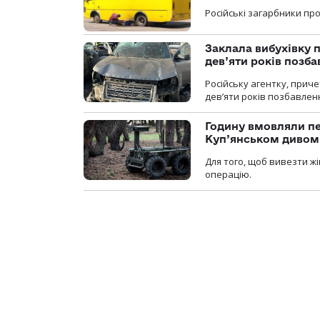
Російські загарбники п
Заклала вибухівку п
дев’яти років позба
Російську агентку, приче
дев’яти років позбавленн
Годину вмовляли пер
Куп’янськом дивом
Для того, щоб вивезти жі
операцію.