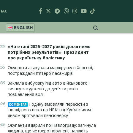
НАС
ENGLISH
:09
«На етапі 2026–2027 років досягнемо
потрібних результатів»: Президент
про українську балістику
:55
Окупанти атакували маршрутку в Херсоні,
постраждали п’ятеро пасажирів
:39
Заклала вибухівку під авто військового:
киянку засуджено до дев’яти років
позбавлення волі
:26
Годину вмовляли пересісти з
КОМЕНТАР
інвалідного візка на НРК: під Куп’янськом
дивом врятували пенсіонерку
:08
Окупанти вдарили по Павлограду: загинула
людина, ще четверо поранені, палають