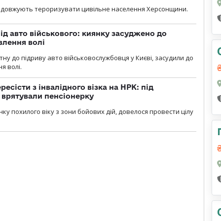
родовжують тероризувати цивільне населення Херсонщини.
ід авто військового: киянку засуджено до
влення волі
тну до підриву авто військовослужбовця у Києві, засудили до
я волі.
есісти з інвалідного візка на НРК: під
 врятували пенсіонерку
нку похилого віку з зони бойових дій, довелося провести цілу