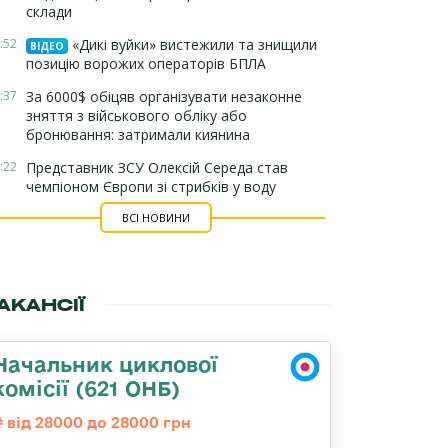
склади
:52
«Дикі вуйки» вистежили та знищили
ВІДЕО
позицію ворожих операторів БПЛА
:37
За 6000$ обіцяв організувати незаконне
зняття з військового обліку або
бронювання: затримали киянина
:22
Представник ЗСУ Олексій Середа став
чемпіоном Європи зі стрибків у воду
ВСІ НОВИНИ
АКАНСІЇ
Начальник циклової
комісії (621 ОНБ)
від 28000 до 28000 грн