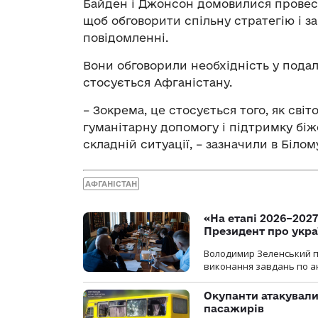
Байден і Джонсон домовилися провест
щоб обговорити спільну стратегію і за
повідомленні.
Вони обговорили необхідність у подал
стосується Афганістану.
– Зокрема, це стосується того, як св
гуманітарну допомогу і підтримку бі
складній ситуації, – зазначили в Білом
АФГАНІСТАН
«На етапі 2026–2027
Президент про укра
Володимир Зеленський пр
виконання завдань по ан
Окупанти атакували
пасажирів