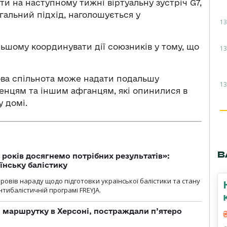
и на наступному тижні віртуальну зустріч G7,
гальний підхід, наголошується у
13
ьшому координувати дії союзників у тому, що
13
ітова спільнота може надати подальшу
13
женцям та іншим афганцям, які опинилися в
у домі.
В
 років досягнемо потрібних результатів»:
їнську балістику
овів нараду щодо підготовки української балістики та стану
тибалістичній програмі FREYJA.
 маршрутку в Херсоні, постраждали п’ятеро