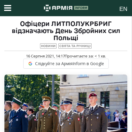
EN
Офіцери ЛИТПОЛУКРБРИГ
відзначають День Збройних сил
Польщі
НОВИНИ
СВЯТА ТА РІЧНИЦІ
16 Серпня 2021, 14:17
Прочитаєте за:
< 1
хв.
Слідкуйте за АрміяInform в Google