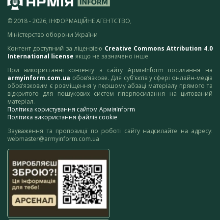
© 2018 - 2026, ІНФОРМАЦІЙНЕ АГЕНТСТВО,
Міністерство оборони України
Контент доступний за ліцензією
Creative Commons Attribution 4.0
International license
якщо не зазначено інше.
При використанні контенту з сайту АрміяInform посилання на
armyinform.com.ua
обов’язкове. Для суб’єктів у сфері онлайн-медіа
обов’язковим є розміщення у першому абзаці матеріалу прямого та
відкритого для пошукових систем гіперпосилання на цитований
матеріал.
Політика користування сайтом АрміяInform
Політика використання файлів cookie
Зауваження та пропозиції по роботі сайту надсилайте на адресу:
webmaster@armyinform.com.ua