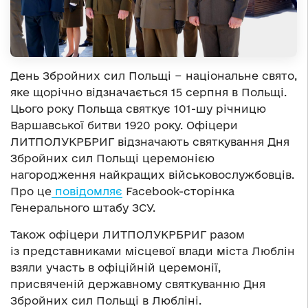
День Збройних сил Польщі − національне свято,
яке щорічно відзначається 15 серпня в Польщі.
Цього року Польща святкує 101-шу річницю
Варшавської битви 1920 року. Офіцери
ЛИТПОЛУКРБРИГ відзначають святкування Дня
Збройних сил Польщі церемонією
нагородження найкращих військовослужбовців.
Про це
повідомляє
Facebook-сторінка
Генерального штабу ЗСУ.
Також офіцери ЛИТПОЛУКРБРИГ разом
із представниками місцевої влади міста Люблін
взяли участь в офіційній церемонії,
присвяченій державному святкуванню Дня
Збройних сил Польщі в Любліні.