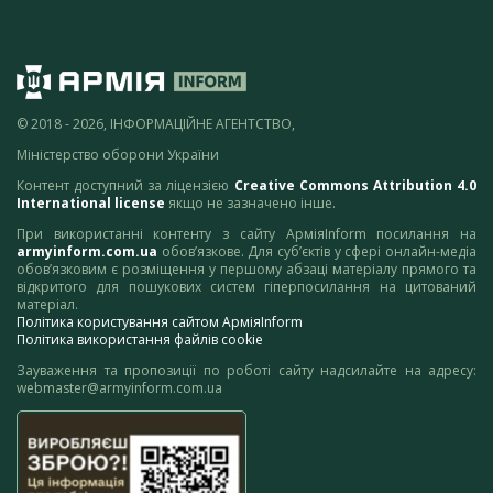
© 2018 - 2026, ІНФОРМАЦІЙНЕ АГЕНТСТВО,
Міністерство оборони України
Контент доступний за ліцензією
Creative Commons Attribution 4.0
International license
якщо не зазначено інше.
При використанні контенту з сайту АрміяInform посилання на
armyinform.com.ua
обов’язкове. Для суб’єктів у сфері онлайн-медіа
обов’язковим є розміщення у першому абзаці матеріалу прямого та
відкритого для пошукових систем гіперпосилання на цитований
матеріал.
Політика користування сайтом АрміяInform
Політика використання файлів cookie
Зауваження та пропозиції по роботі сайту надсилайте на адресу:
webmaster@armyinform.com.ua