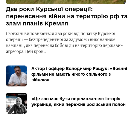
Два роки Курської операції:
перенесення війни на територію рф та
злам планів Кремля
Сьогодні виповнюється два роки від початку Курської
операції — безпрецедентної за задумом і виконанням
кампанії, яка перенесла бойові дії на територію держави-
агресора. Цей крок…
Актор і офіцер Володимир Ращук: «Воєнні
фільми не мають нічого спільного з
війною»
«Це зло має бути переможене»: історія
українця, який пережив російський полон