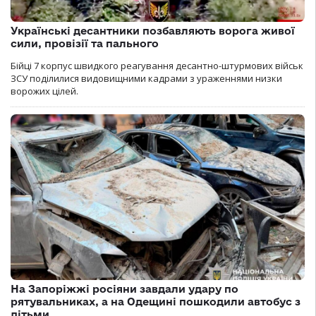
Українські десантники позбавляють ворога живої
сили, провізії та пального
Бійці 7 корпус швидкого реагування десантно-штурмових військ
ЗСУ поділилися видовищними кадрами з ураженнями низки
ворожих цілей.
На Запоріжжі росіяни завдали удару по
рятувальниках, а на Одещині пошкодили автобус з
дітьми