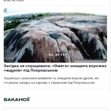
всім, не існує.
Засідка не спрацювала: «Омега» знищила ворожих
«ждунів» під Покровськом
Українські захисники виявили та знищили ворожі дрони, які
готували засідку на одному з териконів під Покровськом.
ВАКАНСІЇ