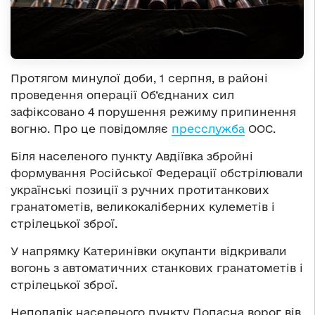
Протягом минулої доби, 1 серпня, в районі
проведення операції Об’єднаних сил
зафіксовано 4 порушення режиму припинення
вогню. Про це повідомляє
пресслужба
ООС.
Біля населеного пункту Авдіївка збройні
формування Російської Федерації обстрілювали
українські позиції з ручних протитанкових
гранатометів, великокаліберних кулеметів і
стрілецької зброї.
У напрямку Катеринівки окупанти відкривали
вогонь з автоматичних станкових гранатометів і
стрілецької зброї.
Неподалік населеного пункту Попасна ворог вів