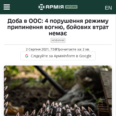
EN
Доба в ООС: 4 порушення режиму
припинення вогню, бойових втрат
немає
НОВИНИ
2 Серпня 2021, 7:58
Прочитаєте за:
2
хв.
Слідкуйте за АрміяInform в Google