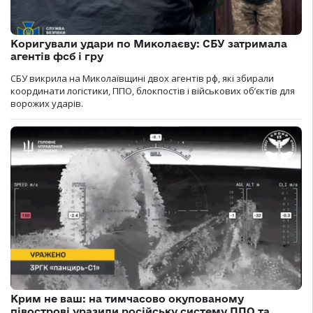
Коригували удари по Миколаєву: СБУ затримала
агентів фсб і гру
СБУ викрила на Миколаївщині двох агентів рф, які збирали
координати логістики, ППО, блокпостів і військових об’єктів для
ворожих ударів.
Крим не ваш: на тимчасово окупованому
півострові уразили російську систему ППО та