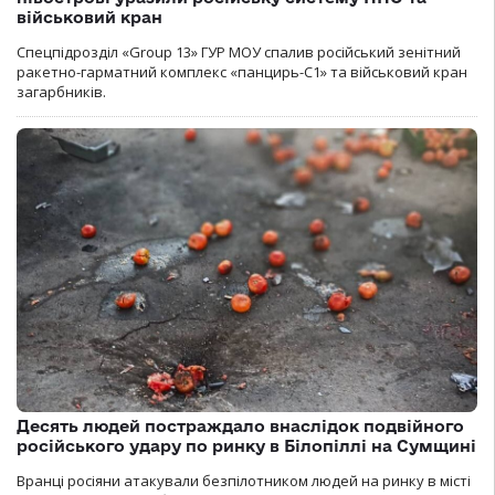
військовий кран
Спецпідрозділ «Group 13» ГУР МОУ спалив російський зенітний
ракетно-гарматний комплекс «панцирь-С1» та військовий кран
загарбників.
Десять людей постраждало внаслідок подвійного
російського удару по ринку в Білопіллі на Сумщині
Вранці росіяни атакували безпілотником людей на ринку в місті