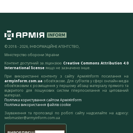
© 2018 - 2026, ІНФОРМАЦІЙНЕ АГЕНТСТВО,
Міністерство оборони України
Контент доступний за ліцензією
Creative Commons Attribution 4.0
International license
якщо не зазначено інше.
При використанні контенту з сайту АрміяInform посилання на
armyinform.com.ua
обов’язкове. Для суб’єктів у сфері онлайн-медіа
обов’язковим є розміщення у першому абзаці матеріалу прямого та
відкритого для пошукових систем гіперпосилання на цитований
матеріал.
Політика користування сайтом АрміяInform
Політика використання файлів cookie
Зауваження та пропозиції по роботі сайту надсилайте на адресу:
webmaster@armyinform.com.ua