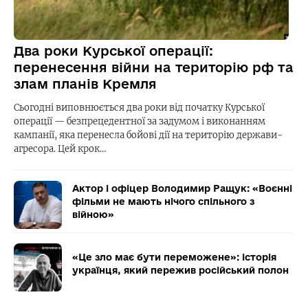
Два роки Курської операції:
перенесення війни на територію рф та
злам планів Кремля
Сьогодні виповнюється два роки від початку Курської
операції — безпрецедентної за задумом і виконанням
кампанії, яка перенесла бойові дії на територію держави-
агресора. Цей крок…
Актор і офіцер Володимир Ращук: «Воєнні
фільми не мають нічого спільного з
війною»
«Це зло має бути переможене»: історія
українця, який пережив російський полон