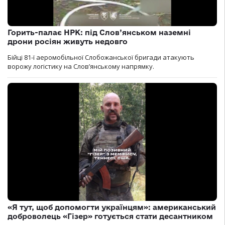
Горить-палає НРК: під Слов’янськом наземні
дрони росіян живуть недовго
Бійці 81-ї аеромобільної Слобожанської бригади атакують
ворожу логістику на Словʼянському напрямку.
«Я тут, щоб допомогти українцям»: американський
доброволець «Гізер» готується стати десантником