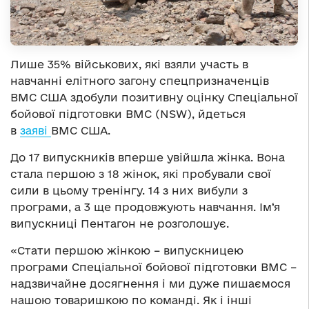
Лише 35% військових, які взяли участь в
навчанні елітного загону спецпризначенців
ВМС США здобули позитивну оцінку Спеціальної
бойової підготовки ВМС (NSW), йдеться
в
заяві
ВМС США.
До 17 випускників вперше увійшла жінка. Вона
стала першою з 18 жінок, які пробували свої
сили в цьому тренінгу. 14 з них вибули з
програми, а 3 ще продовжують навчання. Ім‘я
випускниці Пентагон не розголошує.
«Стати першою жінкою – випускницею
програми Спеціальної бойової підготовки ВМС –
надзвичайне досягнення і ми дуже пишаємося
нашою товаришкою по команді. Як і інші