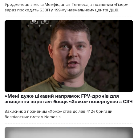
Уродженець з міста Мемфіс, штат Теннессі, з позивним «Гізер»
зараз проходить БЗВП у 199-му навчальному центрі ДШВ.
«Мені дуже цікавий напрямок FPV-дронів для
знищення ворога»: боєць «Хожо» повернувся з СЗЧ
Захисник з позивним «Хожо» став до лав 412-ї бригади
безпілотних систем Nemesis.