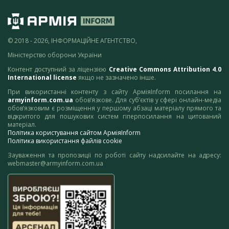
© 2018 - 2026, ІНФОРМАЦІЙНЕ АГЕНТСТВО,
Міністерство оборони України
Контент доступний за ліцензією
Creative Commons Attribution 4.0
International license
якщо не зазначено інше.
При використанні контенту з сайту АрміяInform посилання на
armyinform.com.ua
обов’язкове. Для суб’єктів у сфері онлайн-медіа
обов’язковим є розміщення у першому абзаці матеріалу прямого та
відкритого для пошукових систем гіперпосилання на цитований
матеріал.
Політика користування сайтом АрміяInform
Політика використання файлів cookie
Зауваження та пропозиції по роботі сайту надсилайте на адресу:
webmaster@armyinform.com.ua