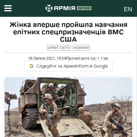
EN
Жінка вперше пройшла навчання
елітних спецпризначенців ВМС
США
АРМІЇ СВІТУ
НОВИНИ
18 Липня 2021, 10:54
Прочитаєте за:
< 1
хв.
Слідкуйте за АрміяInform в Google