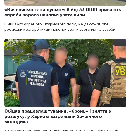
«Виявляємо і знищуємо»: бійці 33 ОШП зривають
спроби ворога накопичувати сили
Бійці 33-го окремого штурмового полку не дають змоги
російським загарбникам накопичувати свої сили та засоби.
Обіцяв працевлаштування, «бронь» і зняття з
розшуку: у Харкові затримали 25-річного
молодика
У Харкові правоохоронці викрили 25-річного молодика, який