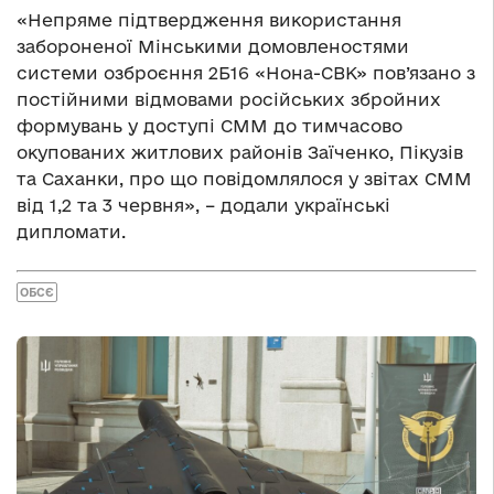
«Непряме підтвердження використання
забороненої Мінськими домовленостями
системи озброєння 2Б16 «Нона-СВК» пов’язано з
постійними відмовами російських збройних
формувань у доступі СММ до тимчасово
окупованих житлових районів Заїченко, Пікузів
та Саханки, про що повідомлялося у звітах СММ
від 1,2 та 3 червня», – додали українські
дипломати.
ОБСЄ