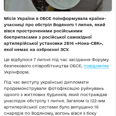
Місія України в ОБСЄ поінформувала країни-
учасниці про обстріл Водяного 1 липня, який
вівся простроченими російськими
боєприпасами з російської самохідної
артилерійської установки 2Б16 «Нона-СВК»,
якої немає на озброєнні ЗСУ.
Це відбулося 7 липня під час засідання Форуму
безпекового співробітництва ОБСЄ,
повідомляє
Укрінформ.
Під час виступу українські дипломати
продемонстрували фотофіксацію руйнувань
одного з житлових будинків, який постраждав
унаслідок обстрілу 1 липня. Загалом із 122-мм
артилерійської системи було випущено 16
снарядів по Водяному, вогонь вівся з боку