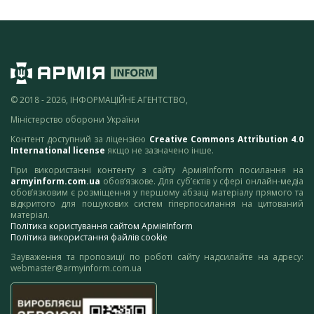
© 2018 - 2026, ІНФОРМАЦІЙНЕ АГЕНТСТВО,
Міністерство оборони України
Контент доступний за ліцензією
Creative Commons Attribution 4.0
International license
якщо не зазначено інше.
При використанні контенту з сайту АрміяInform посилання на
armyinform.com.ua
обов’язкове. Для суб’єктів у сфері онлайн-медіа
обов’язковим є розміщення у першому абзаці матеріалу прямого та
відкритого для пошукових систем гіперпосилання на цитований
матеріал.
Політика користування сайтом АрміяInform
Політика використання файлів cookie
Зауваження та пропозиції по роботі сайту надсилайте на адресу:
webmaster@armyinform.com.ua