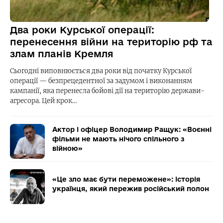
Два роки Курської операції:
перенесення війни на територію рф та
злам планів Кремля
Сьогодні виповнюється два роки від початку Курської
операції — безпрецедентної за задумом і виконанням
кампанії, яка перенесла бойові дії на територію держави-
агресора. Цей крок…
Актор і офіцер Володимир Ращук: «Воєнні
фільми не мають нічого спільного з
війною»
«Це зло має бути переможене»: історія
українця, який пережив російський полон