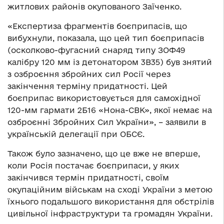
житлових районів окупованого Заїченко.
«Експертиза фрагментів боєприпасів, що
вибухнули, показала, що цей тип боєприпасів
(осколково-фугасний снаряд типу ЗОФ49
калібру 120 мм із детонатором 3В35) був знятий
з озброєння збройних сил Росії через
закінчення терміну придатності. Цей
боєприпас використовується для самохідної
120-мм гармати 2Б16 «Нона-СВК», якої немає на
озброєнні Збройних Сил України», – заявили в
українській делегації при ОБСЄ.
Також було зазначено, що це вже не вперше,
коли Росія постачає боєприпаси, у яких
закінчився термін придатності, своїм
окупаційним військам на сході України з метою
їхнього подальшого використання для обстрілів
цивільної інфраструктури та громадян України.