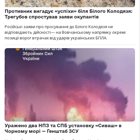
Противник вигадує «успіхи» біля Білого Колодязя:
Трегубов спростував заяви окупантів
Російські заяви про просування до Білого Колодязя не
відповідають дійсності— на Вовчанському напрямку окремі
позиції ворог втрачає від ударів українських БПЛА.
Уражено два НПЗ та СПБ установку «Сиваш» в
Чорному морі — Генштаб ЗСУ