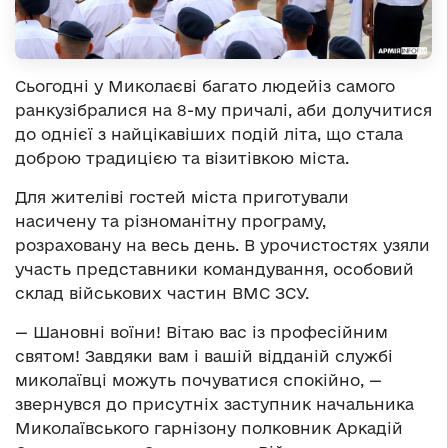
Сьогодні у Миколаєві багато людейіз самого
ранкузібралися на 8-му причалі, аби долучитися
до однієї з найцікавіших подій літа, що стала
доброю традицією та візитівкою міста.
Для жителіві гостей міста приготували
насичену та різноманітну програму,
розраховану на весь день. В урочистостях узяли
участь представники командування, особовий
склад військових частин ВМС ЗСУ.
— Шановні воїни! Вітаю вас із професійним
святом! Завдяки вам і вашій відданій службі
миколаївці можуть почуватися спокійно, —
звернувся до присутніх заступник начальника
Миколаївського гарнізону полковник Аркадій