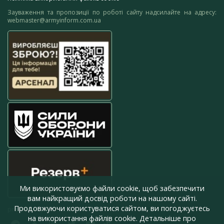
Зауваження та пропозиції по роботі сайту надсилайте на адресу:
webmaster@armyinform.com.ua
Ми використовуємо файли cookie, щоб забезпечити
вам найкращий досвід роботи на нашому сайті.
Продовжуючи користуватися сайтом, ви погоджуєтесь
press@armyinform.com.ua
на використання файлів cookie. Детальніше про