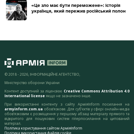
«Це зло має бути переможене»: історія
українця, який пережив російський полон
© 2018 - 2026, ІНФОРМАЦІЙНЕ АГЕНТСТВО,
Міністерство оборони України
Контент доступний за ліцензією
Creative Commons Attribution 4.0
International license
якщо не зазначено інше.
При використанні контенту з сайту АрміяInform посилання на
armyinform.com.ua
обов’язкове. Для суб’єктів у сфері онлайн-медіа
обов’язковим є розміщення у першому абзаці матеріалу прямого та
відкритого для пошукових систем гіперпосилання на цитований
матеріал.
Політика користування сайтом АрміяInform
Політика використання файлів cookie