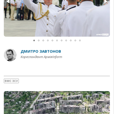
ДМИТРО ЗАВТОНОВ
Кореспондент АрміяInform
ВМС ЗСУ