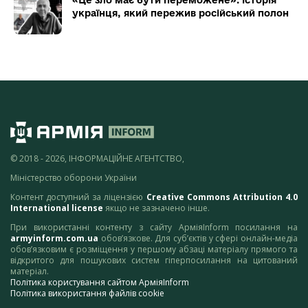
«Це зло має бути переможене»: історія
українця, який пережив російський полон
© 2018 - 2026, ІНФОРМАЦІЙНЕ АГЕНТСТВО,
Міністерство оборони України
Контент доступний за ліцензією
Creative Commons Attribution 4.0
International license
якщо не зазначено інше.
При використанні контенту з сайту АрміяInform посилання на
armyinform.com.ua
обов’язкове. Для суб’єктів у сфері онлайн-медіа
обов’язковим є розміщення у першому абзаці матеріалу прямого та
відкритого для пошукових систем гіперпосилання на цитований
матеріал.
Політика користування сайтом АрміяInform
Політика використання файлів cookie