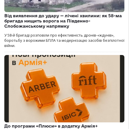
Від виявлення до удару — лічені хвилини: як 58-ма
бригада нищить ворога на Південно-
Слобожанському напрямку
У 58-й бригаді розповіли про ефективність дронів-«ждунів»,
боротьбу з ворожими БПЛА та модернізацію засобів безпілотної
війни.
До програми «Плюси» в додатку Армія+