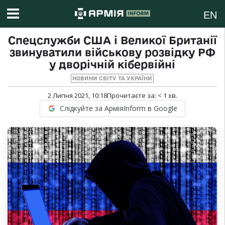
EN
Спецслужби США і Великої Британії
звинуватили військову розвідку РФ
у дворічній кібервійні
НОВИНИ СВІТУ ТА УКРАЇНИ
2 Липня 2021, 10:18
Прочитаєте за:
< 1
хв.
Слідкуйте за АрміяInform в Google