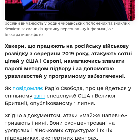
росіяни виманюють у родин українських полонених та зниклих
безвісти захисників чутливу персональну інформацію /
Ілюстративне фото
Хакери, що працюють на російську військову
розвідку з середини 2019 року, атакують сотні
цілей у США і Європі, намагаючись зламати
паролі методом підбору і за допомогою
уразливостей у програмному забезпеченні.
Як
повідомляє
Радіо Свобода, про це йдеться у
спільному
звіті
спецслужб США і Великої
Британії, опублікованому 1 липня.
Згідно з документом, атаки «майже напевне»
тривають і нині. Вони сконцентровані на
урядових і військових структурах і їхніх
підрядниках, експертних центрах,