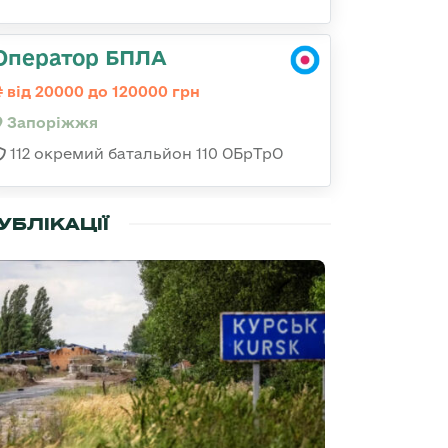
Оператор БПЛА
від 20000 до 120000 грн
Запоріжжя
112 окремий батальйон 110 ОБрТрО
УБЛІКАЦІЇ