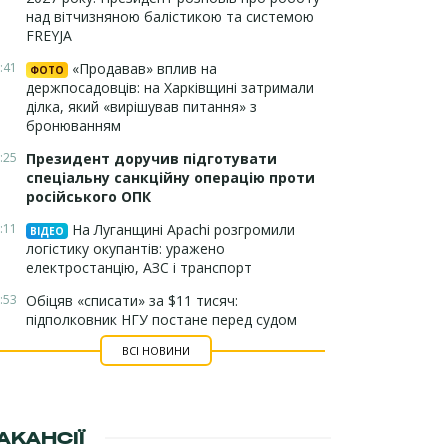
над вітчизняною балістикою та системою
FREYJA
:41
«Продавав» вплив на
ФОТО
держпосадовців: на Харківщині затримали
ділка, який «вирішував питання» з
бронюванням
:25
Президент доручив підготувати
спеціальну санкційну операцію проти
російського ОПК
:11
На Луганщині Apachi розгромили
ВІДЕО
логістику окупантів: уражено
електростанцію, АЗС і транспорт
:53
Обіцяв «списати» за $11 тисяч:
підполковник НГУ постане перед судом
ВСІ НОВИНИ
АКАНСІЇ