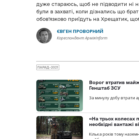
дуже стараюсь, щоб не підводити ні н
були в захваті, коли дізнались що бра
обов’язково приїдуть на Хрещатик, що
ЄВГЕН ПРОВОРНИЙ
Кореспондент АрміяInform
ПАРАД-2021
Ворог втратив майж
Генштаб ЗСУ
За минулу добу втрати ар
«На трьох колесах 
необхідні вантажі 
Кілька років тому назем