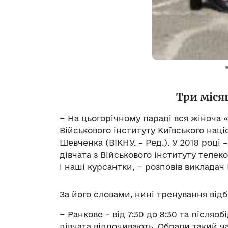
Три місяц
−
На цьогорічному параді вся жіноча
Військового інституту Київського наці
Шевченка (ВІКНУ. – Ред.). У 2018 році 
дівчата з Військового інституту телек
і наші курсантки, − розповів виклада
За його словами, нині тренування відб
− Ранкове – від 7:30 до 8:30 та післяо
дівчата відпочивають. Обрали такий ч