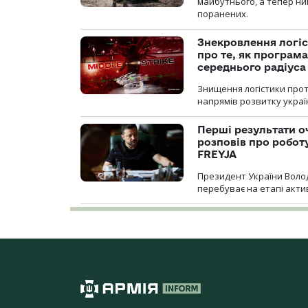
майбутнього, а тепер ни
поранених.
Знекровлення логіс
про те, як програм
середнього радіуса
Знищення логістики прот
напрямів розвитку украї
Перші результати о
розповів про робот
FREYJA
Президент України Воло
перебуває на етапі актив