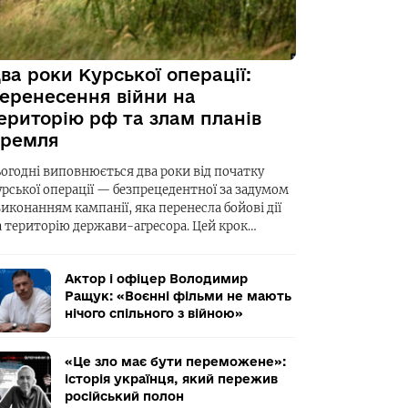
ва роки Курської операції:
еренесення війни на
ериторію рф та злам планів
ремля
ьогодні виповнюється два роки від початку
урської операції — безпрецедентної за задумом
виконанням кампанії, яка перенесла бойові дії
а територію держави-агресора. Цей крок…
Актор і офіцер Володимир
Ращук: «Воєнні фільми не мають
нічого спільного з війною»
«Це зло має бути переможене»:
історія українця, який пережив
російський полон