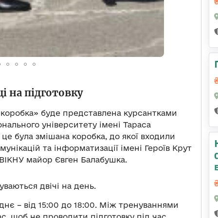
і на підготовку
 «коробка» буде представлена курсантками
онального університету імені Тараса
– це була змішана коробка, до якої входили
омунікацій та інформатизації імені Героїв Крут
ч ВІКНУ майор Євген Балабушка.
уваються двічі на день.
біднє – від 15:00 до 18:00. Між тренуваннями
ас, щоб не проводити підготовку під час