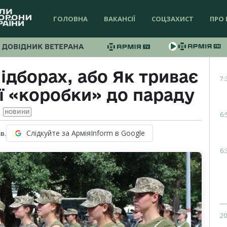
ГОЛОВНА
ВАКАНСІЇ
СОЦЗАХИСТ
ПРО 
ДОВІДНИК ВЕТЕРАНА
ідборах, або Як триває
7:
ї «коробки» до параду
НОВИНИ
6:
Слідкуйте за АрміяInform в Google
в.
6:
20