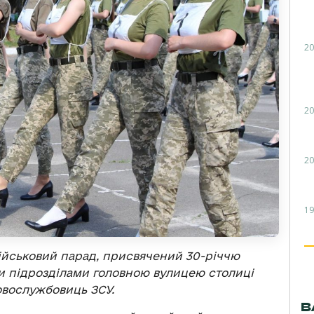
20
20
20
19
військовий парад, присвячений 30-річчю
ми підрозділами головною вулицею столиці
овослужбовиць ЗСУ.
В