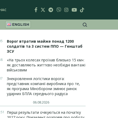
НАС
ENGLISH
35
Ворог втратив майже понад 1200
солдатів та 3 систем ППО — Генштаб
ЗСУ
58
«На трьох колесах проїхав близько 15 км»:
як доставляють життєво необхідні вантажі
військовим
37
Знекровлення логістики ворога:
представник компанії-виробника про те,
як програма Міноборони змінює ринок
ударних БПЛА середнього радіуса
06.08.2026
:51
Перші результати очікуються на початку
2027 року: Президент розповів про роботу