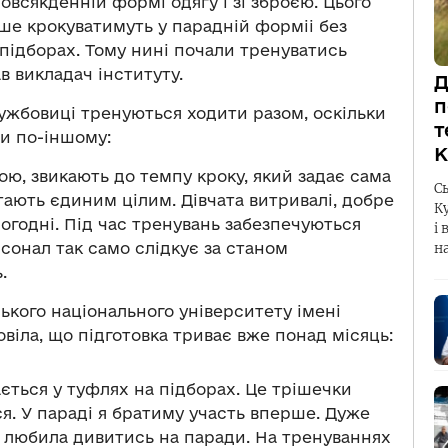
овсякденній формі одягу і зі зброєю. Цього
рше крокуватимуть у парадній форміі без
 підборах. Тому нині почали тренуватись
в викладач інституту.
Д
п
лужбовиці тренуються ходити разом, оскільки
т
хи по-іншому:
К
ю, звикають до темпу кроку, який задає сама
С
стають єдиним цілим. Дівчата витривалі, добре
К
огодні. Під час тренувань забезпечуються
і 
онал так само слідкує за станом
н
ь.
ського національного університету імені
віла, що підготовка триває вже понад місяць:
ється у туфлях на підборах. Це трішечки
ся. У параді я братиму участь вперше. Дуже
ь, любила дивитись на паради. На тренуваннях