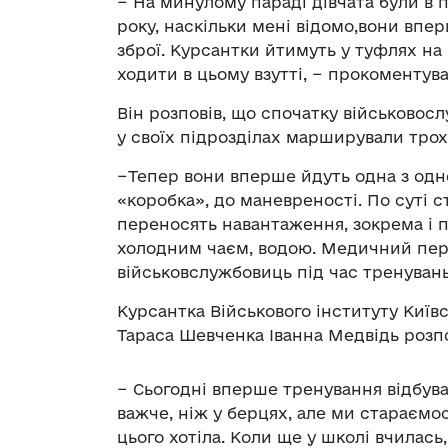
− На минулому параді дівчата були в п
року, наскільки мені відомо,вони впе
зброї. Курсантки йтимуть у туфлях на
ходити в цьому взутті, − прокоментува
Він розповів, що спочатку військовос
у своїх підрозділах марширували тро
−Тепер вони вперше йдуть одна з одно
«коробка», до маневреності. По суті 
переносять навантаження, зокрема і п
холодним чаєм, водою. Медичний перс
військовслужбовиць під час тренуван
Курсантка Військового інституту Київ
Тараса Шевченка Іванна Медвідь розпо
− Сьогодні вперше тренування відбува
важче, ніж у берцях, але ми стараємо
цього хотіла. Коли ще у школі вчилас