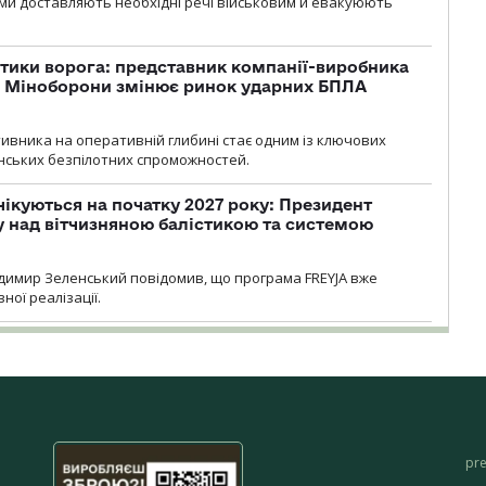
ми доставляють необхідні речі військовим й евакуюють
тики ворога: представник компанії-виробника
а Міноборони змінює ринок ударних БПЛА
ивника на оперативній глибині стає одним із ключових
нських безпілотних спроможностей.
чікуються на початку 2027 року: Президент
у над вітчизняною балістикою та системою
димир Зеленський повідомив, що програма FREYJA вже
ної реалізації.
pr