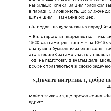
найбільшої спеки. За цим графіком за
в параді. Є ймовірність, що ближче д
щільнішим, − зазначив офіцер.
Він додав, що курсантки на параді й
− Від старого він відрізняється тим, 
15-20 сантиметрів, нині ж – на 10-15 
опанували буквально за один день, про
хто вперше братиме участь у параді, і
Тоді на підготовку дівчатам дали місяць
добре справляються зі своєю задачею,
«Дівчата витривалі, добре п
п
Майор зауважив, що проходження жін
вдруге.