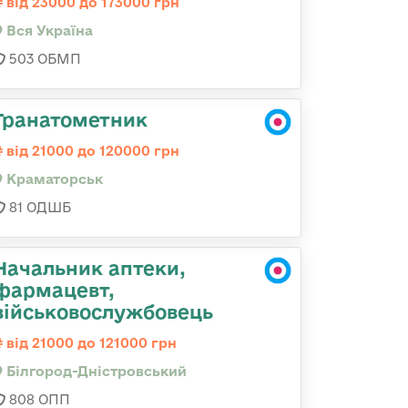
від 23000 до 173000 грн
Вся Україна
503 ОБМП
Гранатометник
від 21000 до 120000 грн
Краматорськ
81 ОДШБ
Начальник аптеки,
фармацевт,
військовослужбовець
від 21000 до 121000 грн
Білгород-Дністровський
808 ОПП