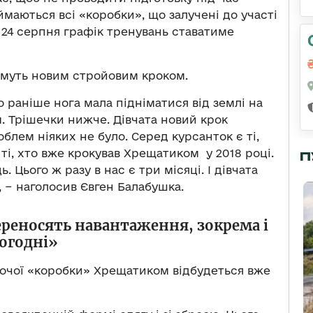
ймаються всі «коробки», що залучені до участі
о 24 серпня графік тренувань ставатиме
тимуть новим стройовим кроком.
що раніше нога мала підніматися від землі на
см. Трішечки нижче. Дівчата новий крок
блем ніяких не було. Серед курсанток є ті,
 ті, хто вже крокував Хрещатиком у 2018 році.
П
. Цього ж разу в нас є три місяці. І дівчата
 − наголосив Євген Балабушка.
ереносять навантаження, зокрема і
огодні»
очої «коробки» Хрещатиком відбудеться вже