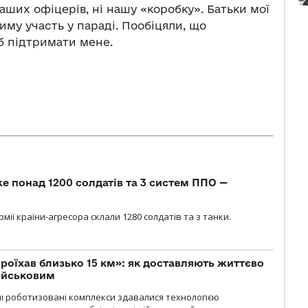
аших офіцерів, ні нашу «коробку». Батьки мої
тиму участь у параді. Пообіцяли, що
б підтримати мене.
е понад 1200 солдатів та 3 систем ППО —
мії країни-агресора склали 1280 солдатів та з танки.
проїхав близько 15 км»: як доставляють життєво
військовим
ні роботизовані комплекси здавалися технологією