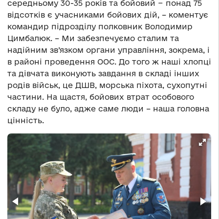
середньому 30-35 років та бойовий − понад 75
відсотків є учасниками бойових дій, – коментує
командир підрозділу полковник Володимир
Цимбалюк. – Ми забезпечуємо сталим та
надійним зв’язком органи управління, зокрема, і
в районі проведення ООС. До того ж наші хлопці
та дівчата виконують завдання в складі інших
родів військ, це ДШВ, морська піхота, сухопутні
частини. На щастя, бойових втрат особового
складу не було, адже саме люди – наша головна
цінність.