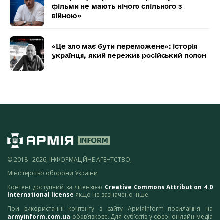
фільми не мають нічого спільного з
війною»
«Це зло має бути переможене»: історія
українця, який пережив російський полон
© 2018 - 2026, ІНФОРМАЦІЙНЕ АГЕНТСТВО,
Міністерство оборони України
Контент доступний за ліцензією
Creative Commons Attribution 4.0
International license
якщо не зазначено інше.
При використанні контенту з сайту АрміяInform посилання на
armyinform.com.ua
обов’язкове. Для суб’єктів у сфері онлайн-медіа