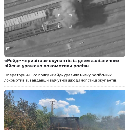
«Рейд» «привітав» окупантів із днем залізничних
військ: уражено локомотиви росіян
Оператори 413-го полку «Рейд» уразили низку російських
локомотивів, завдавши відчутної шкоди логістиці окупантів.