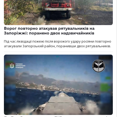
Ворог повторно атакував рятувальників на
Запоріжжі: поранено двох надзвичайників
Під час ліквідації пожежі після ворожого удару росіяни повторно
атакували Запорізький район, поранивши двох рятувальників.