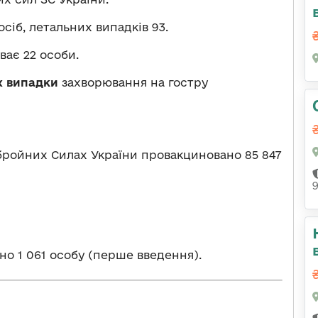
осіб, летальних випадків 93.
уває 22 особи.
х випадки
захворювання на гостру
Збройних Силах України провакциновано 85 847
о 1 061 особу (перше введення).