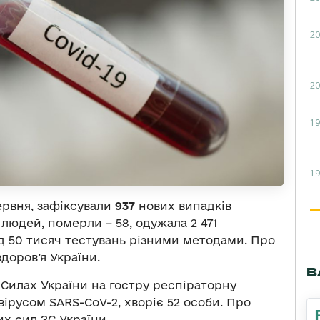
20
20
19
19
ервня, зафіксували
937
нових випадків
 людей, померли – 58, одужала 2 471
д 50 тисяч тестувань різними методами. Про
доров’я України.
В
 Силах України на гостру респіраторну
ірусом SARS-CoV-2, хворіє 52 особи. Про
 сил ЗС України.