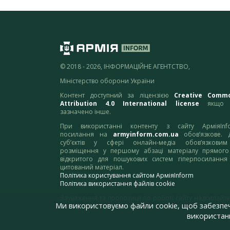
© 2018 - 2026, ІНФОРМАЦІЙНЕ АГЕНТСТВО,
Міністерство оборони України
Контент доступний за ліцензією
Creative Comm
Attribution 4.0 International license
якщо 
зазначено інше.
При використанні контенту з сайту АрміяInf
посилання на
armyinform.com.ua
обов’язкове. 
суб’єктів у сфері онлайн-медіа обов’язкови
розміщення у першому абзаці матеріалу прямого
відкритого для пошукових систем гіперпосилання
цитований матеріал.
Політика користування сайтом АрміяInform
Політика використання файлів cookie
Зауваження та пропозиції по роботі сайту надсилайте
Ми використовуємо файли cookie, щоб забезпе
адресу:
webmaster@armyinform.com.ua
використанн