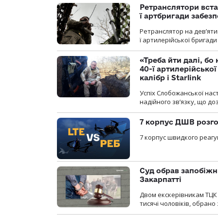
Ретранслятори вста
ї артбригади забез
Ретранслятор на дев’ятип
ї артилерійської бригад
«Треба йти далі, бо
40-ї артилерійсько
калібр і Starlink
Успіх Слобожанської нас
надійного зв’язку, що д
7 корпус ДШВ розго
7 корпус швидкого реагу
Суд обрав запобіжн
Закарпатті
Двом екскерівникам ТЦК 
тисячі чоловіків, обрано