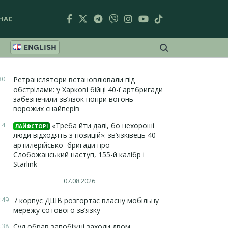
НАС
ENGLISH
30
Ретранслятори встановлювали під
обстрілами: у Харкові бійці 40-ї артбригади
забезпечили зв’язок попри вогонь
ворожих снайперів
14
«Треба йти далі, бо нехороші
ЛАЙФСТОРІ
люди відходять з позицій»: зв’язківець 40-ї
артилерійської бригади про
Слобожанський наступ, 155-й калібр і
Starlink
07.08.2026
:49
7 корпус ДШВ розгортає власну мобільну
мережу сотового зв’язку
:38
Суд обрав запобіжні заходи двом