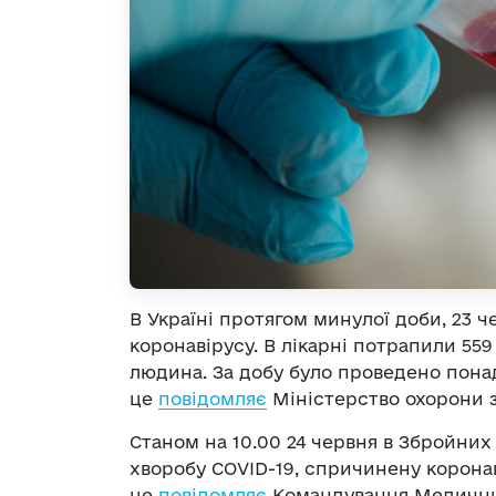
В Україні протягом минулої доби, 23 ч
коронавірусу. В лікарні потрапили 559
людина. За добу було проведено пона
це
повідомляє
Міністерство охорони з
Станом на 10.00 24 червня в Збройних
хворобу COVID-19, спричинену коронав
це
повідомляє
Командування Медичних