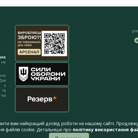
pr
ons
не
orm
Для
м є
 та
 на
 на
чити вам найкращий досвід роботи на нашому сайті. Продовжу
я файлів cookie. Детальніше про
політику використання фай