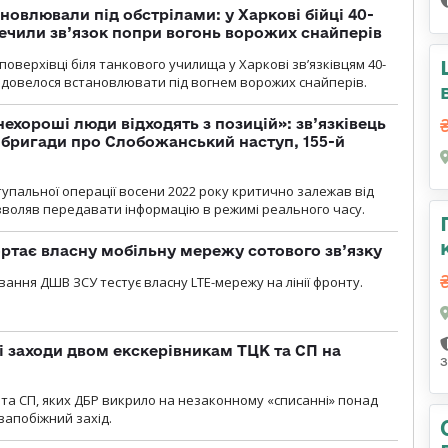
новлювали під обстрілами: у Харкові бійці 40-
печили зв’язок попри вогонь ворожих снайперів
оверхівці біля танкового училища у Харкові зв’язківцям 40-
и довелося встановлювати під вогнем ворожих снайперів.
 нехороші люди відходять з позицій»: зв’язківець
ї бригади про Слобожанський наступ, 155-й
тупальної операції восени 2022 року критично залежав від
озволяв передавати інформацію в режимі реального часу.
ртає власну мобільну мережу сотового зв’язку
вання ДШВ ЗСУ тестує власну LTE-мережу на лінії фронту.
і заходи двом екскерівникам ТЦК та СП на
та СП, яких ДБР викрило на незаконному «списанні» понад
 запобіжний захід.