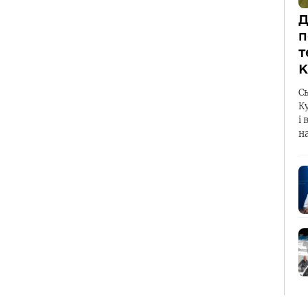
Д
п
т
К
С
К
і 
н