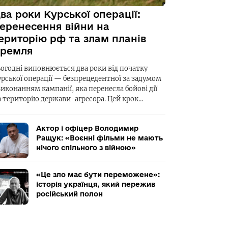
ва роки Курської операції:
еренесення війни на
ериторію рф та злам планів
ремля
ьогодні виповнюється два роки від початку
урської операції — безпрецедентної за задумом
виконанням кампанії, яка перенесла бойові дії
а територію держави-агресора. Цей крок…
Актор і офіцер Володимир
Ращук: «Воєнні фільми не мають
нічого спільного з війною»
«Це зло має бути переможене»:
історія українця, який пережив
російський полон