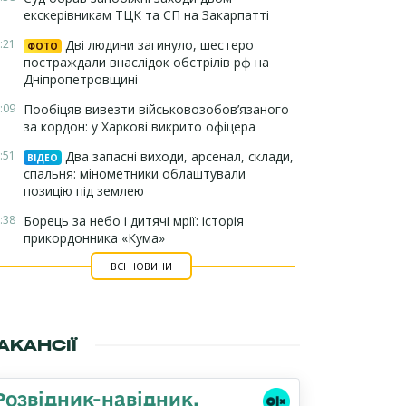
екскерівникам ТЦК та СП на Закарпатті
:21
Дві людини загинуло, шестеро
ФОТО
постраждали внаслідок обстрілів рф на
Дніпропетровщині
:09
Пообіцяв вивезти військовозобов’язаного
за кордон: у Харкові викрито офіцера
:51
Два запасні виходи, арсенал, склади,
ВІДЕО
спальня: мінометники облаштували
позицію під землею
:38
Борець за небо і дитячі мрії: історія
прикордонника «Кума»
ВСІ НОВИНИ
АКАНСІЇ
Розвідник-навідник,