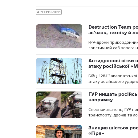
АРТЕРІЯ-2021
Destruction Team р
зв’язок, техніку й л
FPV-дрони прикордонників
логістичний хаб ворога 
Антидронові сітки в
атаку російської «М
Бійці 128-ї Закарпатсько
атаку російського ударн
ГУР нищать російськ
напрямку
Спецпризначенці ГУР пок
транспорту, дронів та ло
Знищив шістьох росі
«Гіря»