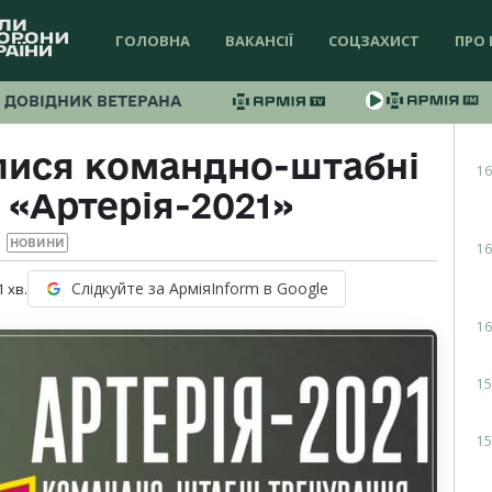
ГОЛОВНА
ВАКАНСІЇ
СОЦЗАХИСТ
ПРО 
ДОВІДНИК ВЕТЕРАНА
алися командно-штабні
16
 «Артерія-2021»
НОВИНИ
16
Слідкуйте за АрміяInform в Google
1
хв.
16
15
15