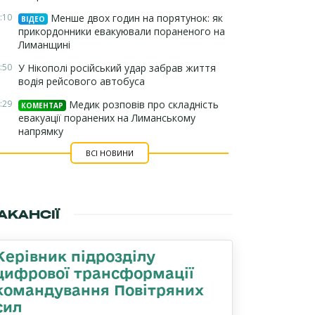
:10
Менше двох годин на порятунок: як
ВІДЕО
прикордонники евакуювали пораненого на
Лиманщині
:50
У Нікополі російський удар забрав життя
водія рейсового автобуса
:29
Медик розповів про складність
КОМЕНТАР
евакуації поранених на Лиманському
напрямку
ВСІ НОВИНИ
АКАНСІЇ
Керівник підрозділу
цифрової трансформації
командування Повітряних
сил