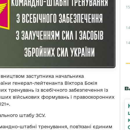
15
14
14
рівництвом заступника начальника
аїни генерал-лейтенанта Віктора Бокія
В
х тренувань із всебічного забезпечення із
 інших військових формувань і правоохоронних
21».
льного штабу ЗСУ.
омандно-штабні тренування, пов’язані єдиним