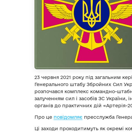
23 червня 2021 року під загальним ке
Генерального штабу Збройних Сил Укр
розпочався комплекс командно-штабни
залученням сил і засобів ЗС України,
органів до практичних дій «Артерія-20
Про це
повідомляє
пресслужба Генера
Ці заходи проходитимуть як окремі к