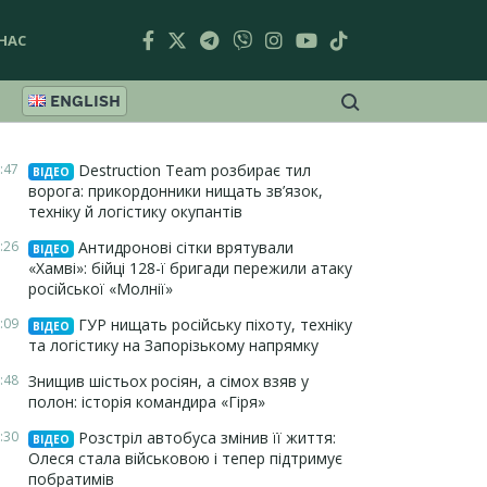
НАС
ENGLISH
:47
Destruction Team розбирає тил
ВІДЕО
ворога: прикордонники нищать зв’язок,
техніку й логістику окупантів
:26
Антидронові сітки врятували
ВІДЕО
«Хамві»: бійці 128-ї бригади пережили атаку
російської «Молнії»
:09
ГУР нищать російську піхоту, техніку
ВІДЕО
та логістику на Запорізькому напрямку
:48
Знищив шістьох росіян, а сімох взяв у
полон: історія командира «Гіря»
:30
Розстріл автобуса змінив її життя:
ВІДЕО
Олеся стала військовою і тепер підтримує
побратимів