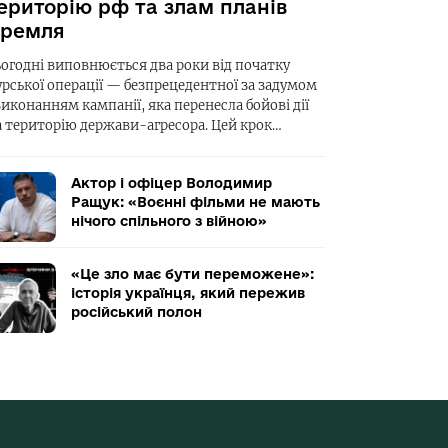
ериторію рф та злам планів
ремля
ьогодні виповнюється два роки від початку
урської операції — безпрецедентної за задумом
виконанням кампанії, яка перенесла бойові дії
а територію держави-агресора. Цей крок…
Актор і офіцер Володимир
Ращук: «Воєнні фільми не мають
нічого спільного з війною»
«Це зло має бути переможене»:
історія українця, який пережив
російський полон