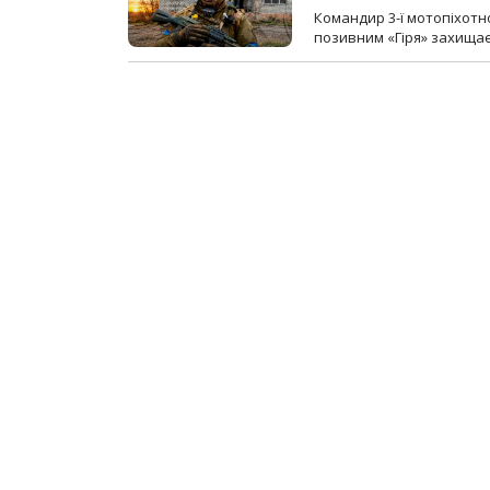
Командир 3-ї мотопіхотно
позивним «Гіря» захищає