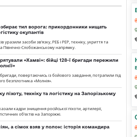
озбирає тил ворога: прикордонники нищать
огістику окупантів
 уразили засоби зв’язку, РЕБ і РЕР, техніку, укриття та
на Північно-Слобожанському напрямку.
рятували «Хамві»: бійці 128-ї бригади пережили
олнії»
ї бригади, повертаючись із бойового завдання, потрапили під
ого безпілотника «Молнія».
у піхоту, техніку та логістику на Запорізькому
азали кадри знищення російської піхоти, артилерії,
гістичних об’єктів на Запоріжжі.
ян, а сімох взяв у полон: історія командира