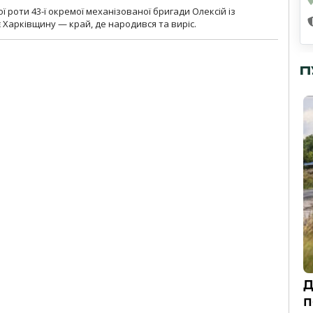
ї роти 43-ї окремої механізованої бригади Олексій із
 Харківщину — край, де народився та виріс.
П
Д
п