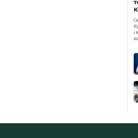
т
К
С
К
і 
н