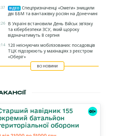
:37
Спецпризначенці «Омеги» знищили
ВІДЕО
дві ББМ та вантажівку росіян на Донеччині
:26
В Україні встановили День Військ зв’язку
та кібербезпеки ЗСУ, який щороку
відзначатимуть 8 серпня
:14
120 неіснуючих мобілізованих: посадовців
ТЦК підозрюють у махінаціях з реєстром
«Оберіг»
ВСІ НОВИНИ
АКАНСІЇ
Старший навідник 155
окремий батальйон
територіальної оборони
від 21000 до 51000 грн