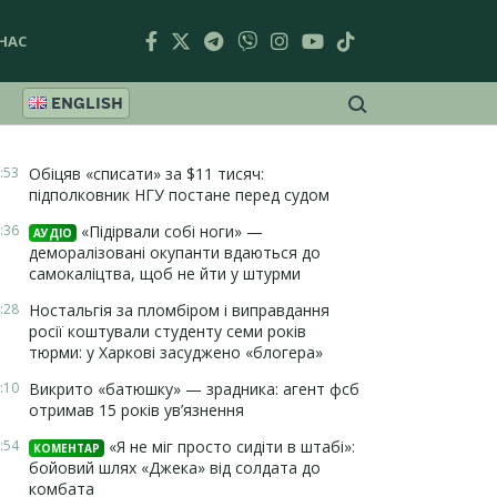
НАС
ENGLISH
:53
Обіцяв «списати» за $11 тисяч:
підполковник НГУ постане перед судом
:36
«Підірвали собі ноги» —
АУДІО
деморалізовані окупанти вдаються до
самокаліцтва, щоб не йти у штурми
:28
Ностальгія за пломбіром і виправдання
росії коштували студенту семи років
тюрми: у Харкові засуджено «блогера»
:10
Викрито «батюшку» — зрадника: агент фсб
отримав 15 років ув’язнення
:54
«Я не міг просто сидіти в штабі»:
КОМЕНТАР
бойовий шлях «Джека» від солдата до
комбата