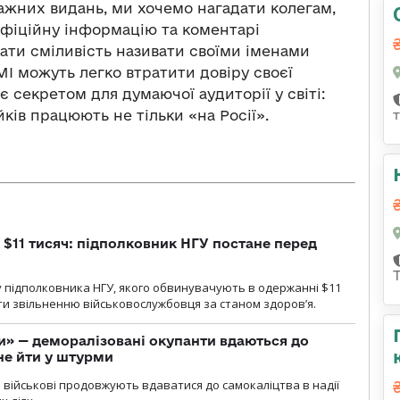
ажних видань, ми хочемо нагадати колегам,
офіційну інформацію та коментарі
мати сміливість називати своїми іменами
І можуть легко втратити довіру своєї
є секретом для думаючої аудиторії у світі:
ів працюють не тільки «на Росії».
 $11 тисяч: підполковник НГУ постане перед
 підполковника НГУ, якого обвинувачують в одержанні $11
яти звільненню військовослужбовця за станом здоров’я.
ги» — деморалізовані окупанти вдаються до
не йти у штурми
і військові продовжують вдаватися до самокаліцтва в надії