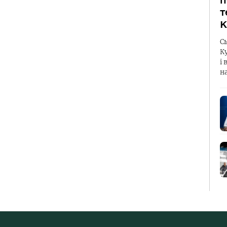
п
т
К
С
К
і 
н