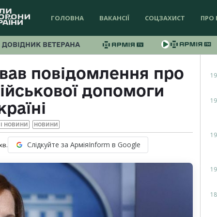
ГОЛОВНА
ВАКАНСІЇ
СОЦЗАХИСТ
ПРО 
ДОВІДНИК ВЕТЕРАНА
ував повідомлення про
19
ійськової допомоги
19
країні
І НОВИНИ
НОВИНИ
19
Слідкуйте за АрміяInform в Google
хв.
19
18