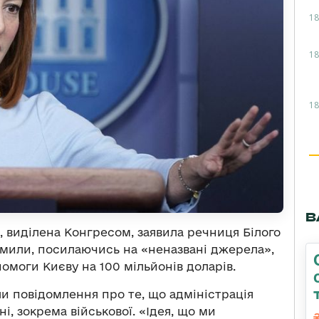
18
18
18
В
а, виділена Конгресом, заявила речниця Білого
омили, посилаючись на «неназвані джерела»,
омоги Києву на 100 мільйонів доларів.
и повідомлення про те, що адміністрація
, зокрема військової. «Ідея, що ми