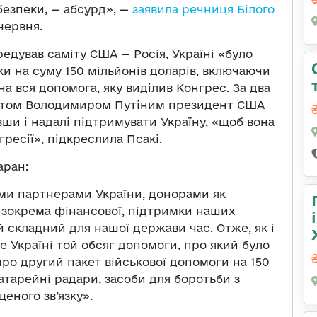
безпеки, — абсурд», —
заявила речниця Білого
червня.
редував саміту США — Росія, Україні «було
и на суму 150 мільйонів доларів, включаючи
на вся допомога, яку виділив Конгрес. За два
дентом Володимиром Путіним президент США
ши і надалі підтримувати Україну, «щоб вона
ресії», підкреслила Псакі.
аран:
ми партнерами України, донорами як
ї, зокрема фінансової, підтримки наших
 складний для нашої держави час. Отже, як і
 Україні той обсяг допомоги, про який було
ро другий пакет військової допомоги на 150
атарейні радари, засоби для боротьби з
еного зв’язку».