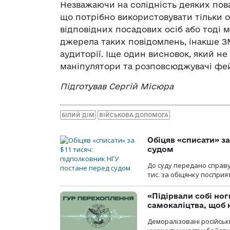
Незважаючи на солідність деяких пов
що потрібно використовувати тільки 
відповідних посадових осіб або тоді 
джерела таких повідомлень, інакше ЗМ
аудиторії. Іще один висновок, який не 
маніпулятори та розповсюджувачі фейк
Підготував Сергій Місюра
БІЛИЙ ДІМ
ВІЙСЬКОВА ДОПОМОГА
Обіцяв «списати» за
судом
До суду передано справу
тис. за обіцянку поспри
«Підірвали собі но
самокаліцтва, щоб 
Деморалізовані російськ