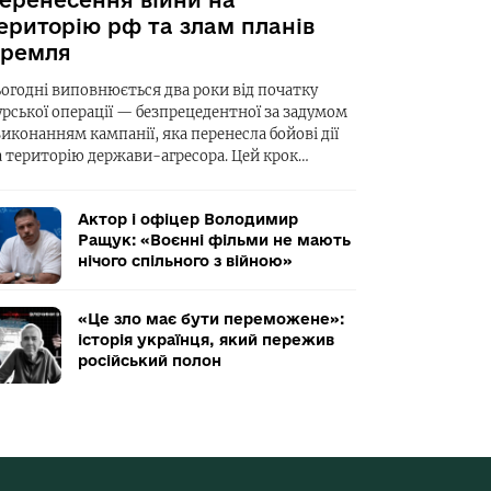
еренесення війни на
ериторію рф та злам планів
ремля
ьогодні виповнюється два роки від початку
урської операції — безпрецедентної за задумом
виконанням кампанії, яка перенесла бойові дії
а територію держави-агресора. Цей крок…
Актор і офіцер Володимир
Ращук: «Воєнні фільми не мають
нічого спільного з війною»
«Це зло має бути переможене»:
історія українця, який пережив
російський полон