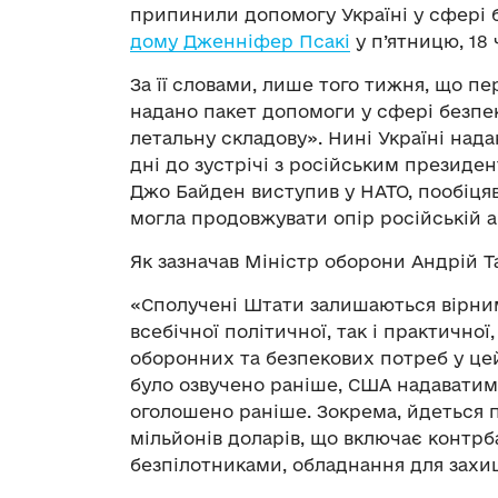
припинили допомогу Україні у сфері 
дому Дженніфер Псакі
у п’ятницю, 18 
За її словами, лише того тижня, що пе
надано пакет допомоги у сфері безпек
летальну складову». Нині Україні нада
дні до зустрічі з російським прези
Джо Байден виступив у НАТО, пообіцяв
могла продовжувати опір російській аг
Як зазначав Міністр оборони Андрій Т
«Сполучені Штати залишаються вірни
всебічної політичної, так і практично
оборонних та безпекових потреб у цей
було озвучено раніше, США надаватиме
оголошено раніше. Зокрема, йдеться п
мільйонів доларів, що включає контрб
безпілотниками, обладнання для захищ