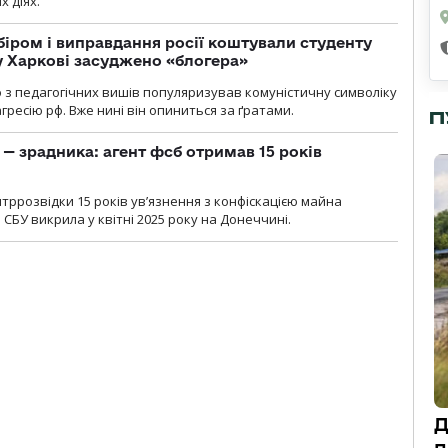
х діях.
біром і виправдання росії коштували студенту
у Харкові засуджено «блогера»
о з педагогічних вишів популяризував комуністичну символіку
ресію рф. Вже нині він опиниться за ґратами.
П
— зрадника: агент фсб отримав 15 років
ррозвідки 15 років увʼязнення з конфіскацією майна
 СБУ викрила у квітні 2025 року на Донеччині.
Д