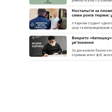
уникнути участі у бойови
Ностальгія за плом
семи років тюрми: 
У Харкові студент одног
срср та виправдовував аг
Викрито «батюшку» 
ув’язнення
За доказовою базою конт
отримав агент фсб, якого