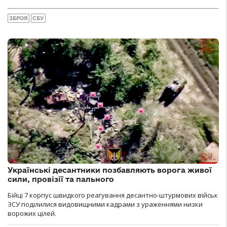
ЗБРОЯ
СБУ
Українські десантники позбавляють ворога живої
сили, провізії та пального
Бійці 7 корпус швидкого реагування десантно-штурмових військ
ЗСУ поділилися видовищними кадрами з ураженнями низки
ворожих цілей.