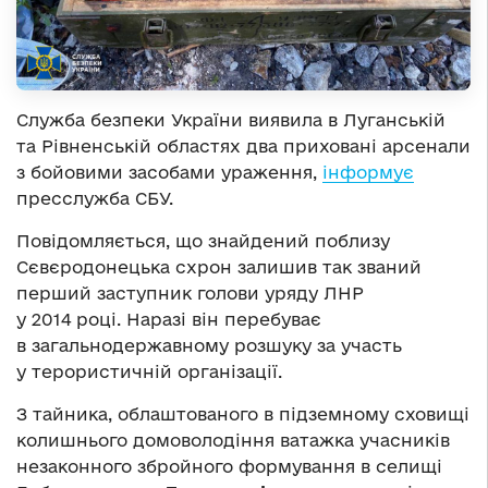
Служба безпеки України виявила в Луганській
та Рівненській областях два приховані арсенали
з бойовими засобами ураження,
інформує
пресслужба СБУ.
Повідомляється, що знайдений поблизу
Сєвєродонецька схрон залишив так званий
перший заступник голови уряду ЛНР
у 2014 році. Наразі він перебуває
в загальнодержавному розшуку за участь
у терористичній організації.
З тайника, облаштованого в підземному сховищі
колишнього домоволодіння ватажка учасників
незаконного збройного формування в селищі