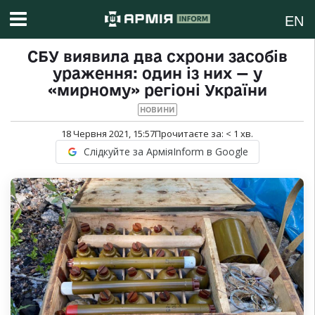
EN
СБУ виявила два схрони засобів
ураження: один із них — у
«мирному» регіоні України
НОВИНИ
18 Червня 2021, 15:57
Прочитаєте за:
< 1
хв.
Слідкуйте за АрміяInform в Google