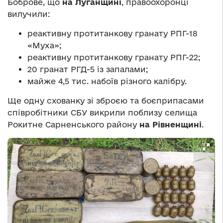
Боброве, що
на Луганщині
, правоохоронці
вилучили:
реактивну протитанкову гранату РПГ-18
«Муха»;
реактивну протитанкову гранату РПГ-22;
20 гранат РГД-5 із запалами;
майже 4,5 тис. набоїв різного калібру.
Ще одну схованку зі зброєю та боєприпасами
співробітники СБУ викрили поблизу селища
Рокитне Сарненського району
на Рівненщині
.