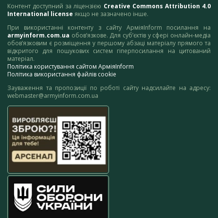
Контент доступний за ліцензією
Creative Commons Attribution 4.0
International license
якщо не зазначено інше.
При використанні контенту з сайту АрміяInform посилання на
armyinform.com.ua
обов’язкове. Для суб’єктів у сфері онлайн-медіа
обов’язковим є розміщення у першому абзаці матеріалу прямого та
відкритого для пошукових систем гіперпосилання на цитований
матеріал.
Політика користування сайтом АрміяInform
Політика використання файлів cookie
Зауваження та пропозиції по роботі сайту надсилайте на адресу:
webmaster@armyinform.com.ua